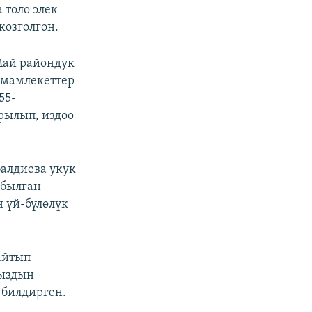
 толо элек
козголгон.
Май райондук
 мамлекеттер
55-
рылып, издөө
алдиева укук
абылган
 үй-бүлөлүк
айтып
кыздын
 билдирген.