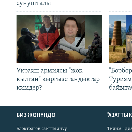
сунуштады
Украин армиясы "жок
"Борбо
кылган" кыргызстандыктар
Туризм
кимдер?
байыта
БИЗ ЖӨНҮНДӨ
"АЗАТТЫ
Блоктолгон сайтты ачуу
Тилим - ди