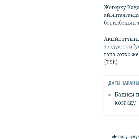
Жогорку Кең
айыпталганда
берилбешин т
Акыйкатчыны
зордук-зомбу
гана сотко ж
(TSh)
ДАГЫ КАРАҢЫ
Башкы п
козгоду
Бөлүшүңү