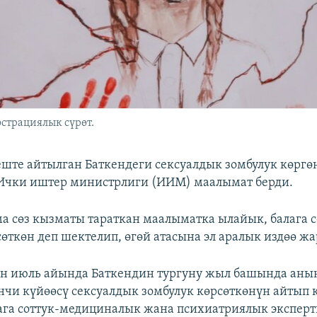
страциялык сүрөт.
ште айтылган Баткендеги сексуалдык зомбулук көргө
Ички иштер министрлиги (ИИМ) маалымат берди.
 сөз кызматы тараткан маалыматка ылайык, балага 
сөткөн деп шектелип, өгөй атасына эл аралык издөө ж
н июль айында Баткендин тургуну жыл башында анын
чи күйөөсү сексуалдык зомбулук көрсөткөнүн айтып 
га соттук-медициналык жана психиатриялык эксперт