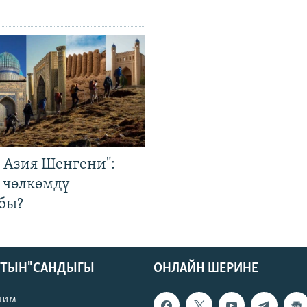
р Азия Шенгени":
 чөлкөмдү
бы?
КТЫН" САНДЫГЫ
ОНЛАЙН ШЕРИНЕ
лим