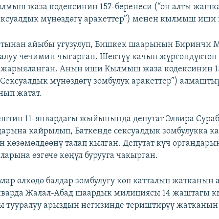
лмыш жаза кодексинин 157-беренеси (“он алты жашка
ексуалдык мүнөздөгү аракеттер”) менен кылмыш иши 
ртынан айыбы угузулуп, Бишкек шаарынын Биринчи 
 алуу чечимин чыгарган. Шектүү качып жүргөндүктөн
ө жарыяланган. Анын иши Кылмыш жаза кодексинин 1
“Сексуалдык мүнөздөгү зомбулук аракеттер”) алмашты
нып жатат.
штин 11-январдагы жыйынында депутат Элвира Сураб
дарына кайрылып, Баткенде сексуалдык зомбулукка к
 көзөмөлдөөнү талап кылган. Депутат күч органдарын
яларына өзгөчө көңүл бурууга чакырган.
улар өлкөдө балдар зомбулугу көп катталып жатканын 
нварда Жалал-Абад шаардык милициясы 14 жаштагы 
 тууралуу арыздын негизинде териштирүү жатканын