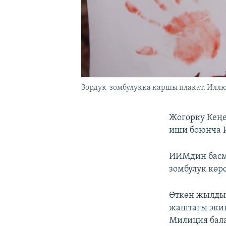
Зордук-зомбулукка каршы плакат. Иллю
Жогорку Кеңе
иши боюнча 
ИИМдин басма
зомбулук көр
Өткөн жылды
жаштагы экин
Милиция бала