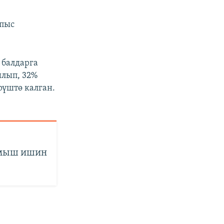
апыс
 балдарга
ылып, 32%
рүштө калган.
лмыш ишин