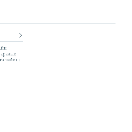
айн
 аралык
га тийиш