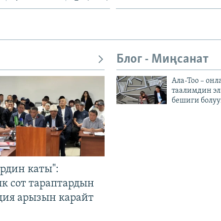
Блог - Миңсанат
Ала-Тоо – онл
таалимдин эл
бешиги болуу
рдин каты":
к сот тараптардын
ция арызын карайт