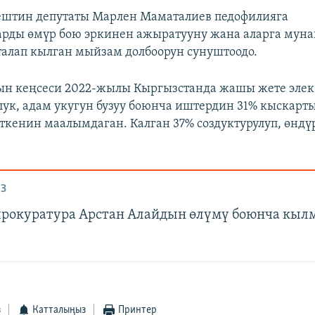
ештин депутаты Марлен Маматалиев педофилияга
рды өмүр бою эркинен ажыратууну жана аларга мун
алап кылган мыйзам долбоорун сунуштоодо.
н кеңсеси 2022-жылы Кыргызстанда жашы жете элек
лук, адам укугун бузуу боюнча иштердин 31% кыскарт
еткенин маалымдаган. Калган 37% создуктурулуп, өндү
З
рокуратура Арстан Алайдын өлүмү боюнча кы
з
Катталыңыз
Принтер