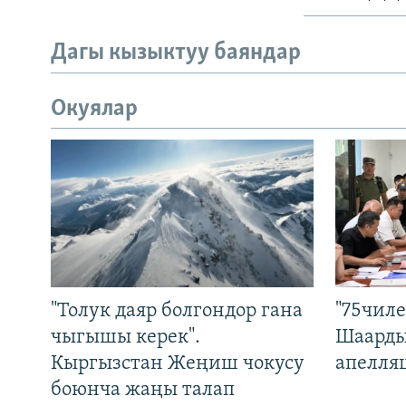
Дагы кызыктуу баяндар
Окуялар
"Толук даяр болгондор гана
"75чиле
чыгышы керек".
Шаарды
Кыргызстан Жеңиш чокусу
апелля
боюнча жаңы талап