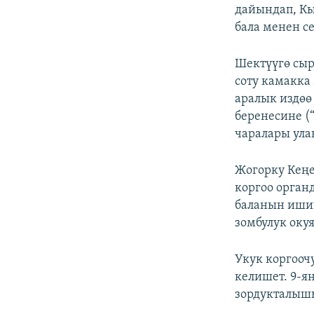
дайындап, Кы
бала менен с
Шектүүгө сы
соту камакка
аралык издө
беренесине (
чаралары ула
Жогорку Кеңе
коргоо орган
баланын ишин
зомбулук оку
Укук коргооч
келишет. 9-я
зордукталышы