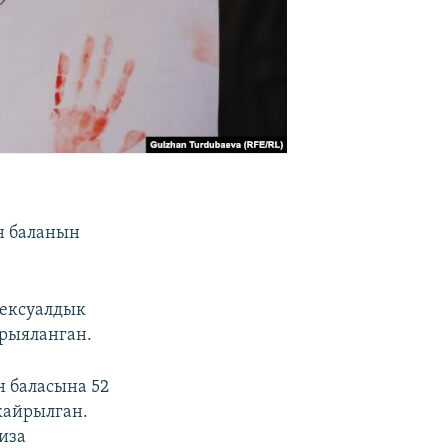
н баланын
сексуалдык
арыяланган.
 баласына 52
кайрылган.
иза