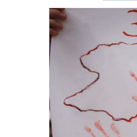
ЭЖЕ-СИҢДИЛЕР
АЗАТТЫК+
ЫҢГАЙСЫЗ СУРООЛОР