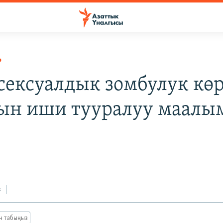
Р
ексуалдык зомбулук кө
ын иши тууралуу маалы
з
ан табыңыз