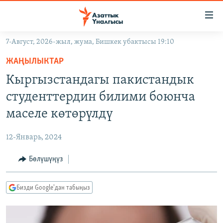
Линктер
Мазмунга
өтүңүз
7-Август, 2026-жыл, жума, Бишкек убактысы 19:10
Навигацияга
ЖАҢЫЛЫКТАР
өтүңүз
ЖАҢЫЛЫКТАР
КЫРГЫЗСТАН
Издөөгө
Кыргызстандагы пакистандык
салыңыз
ДҮЙНӨ
КЫРГЫЗСТАН
студенттердин билими боюнча
УКРАИНА
САЯСАТ
ДҮЙНӨ
маселе көтөрүлдү
АТАЙЫН ИЛИКТӨӨ
ЭКОНОМИКА
БОРБОР АЗИЯ
12-Январь, 2024
ТВ ПРОГРАММАЛАР
МАДАНИЯТ
Бөлүшүңүз
ПОДКАСТ
БҮГҮН АЗАТТЫКТА
ӨЗГӨЧӨ ПИКИР
ЭКСПЕРТТЕР ТАЛДАЙТ
Бизди Google'дан табыңыз
БИЗ ЖАНА ДҮЙНӨ
Русский
ДАНИСТЕ