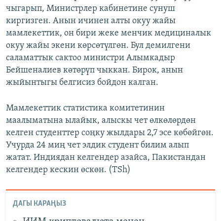
чыгарып, Министрлер кабинетине сунуш
киргизген. Анын ичинен алты окуу жайы
мамлекеттик, он бири жеке менчик медициналык
окуу жайы экени көрсөтүлгөн. Бул демилгени
саламаттык сактоо министри Алымкадыр
Бейшеналиев көтөрүп чыккан. Бирок, анын
жыйынтыгы белгисиз бойдон калган.
Мамлекеттик статистика комитетинин
маалыматына ылайык, алыскы чет өлкөлөрдөн
келген студенттер соңку жылдары 2,7 эсе көбөйгөн.
Учурда 24 миң чет элдик студент билим алып
жатат. Индиядан келгендер азайса, Пакистандан
келгендер кескин өскөн. (TSh)
ДАГЫ КАРАҢЫЗ