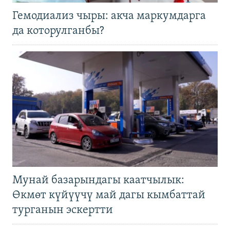
Гемодиализ чыры: акча маркумдарга
да которулганбы?
Мунай базарындагы каатчылык:
Өкмөт күйүүчү май дагы кымбаттай
турганын эскертти