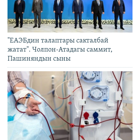
"ЕАЭБдин талаптары сакталбай
жатат". Чолпон-Атадагы саммит,
Пашиняндын сыны