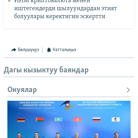
ИИМ криптовалюта менен
иштегендерди шылуундардан этият
болуулары керектигин эскертти
Бөлүшүңүз
Катталыңыз
Дагы кызыктуу баяндар
Окуялар