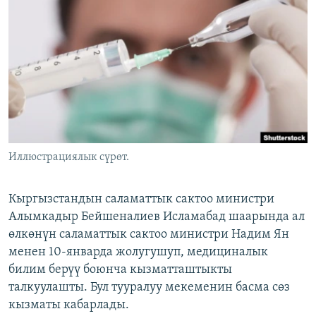
ОНЛАЙН ШЕРИНЕ
ЭЖЕ-СИҢДИЛЕР
АЗАТТЫК+
ЫҢГАЙСЫЗ СУРООЛОР
ЭЕ/АРнун бардык сайттары
Иллюстрациялык сүрөт.
Кыргызстандын саламаттык сактоо министри
Алымкадыр Бейшеналиев Исламабад шаарында ал
өлкөнүн саламаттык сактоо министри Надим Ян
менен 10-январда жолугушуп, медициналык
билим берүү боюнча кызматташтыкты
талкуулашты. Бул тууралуу мекеменин басма сөз
кызматы кабарлады.