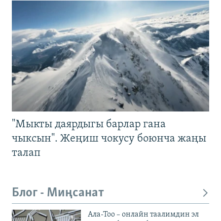
"Мыкты даярдыгы барлар гана
чыксын". Жеңиш чокусу боюнча жаңы
талап
Блог - Миңсанат
Ала-Тоо – онлайн таалимдин эл