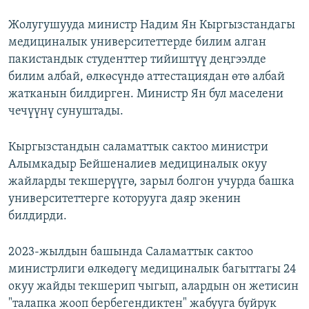
Жолугушууда министр Надим Ян Кыргызстандагы
медициналык университеттерде билим алган
пакистандык студенттер тийиштүү деңгээлде
билим албай, өлкөсүндө аттестациядан өтө албай
жатканын билдирген. Министр Ян бул маселени
чечүүнү сунуштады.
Кыргызстандын саламаттык сактоо министри
Алымкадыр Бейшеналиев медициналык окуу
жайларды текшерүүгө, зарыл болгон учурда башка
университеттерге которууга даяр экенин
билдирди.
2023-жылдын башында Саламаттык сактоо
министрлиги өлкөдөгү медициналык багыттагы 24
окуу жайды текшерип чыгып, алардын он жетисин
"талапка жооп бербегендиктен" жабууга буйрук