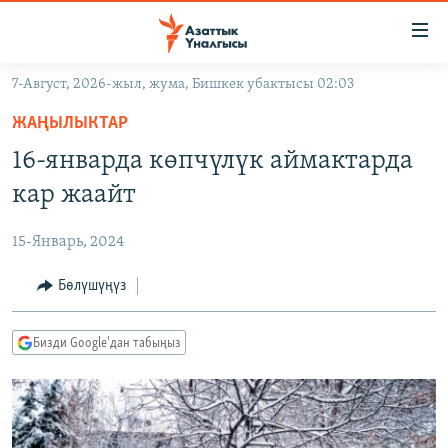
Линктер
Мазмунга
өтүңүз
7-Август, 2026-жыл, жума, Бишкек убактысы 02:03
Навигацияга
ЖАҢЫЛЫКТАР
өтүңүз
ЖАҢЫЛЫКТАР
КЫРГЫЗСТАН
Издөөгө
16-январда көпчүлүк аймактарда
салыңыз
ДҮЙНӨ
КЫРГЫЗСТАН
кар жаайт
УКРАИНА
САЯСАТ
ДҮЙНӨ
15-Январь, 2024
АТАЙЫН ИЛИКТӨӨ
ЭКОНОМИКА
БОРБОР АЗИЯ
ТВ ПРОГРАММАЛАР
Бөлүшүңүз
МАДАНИЯТ
ПОДКАСТ
БҮГҮН АЗАТТЫКТА
Бизди Google'дан табыңыз
ӨЗГӨЧӨ ПИКИР
ЭКСПЕРТТЕР ТАЛДАЙТ
БИЗ ЖАНА ДҮЙНӨ
Русский
ДАНИСТЕ