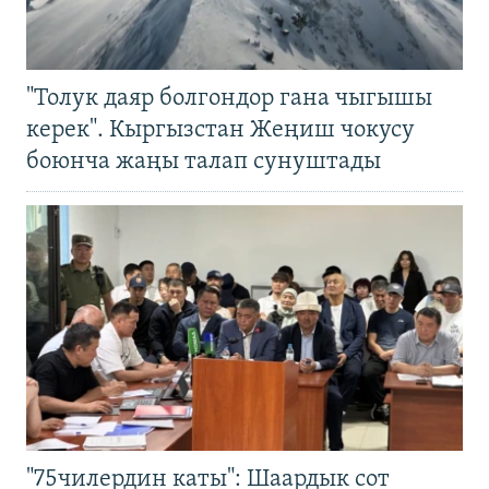
"Толук даяр болгондор гана чыгышы
керек". Кыргызстан Жеңиш чокусу
боюнча жаңы талап сунуштады
"75чилердин каты": Шаардык сот