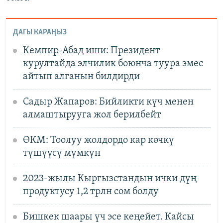
ДАГЫ КАРАҢЫЗ
Кемпир-Абад иши: Президент
курултайда элчилик боюнча туура эмес
айтып алганын билдирди
Садыр Жапаров: Бийликти күч менен
алмаштырууга жол берилбейт
ӨКМ: Тоолуу жолдордо кар көчкү
түшүүсү мүмкүн
2023-жылы Кыргызстандын ички дүң
продуктусу 1,2 трлн сом болду
Бишкек шаары үч эсе кеңейет. Кайсы