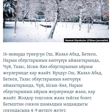
ОНЛАЙН ШЕРИНЕ
ЭЖЕ-СИҢДИЛЕР
АЗАТТЫК+
ЫҢГАЙСЫЗ СУРООЛОР
ЭЕ/АРнун бардык сайттары
16-январда түнкүсүн Ош, Жалал-Абад, Баткен,
Нарын облустарынын көпчүлүк аймактарында,
Чүй, Талас, Ысык-Көл облустарынын айрым
жерлеринде кар жаайт. Күндүз Ош, Жалал-Абад,
Баткен, Талас облустарынын көпчүлүк
аймактарында, Чүй, Ысык-Көл, Нарын
облустарынын айрым жерлеринде жаан, кар
жаайт. Жолдор тоңголок жана тайгак болот.
Батыштан соккон шамалдын ылдамдыгы
секундасына 4-9 метрге жетет.