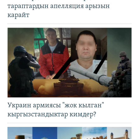
тараптардын апелляция арызын
карайт
Украин армиясы "жок кылган"
кыргызстандыктар кимдер?