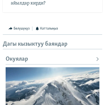
айылдар кирди?
Бөлүшүңүз
Катталыңыз
Дагы кызыктуу баяндар
Окуялар