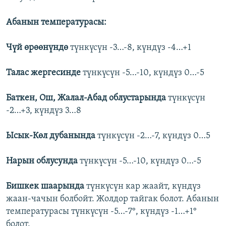
Абанын температурасы:
Чүй өрөөнүндө
түнкүсүн -3…-8, күндүз -4…+1
Талас жергесинде
түнкүсүн -5…-10, күндүз 0…-5
Баткен, Ош, Жалал-Абад облустарында
түнкүсүн
-2…+3, күндүз 3…8
Ысык-Көл дубанында
түнкүсүн -2…-7, күндүз 0…5
Нарын облусунда
түнкүсүн -5…-10, күндүз 0…-5
Бишкек шаарында
түнкүсүн кар жаайт, күндүз
жаан-чачын болбойт. Жолдор тайгак болот. Абанын
температурасы түнкүсүн -5…-7°, күндүз -1…+1°
болот.