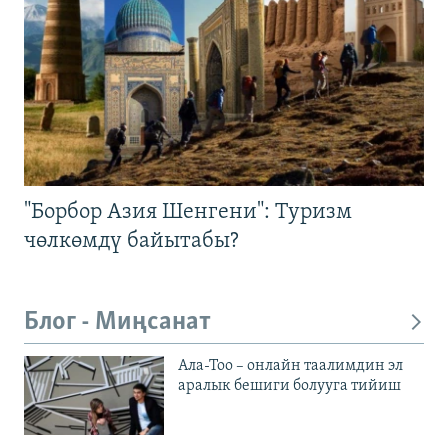
"Борбор Азия Шенгени": Туризм
чөлкөмдү байытабы?
Блог - Миңсанат
Ала-Тоо – онлайн таалимдин эл
аралык бешиги болууга тийиш