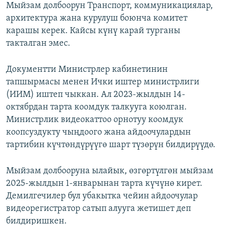
Мыйзам долбоорун Транспорт, коммуникациялар,
архитектура жана курулуш боюнча комитет
карашы керек. Кайсы күнү карай турганы
такталган эмес.
Документти Министрлер кабинетинин
тапшырмасы менен Ички иштер министрлиги
(ИИМ) иштеп чыккан. Ал 2023-жылдын 14-
октябрдан тарта коомдук талкууга коюлган.
Министрлик видеокаттоо орнотуу коомдук
коопсуздукту чыңдоого жана айдоочулардын
тартибин күчтөндүрүүгө шарт түзөрүн билдирүүдө.
Мыйзам долбооруна ылайык, өзгөртүлгөн мыйзам
2025-жылдын 1-январынан тарта күчүнө кирет.
Демилгечилер бул убакытка чейин айдоочулар
видеорегистратор сатып алууга жетишет деп
билдиришкен.