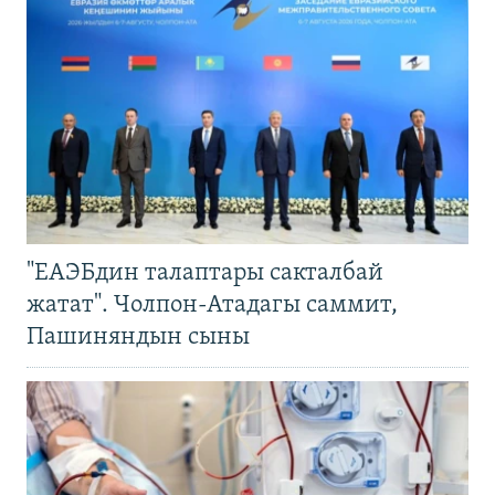
"ЕАЭБдин талаптары сакталбай
жатат". Чолпон-Атадагы саммит,
Пашиняндын сыны