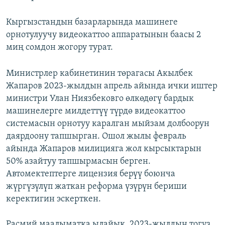
Кыргызстандын базарларында машинеге
орнотулуучу видеокаттоо аппаратынын баасы 2
миң сомдон жогору турат.
Министрлер кабинетинин төрагасы Акылбек
Жапаров 2023-жылдын апрель айында ички иштер
министри Улан Ниязбековго өлкөдөгү бардык
машинелерге милдеттүү түрдө видеокаттоо
системасын орнотуу каралган мыйзам долбоорун
даярдоону тапшырган. Ошол жылы февраль
айында Жапаров милицияга жол кырсыктарын
50% азайтуу тапшырмасын берген.
Автомектептерге лицензия берүү боюнча
жүргүзүлүп жаткан реформа үзүрүн бериши
керектигин эскерткен.
Расмий маалыматка ылайык, 2023-жылдын тогуз