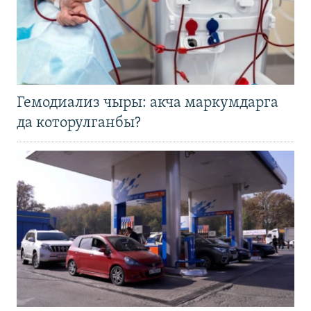
Гемодиализ чыры: акча маркумдарга
да которулганбы?