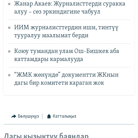
Жанар Акаев: Журналисттерди суракка
алуу – сөз эркиндигине чабуул
ИИМ журналисттердин иши, тинтүү
тууралуу маалымат берди
Коюу тумандан улам Ош-Бишкек аба
каттамдары кармалууда
“ЖМК жөнүндө” документти ЖКнын
дагы бир комитети караган жок
Бөлүшүңүз
Катталыңыз
Дагы кызыктуу баяндар