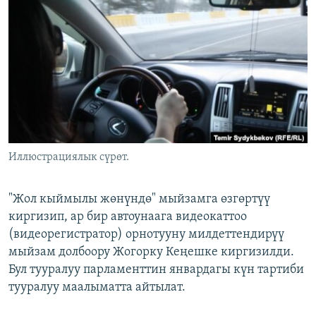
ОНЛАЙН ШЕРИНЕ
ЭЖЕ-СИҢДИЛЕР
АЗАТТЫК+
ЫҢГАЙСЫЗ СУРООЛОР
ЭЕ/АРнун бардык сайттары
Иллюстрациялык сүрөт.
"Жол кыймылы жөнүндө" мыйзамга өзгөртүү
киргизип, ар бир автоунаага видеокаттоо
(видеорегистратор) орнотууну милдеттендирүү
мыйзам долбоору Жогорку Кеңешке киргизилди.
Бул тууралуу парламенттин январдагы күн тартиби
тууралуу маалыматта айтылат.