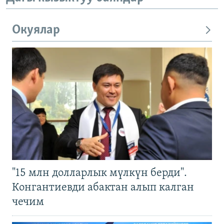
Окуялар
"15 млн долларлык мүлкүн берди".
Конгантиевди абактан алып калган
чечим