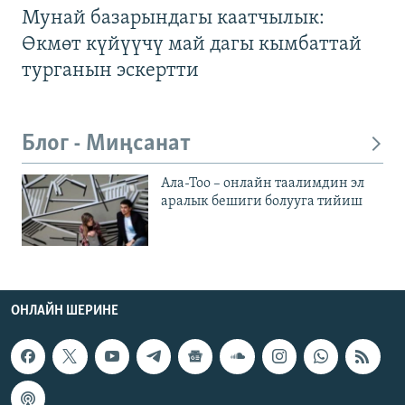
Мунай базарындагы каатчылык:
Өкмөт күйүүчү май дагы кымбаттай
турганын эскертти
Блог - Миңсанат
Ала-Тоо – онлайн таалимдин эл
аралык бешиги болууга тийиш
ОНЛАЙН ШЕРИНЕ