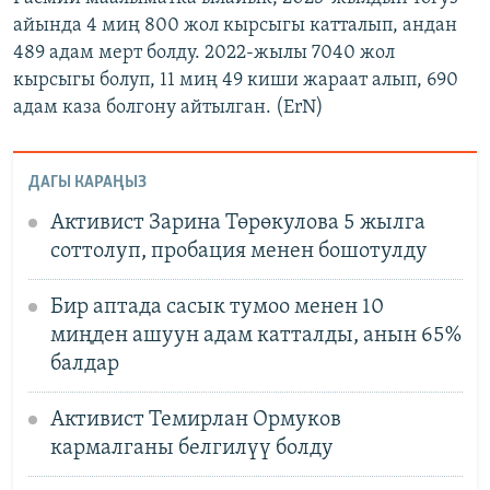
айында 4 миң 800 жол кырсыгы катталып, андан
489 адам мерт болду. 2022-жылы 7040 жол
кырсыгы болуп, 11 миң 49 киши жараат алып, 690
адам каза болгону айтылган. (ErN)
ДАГЫ КАРАҢЫЗ
Активист Зарина Төрөкулова 5 жылга
соттолуп, пробация менен бошотулду
Бир аптада сасык тумоо менен 10
миңден ашуун адам катталды, анын 65%
балдар
Активист Темирлан Ормуков
кармалганы белгилүү болду