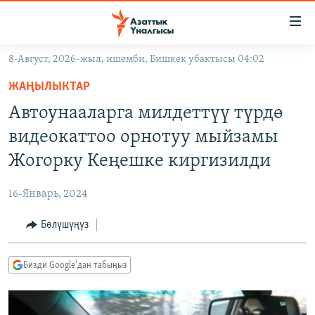
Линктер
Мазмунга
өтүңүз
8-Август, 2026-жыл, ишемби, Бишкек убактысы 04:02
Навигацияга
ЖАҢЫЛЫКТАР
өтүңүз
ЖАҢЫЛЫКТАР
КЫРГЫЗСТАН
Издөөгө
Автоунааларга милдеттүү түрдө
салыңыз
ДҮЙНӨ
КЫРГЫЗСТАН
видеокаттоо орнотуу мыйзамы
УКРАИНА
САЯСАТ
ДҮЙНӨ
Жогорку Кеңешке киргизилди
АТАЙЫН ИЛИКТӨӨ
ЭКОНОМИКА
БОРБОР АЗИЯ
16-Январь, 2024
ТВ ПРОГРАММАЛАР
МАДАНИЯТ
Бөлүшүңүз
ПОДКАСТ
БҮГҮН АЗАТТЫКТА
ӨЗГӨЧӨ ПИКИР
ЭКСПЕРТТЕР ТАЛДАЙТ
Бизди Google'дан табыңыз
БИЗ ЖАНА ДҮЙНӨ
Русский
ДАНИСТЕ