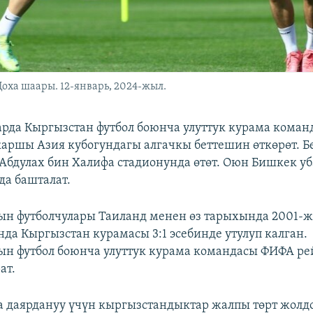
ха шаары. 12-январь, 2024-жыл.
варда Кыргызстан футбол боюнча улуттук курама кома
аршы Азия кубогундагы алгачкы беттешин өткөрөт. Б
бдулах бин Халифа стадионунда өтөт. Оюн Бишкек у
да башталат.
ын футболчулары Таиланд менен өз тарыхында 2001-
нда Кыргызстан курамасы 3:1 эсебинде утулуп калган.
н футбол боюнча улуттук курама командасы ФИФА р
ат.
а даярдануу үчүн кыргызстандыктар жалпы төрт жолд