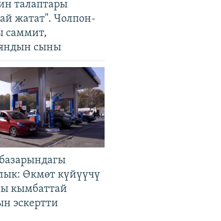
ин талаптары
ай жатат". Чолпон-
ы саммит,
яндын сыны
базарындагы
лык: Өкмөт күйүүчү
гы кымбаттай
ын эскертти