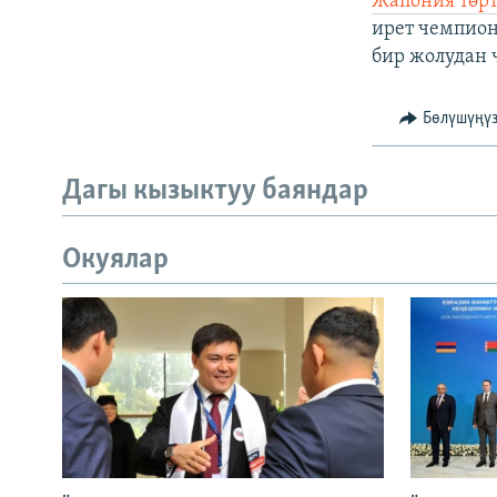
Жапония төрт
ирет чемпион
бир жолудан 
Бөлүшүңү
Дагы кызыктуу баяндар
Окуялар