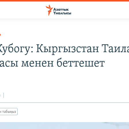
Р
Кубогу: Кыргызстан Таил
асы менен беттешет
з
ан табыңыз