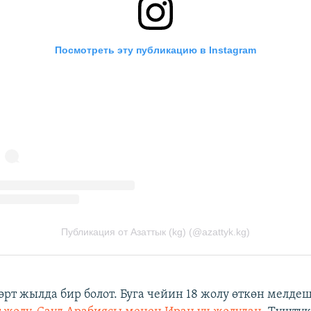
төрт жылда бир болот. Буга чейин 18 жолу өткөн мелде