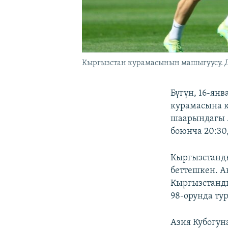
Кыргызстан курамасынын машыгуусу. До
Бүгүн, 16-ян
курамасына к
шаарындагы А
боюнча 20:30
Кыргызстанд
беттешкен. А
Кыргызстанды
98-орунда тур
Азия Кубогун