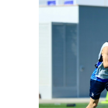
ЭЖЕ-СИҢДИЛЕР
АЗАТТЫК+
ЫҢГАЙСЫЗ СУРООЛОР