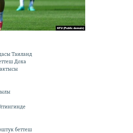
ндасы Таиланд
еттеш Доха
бактысы
жылы
ейтингинде
оштук беттеш