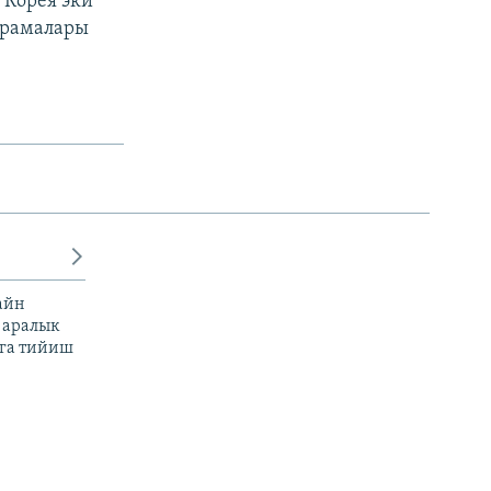
 Корея эки
курамалары
айн
 аралык
га тийиш