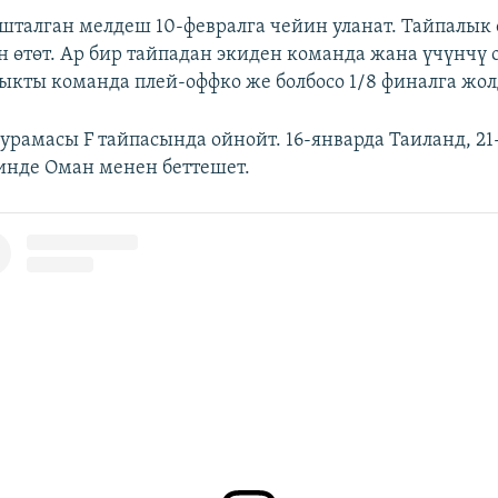
ашталган мелдеш 10-февралга чейин уланат. Тайпалык
н өтөт. Ар бир тайпадан экиден команда жана үчүнчү о
мыкты команда плей-оффко же болбосо 1/8 финалга жол
урамасы F тайпасында ойнойт. 16-январда Таиланд, 21
инде Оман менен беттешет.