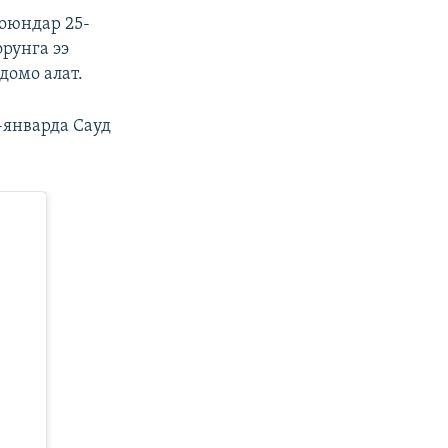
 оюндар 25-
рунга ээ
домо алат.
-январда Сауд