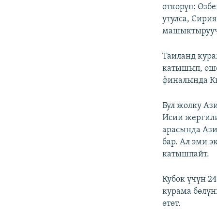
өткөрүп: Өзб
утулса, Сири
машыктырууч
Таиланд кура
катышып, ошо
финалында Кы
Бул жолку А
Исии жергили
арасында Ази
бар. Ал эми 
катышпайт.
Кубок үчүн 2
курама бөлүн
өтөт.