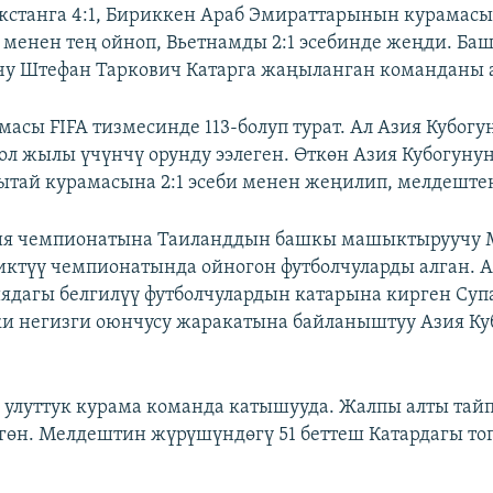
екстанга 4:1, Бириккен Араб Эмираттарынын курамасы
я менен тең ойноп, Вьетнамды 2:1 эсебинде жеңди. Ба
у Штефан Таркович Катарга жаңыланган команданы 
масы FIFA тизмесинде 113-болуп турат. Ал Азия Кубог
л жылы үчүнчү орунду ээлеген. Өткөн Азия Кубогунун
тай курамасына 2:1 эсеби менен жеңилип, мелдештен
зия чемпионатына Таиланддын башкы машыктыруучу 
ктүү чемпионатында ойногон футболчуларды алган. 
ядагы белгилүү футболчулардын катарына кирген Суп
эки негизги оюнчусу жаракатына байланыштуу Азия Ку
4 улуттук курама команда катышууда. Жалпы алты тайп
гөн. Мелдештин жүрүшүндөгү 51 беттеш Катардагы тог