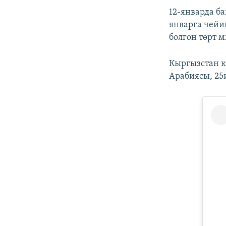
12-январда б
январга чейи
болгон төрт 
Кыргызстан к
Арабиясы, 25