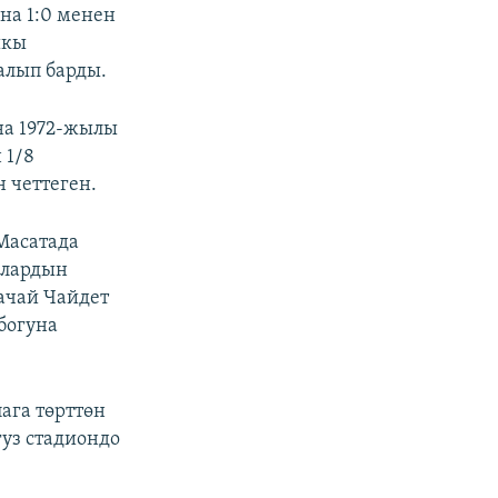
на 1:0 менен
шкы
алып барды.
уна 1972-жылы
 1/8
 четтеген.
Масатада
Алардын
ачай Чайдет
богуна
ага төрттөн
уз стадиондо