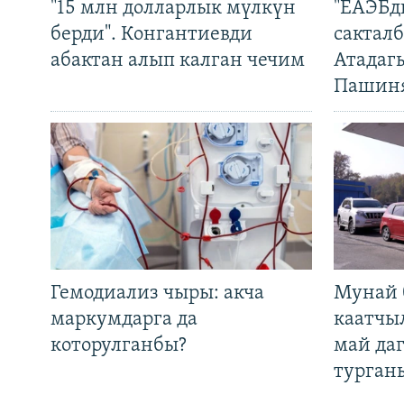
"15 млн долларлык мүлкүн
"ЕАЭБд
берди". Конгантиевди
сакталб
абактан алып калган чечим
Атадаг
Пашин
Гемодиализ чыры: акча
Мунай 
маркумдарга да
каатчы
которулганбы?
май да
турган