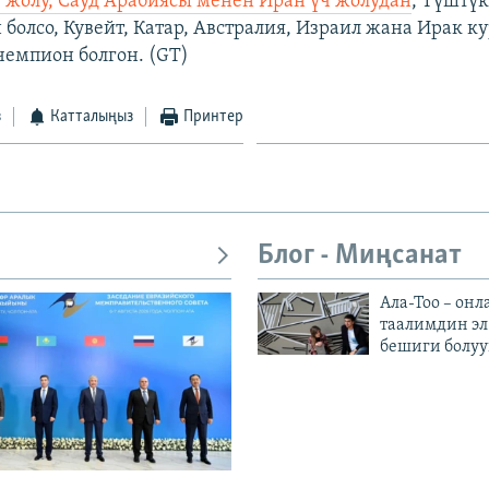
 жолу, Сауд Арабиясы менен Иран үч жолудан
, Түштүк
 болсо, Кувейт, Катар, Австралия, Израил жана Ирак 
чемпион болгон. (GT)
з
Катталыңыз
Принтер
Блог - Миңсанат
Ала-Тоо – онл
таалимдин эл
бешиги болуу