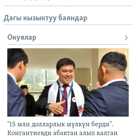
Дагы кызыктуу баяндар
Окуялар
"15 млн долларлык мүлкүн берди".
Конгантиевди абактан алып калган