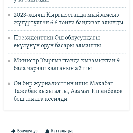
2023-жылы Кыргызстанда мыйзамсыз
жүгүртүлгөн 6,6 тонна баңгизат алынды
Президенттин Ош облусундагы
өкүлүнүн орун басары алмашты
Министр Кыргызстанда кызамыктан 9
бала чарчап калганын айтты
Он бир журналисттин иши: Махабат
Тажибек кызы алты, Азамат Ишенбеков
беш жылга кесилди
Бөлүшүңүз
Катталыңыз