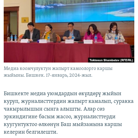
ОНЛАЙН ШЕРИНЕ
ЭЖЕ-СИҢДИЛЕР
АЗАТТЫК+
ЫҢГАЙСЫЗ СУРООЛОР
ЭЕ/АРнун бардык сайттары
Медиа коомчулуктун жапырт камоолорго каршы
жыйыны. Бишкек. 17-январь, 2024-жыл.
Бишкекте медиа уюмдардын өкүлдөрү жыйын
куруп, журналисттердин жапырт камалып, суракка
чакырылышын сынга алышты. Алар сөз
эркиндигине басым жасоо, журналисттерди
куугунтуктоо өлкөнүн Баш мыйзамына каршы
келерин белгилешти.