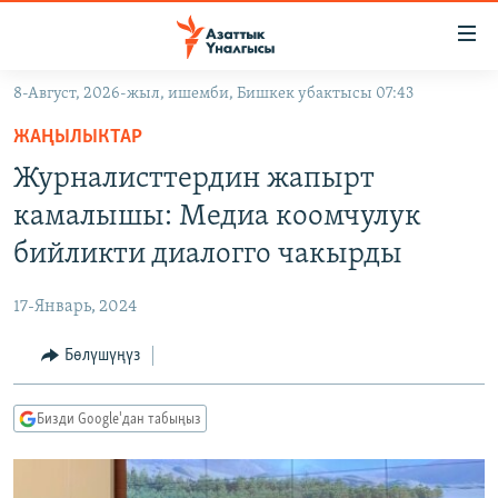
Линктер
Мазмунга
өтүңүз
8-Август, 2026-жыл, ишемби, Бишкек убактысы 07:43
Навигацияга
ЖАҢЫЛЫКТАР
өтүңүз
ЖАҢЫЛЫКТАР
КЫРГЫЗСТАН
Издөөгө
Журналисттердин жапырт
салыңыз
ДҮЙНӨ
КЫРГЫЗСТАН
камалышы: Медиа коомчулук
УКРАИНА
САЯСАТ
ДҮЙНӨ
бийликти диалогго чакырды
АТАЙЫН ИЛИКТӨӨ
ЭКОНОМИКА
БОРБОР АЗИЯ
17-Январь, 2024
ТВ ПРОГРАММАЛАР
МАДАНИЯТ
Бөлүшүңүз
ПОДКАСТ
БҮГҮН АЗАТТЫКТА
ӨЗГӨЧӨ ПИКИР
ЭКСПЕРТТЕР ТАЛДАЙТ
Бизди Google'дан табыңыз
БИЗ ЖАНА ДҮЙНӨ
Русский
ДАНИСТЕ