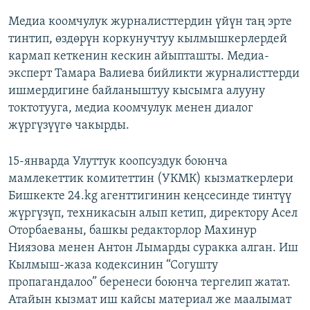
Медиа коомчулук журналисттердин үйүн таң эрте
тинтип, өздөрүн коркунучтуу кылмышкерлердей
кармап кеткенин кескин айыпташты. Медиа-
эксперт Тамара Валиева бийликти журналисттерди
ишмердигине байланыштуу кысымга алууну
токтотууга, медиа коомчулук менен диалог
жүргүзүүгө чакырды.
15-январда Улуттук коопсуздук боюнча
мамлекеттик комитеттин (УКМК) кызматкерлери
Бишкекте 24.kg агенттигинин кеңсесинде тинтүү
жүргүзүп, техникасын алып кетип, директору Асел
Оторбаеваны, башкы редакторлор Махинур
Ниязова менен Антон Лымарды суракка алган. Иш
Кылмыш-жаза кодексинин “Согушту
пропагандалоо” беренеси боюнча тергелип жатат.
Атайын кызмат иш кайсы материал же маалымат