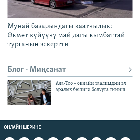
Мунай базарындагы каатчылык:
Өкмөт күйүүчү май дагы кымбаттай
турганын эскертти
Блог - Миңсанат
Ала-Тоо – онлайн таалимдин эл
аралык бешиги болууга тийиш
ОНЛАЙН ШЕРИНЕ