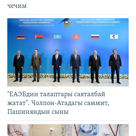
чечим
"ЕАЭБдин талаптары сакталбай
жатат". Чолпон-Атадагы саммит,
Пашиняндын сыны