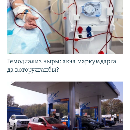
Гемодиализ чыры: акча маркумдарга
да которулганбы?