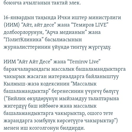
боюнча ачылганын тактай элек.
16-январдын таңында Ички иштер министрлиги
(ИИМ) “Айт, айт десе” жана “Темиров LIVE”
долбоорлорунун, “Арча медианын” жана
“ПолитКлиника” басылмасынын
журналисттеринин үйүндө тинтүү жүргүздү.
ИИМ “Айт Айт Десе” жана “Temirov Live”
баракчаларындагы массалык башаламандыктарга
чакырык жасаган материалдарга байланыштуу
Кылмыш-жаза кодексинин “Массалык
башаламандыктар” беренесинин үчүнчү бөлүгү
(“Бийлик өкүлдөрүнүн мыйзамдуу талаптарына
жигердүү баш ийбөөгө жана массалык
башаламандыктарга чакырыктар, ошого тете
жарандарга зомбулук көрсөтүүгө чакырыктар”)
менен иш козголгонун билдирди.