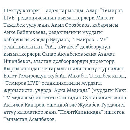
Шектүү катары 11 адам кармалды. Алар: “Темиров
LIVE” редакциясынын кызматкерлери Максат
Тажыбек уулу жана Акыл Орозбеков, кабарчысы
Айке Бейшекеева, редакциянын мурдагы
кабарчысы Жоодар Бузумов, “Темиров LIVE”
редакциясынын, “Айт, айт десе” долбоорунун
кызматкерлери Сапар Акунбеков жана Азамат
Ишенбеков, аталган долбоорлордун директору,
Кыргызстандан чыгарылган иликтөөчү журналист
Болот Темировдун жубайы Махабат Тажыбек кызы,
“Темиров LIVE” редакциясынын мурдагы
журналисти, учурда “Арча Медиада” (мурдагы Next
TV медиасы) иштеген Сайпидин Султаналиев жана
Актилек Капаров, ошондой эле Жумабек Турдалиев
аттуу кызматкер жана “ПолитКлиникада” иштеген
Тыныстан Асыпбеков.