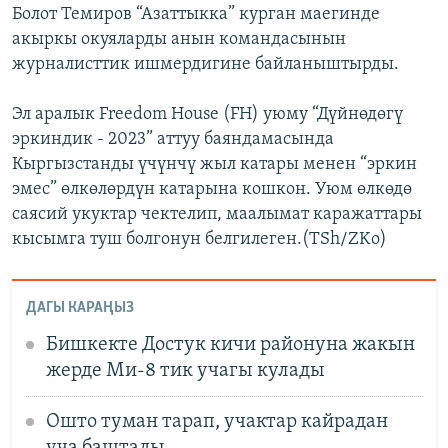
Болот Темиров “Азаттыкка” курган маегинде
акыркы окуяларды анын командасынын
журналисттик ишмердигине байланыштырды.
Эл аралык Freedom House (FH) уюму “Дүйнөдөгү
эркиндик - 2023” аттуу баяндамасында
Кыргызстанды үчүнчү жыл катары менен “эркин
эмес” өлкөлөрдүн катарына кошкон. Уюм өлкөдө
саясий укуктар чектелип, маалымат каражаттары
кысымга туш болгонун белгилеген.(TSh/ZKo)
ДАГЫ КАРАҢЫЗ
Бишкекте Достук кичи районуна жакын
жерде Ми-8 тик учагы кулады
Ошто туман тарап, учактар кайрадан
уча баштады