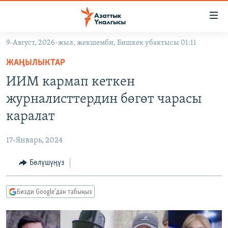
Линктер
Мазмунга
өтүңүз
9-Август, 2026-жыл, жекшемби, Бишкек убактысы 01:11
Навигацияга
ЖАҢЫЛЫКТАР
өтүңүз
ЖАҢЫЛЫКТАР
КЫРГЫЗСТАН
Издөөгө
ИИМ кармап кеткен
салыңыз
ДҮЙНӨ
КЫРГЫЗСТАН
журналисттердин бөгөт чарасы
УКРАИНА
САЯСАТ
ДҮЙНӨ
каралат
АТАЙЫН ИЛИКТӨӨ
ЭКОНОМИКА
БОРБОР АЗИЯ
17-Январь, 2024
ТВ ПРОГРАММАЛАР
МАДАНИЯТ
Бөлүшүңүз
ПОДКАСТ
БҮГҮН АЗАТТЫКТА
ӨЗГӨЧӨ ПИКИР
ЭКСПЕРТТЕР ТАЛДАЙТ
Бизди Google'дан табыңыз
БИЗ ЖАНА ДҮЙНӨ
Русский
ДАНИСТЕ