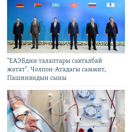
"ЕАЭБдин талаптары сакталбай
жатат". Чолпон-Атадагы саммит,
Пашиняндын сыны