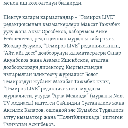
менен иш козголгонун билдирди.
Шектүү катары кармалгандар – “Темиров LIVE”
редакциясынын кызматкерлери Максат Тажыбек
уулу жана Акыл Орозбеков, кабарчысы Айке
Бейшекеева, редакциянын мурдагы кабарчысы
Жоодар Бузумов, “Темиров LIVE” редакциясынын,
“Айт, айт десе” долбоорунун кызматкерлери Сапар
Акунбеков жана Азамат Ишенбеков, аталган
долбоорлордун директору, Кыргызстандан
чыгарылган иликтөөчү журналист Болот
Темировдун жубайы Махабат Тажыбек кызы,
“Темиров LIVE” редакциясынын мурдагы
журналисти, учурда “Арча Медиада” (мурдагы Next
TV медиасы) иштеген Сайпидин Султаналиев жана
Актилек Капаров, ошондой эле Жумабек Турдалиев
аттуу кызматкер жана “ПолитКлиникада” иштеген
Тыныстан Асыпбеков.