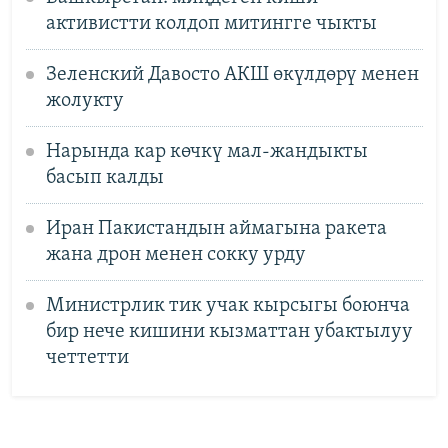
активистти колдоп митингге чыкты
Зеленский Давосто АКШ өкүлдөрү менен
жолукту
Нарында кар көчкү мал-жандыкты
басып калды
Иран Пакистандын аймагына ракета
жана дрон менен сокку урду
Министрлик тик учак кырсыгы боюнча
бир нече кишини кызматтан убактылуу
четтетти