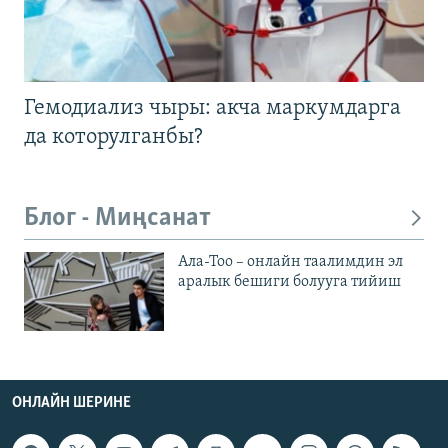
Гемодиализ чыры: акча маркумдарга
да которулганбы?
Блог - Миңсанат
Ала-Тоо – онлайн таалимдин эл
аралык бешиги болууга тийиш
ОНЛАЙН ШЕРИНЕ