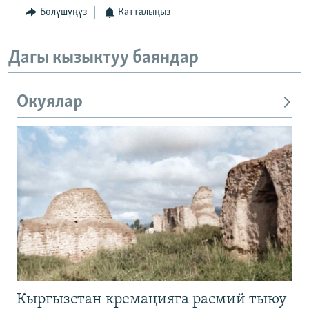
Бөлүшүңүз
Катталыңыз
Дагы кызыктуу баяндар
Окуялар
Кыргызстан кремацияга расмий тыюу