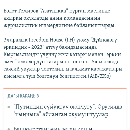
Болот Темиров “Азаттыкка” курган маегинде
акыркы окуяларды анын командасынын
журналисттик ишмердигине байланыштырды.
Эл аралык Freedom House (FH) уюму “Дүйнөдөгү
эркиндик - 2023” аттуу баяндамасында
Кыргызстанды үчүнчү жыл катары менен “эркин
эмес” өлкөлөрдүн катарына кошкон. Уюм өлкөдө
саясий укуктар чектелип, маалымат каражаттары
кысымга туш болгонун белгилеген.(AiB/ZKo)
ДАГЫ КАРАҢЫЗ
"Путиндин сүйүктүү оюнчугу". Орусияда
"тыңчыга" айланган окумуштуулар
Башкырстан: миңдеген киши