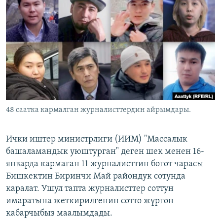
ОНЛАЙН ШЕРИНЕ
ЭЖЕ-СИҢДИЛЕР
АЗАТТЫК+
ЫҢГАЙСЫЗ СУРООЛОР
ЭЕ/АРнун бардык сайттары
48 саатка кармалган журналисттердин айрымдары.
Ички иштер министрлиги (ИИМ) "Массалык
башаламандык уюштурган" деген шек менен 16-
январда кармаган 11 журналисттин бөгөт чарасы
Бишкектин Биринчи Май райондук сотунда
каралат. Ушул тапта журналисттер соттун
имаратына жеткирилгенин сотто жүргөн
кабарчыбыз маалымдады.