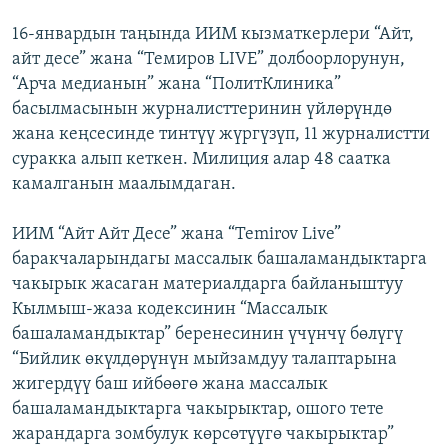
16-январдын таңында ИИМ кызматкерлери “Айт,
айт десе” жана “Темиров LIVE” долбоорлорунун,
“Арча медианын” жана “ПолитКлиника”
басылмасынын журналисттеринин үйлөрүндө
жана кеңсесинде тинтүү жүргүзүп, 11 журналистти
суракка алып кеткен. Милиция алар 48 саатка
камалганын маалымдаган.
ИИМ “Айт Айт Десе” жана “Temirov Live”
баракчаларындагы массалык башаламандыктарга
чакырык жасаган материалдарга байланыштуу
Кылмыш-жаза кодексинин “Массалык
башаламандыктар” беренесинин үчүнчү бөлүгү
“Бийлик өкүлдөрүнүн мыйзамдуу талаптарына
жигердүү баш ийбөөгө жана массалык
башаламандыктарга чакырыктар, ошого тете
жарандарга зомбулук көрсөтүүгө чакырыктар”