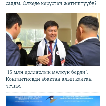
салды. Өлкөдө көрүстөн жетиштүүбү?
"15 млн долларлык мүлкүн берди".
Конгантиевди абактан алып калган
чечим