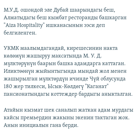
М.У.Д. ошондой эле Дубай шаарындагы беш,
Алматыдагы беш кымбат ресторанды башкарган
"Aiza Hospitality" ишканасынын ээси деп
белгиленген.
УКМК маалымдагандай, кирешесинин накта
көлөмүн жашыруу максатында М. У. Д.
мүлктөрүнүн баарын башка адамдарга каттаган.
Иликтөөнүн жыйынтыгында мындай жол менен
жашырылган мүлктөрдүн ичинде Чүй облусунда
180 жер тилкеси, Ысык-Көлдөгү "Каганат"
пансионатындагы коттеждер бардыгы аныкталган.
Атайын кызмат шек саналып жаткан адам мурдагы
кайсы премьердин жакыны экенин тактаган жок.
Анын инициалын гана берди.