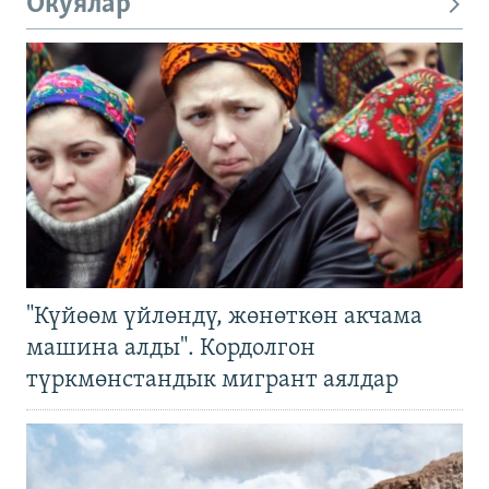
Окуялар
"Күйөөм үйлөндү, жөнөткөн акчама
машина алды". Кордолгон
түркмөнстандык мигрант аялдар