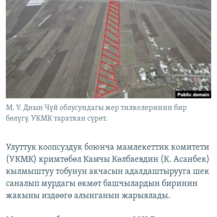
ОНЛАЙН ШЕРИНЕ
ЭЖЕ-СИҢДИЛЕР
АЗАТТЫК+
ЫҢГАЙСЫЗ СУРООЛОР
ЭЕ/АРнун бардык сайттары
М. У. Днын Чүй облусундагы жер тилкелеринин бир
бөлүгү. УКМК тараткан сүрөт.
Улуттук коопсуздук боюнча мамлекеттик комитети
(УКМК) кримтөбөл Камчы Көлбаевдин (К. Асанбек)
кылмыштуу тобунун акчасын адалдаштырууга шек
саналып мурдагы өкмөт башчылардын биринин
жакыны издөөгө алынганын жарыялады.