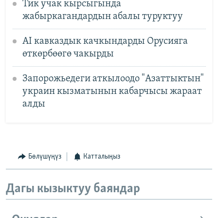
Тик учак кырсыгында
жабыркагандардын абалы туруктуу
AI кавказдык качкындарды Орусияга
өткөрбөөгө чакырды
Запорожьедеги аткылоодо "Азаттыктын"
украин кызматынын кабарчысы жараат
алды
Бөлүшүңүз
Катталыңыз
Дагы кызыктуу баяндар