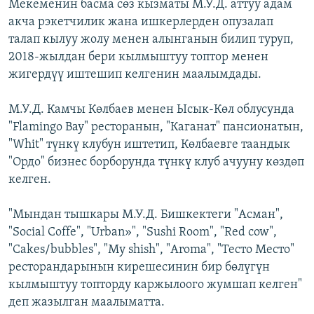
Мекеменин басма сөз кызматы М.У.Д. аттуу адам
акча рэкетчилик жана ишкерлерден опузалап
талап кылуу жолу менен алынганын билип туруп,
2018-жылдан бери кылмыштуу топтор менен
жигердүү иштешип келгенин маалымдады.
М.У.Д. Камчы Көлбаев менен Ысык-Көл облусунда
"Flamingo Bay" ресторанын, "Каганат" пансионатын,
"Whit" түнкү клубун иштетип, Көлбаевге таандык
"Ордо" бизнес борборунда түнкү клуб ачууну көздөп
келген.
"Мындан тышкары М.У.Д. Бишкектеги "Асман",
"Social Coffe", "Urban»", "Sushi Room", "Red cow",
"Cakes/bubbles", "My shish", "Aroma", "Тесто Место"
ресторандарынын кирешесинин бир бөлүгүн
кылмыштуу топторду каржылоого жумшап келген"
деп жазылган маалыматта.