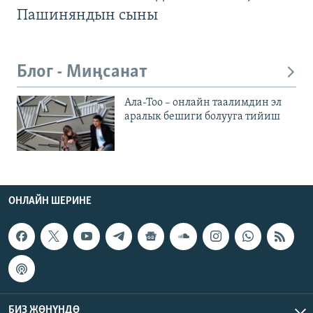
Пашиняндын сыны
Блог - Миңсанат
Ала-Тоо – онлайн таалимдин эл
аралык бешиги болууга тийиш
ОНЛАЙН ШЕРИНЕ
БИЗ ЖӨНҮНДӨ