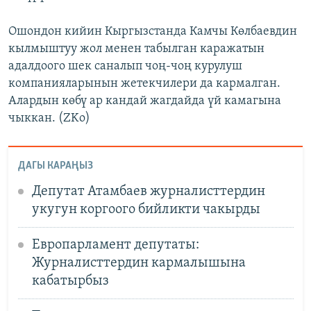
Ошондон кийин Кыргызстанда Камчы Көлбаевдин
кылмыштуу жол менен табылган каражатын
адалдоого шек саналып чоң-чоң курулуш
компанияларынын жетекчилери да кармалган.
Алардын көбү ар кандай жагдайда үй камагына
чыккан. (ZKo)
ДАГЫ КАРАҢЫЗ
Депутат Атамбаев журналисттердин
укугун коргоого бийликти чакырды
Европарламент депутаты:
Журналисттердин кармалышына
кабатырбыз