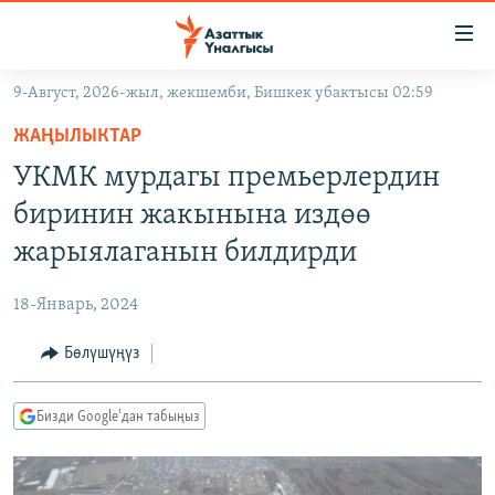
Линктер
Мазмунга
өтүңүз
9-Август, 2026-жыл, жекшемби, Бишкек убактысы 02:59
Навигацияга
ЖАҢЫЛЫКТАР
өтүңүз
ЖАҢЫЛЫКТАР
КЫРГЫЗСТАН
Издөөгө
УКМК мурдагы премьерлердин
салыңыз
ДҮЙНӨ
КЫРГЫЗСТАН
биринин жакынына издөө
УКРАИНА
САЯСАТ
ДҮЙНӨ
жарыялаганын билдирди
АТАЙЫН ИЛИКТӨӨ
ЭКОНОМИКА
БОРБОР АЗИЯ
18-Январь, 2024
ТВ ПРОГРАММАЛАР
МАДАНИЯТ
Бөлүшүңүз
ПОДКАСТ
БҮГҮН АЗАТТЫКТА
ӨЗГӨЧӨ ПИКИР
ЭКСПЕРТТЕР ТАЛДАЙТ
Бизди Google'дан табыңыз
БИЗ ЖАНА ДҮЙНӨ
Русский
ДАНИСТЕ