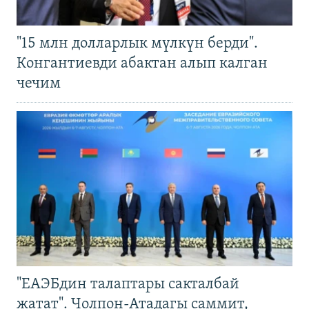
"15 млн долларлык мүлкүн берди".
Конгантиевди абактан алып калган
чечим
"ЕАЭБдин талаптары сакталбай
жатат". Чолпон-Атадагы саммит,