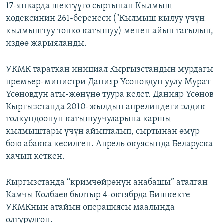
17-январда шектүүгө сыртынан Кылмыш
кодексинин 261-беренеси ("Кылмыш кылуу үчүн
кылмыштуу топко катышуу) менен айып тагылып,
издөө жарыяланды.
УКМК тараткан инициал Кыргызстандын мурдагы
премьер-министри Данияр Үсөновдун уулу Мурат
Үсөновдун аты-жөнүнө туура келет. Данияр Үсөнов
Кыргызстанда 2010-жылдын апрелиндеги элдик
толкундоонун катышуучуларына каршы
кылмыштары үчүн айыпталып, сыртынан өмүр
бою абакка кесилген. Апрель окуясында Беларуска
качып кеткен.
Кыргызстанда “кримчөйрөнүн анабашы” аталган
Камчы Көлбаев былтыр 4-октябрда Бишкекте
УКМКнын атайын операциясы маалында
өлтүрүлгөн.