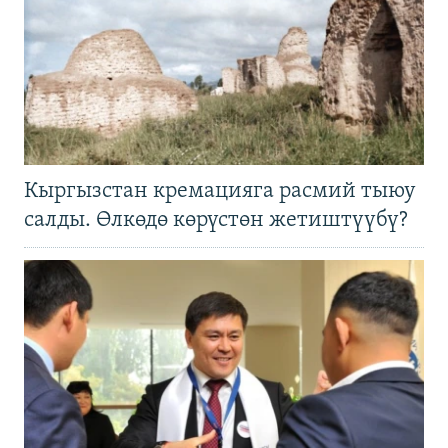
Кыргызстан кремацияга расмий тыюу
салды. Өлкөдө көрүстөн жетиштүүбү?