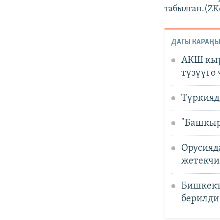
табылган.(ZK
ДАГЫ КАРАҢЫ
АКШ кыр
түзүүгө
Түркияд
"Башкыр
Орусияд
жетекчи
Бишкект
берилди