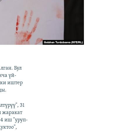
лган. Бул
нча үй-
чки иштер
ды.
үрүү", 31
л жаракат
14 иш "уруп-
уктоо",