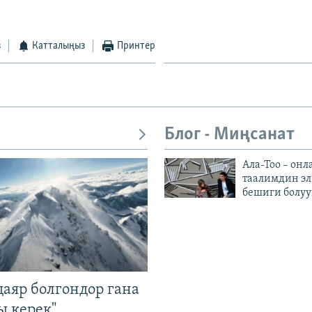
з
Катталыңыз
Принтер
Блог - Миңсанат
Ала-Тоо – онл
таалимдин эл
бешиги болуу
даяр болгондор гана
 керек".