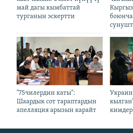
май дагы кымбаттай
Кыргыз
турганын эскертти
боюнча
сунушт
"75чилердин каты":
Украин
Шаардык сот тараптардын
кылган
апелляция арызын карайт
кимдер