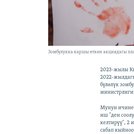
Зомбулукка каршы өткөн акциядагы пла
2023-жылы Кы
2022-жылдагы
бүлөлүк зомб
министрлигин
Мунун ичине
иш "ден соолу
келтирүү", 2 
сабап кыйноо