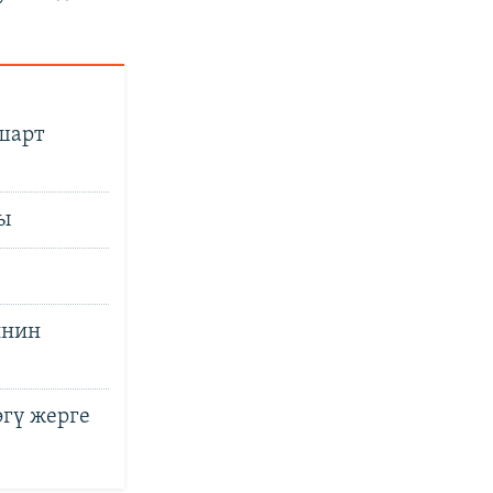
шарт
ды
инин
өгү жерге