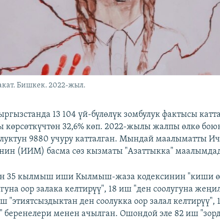
кат. Бишкек. 2022-жыл.
ргызстанда 13 104 үй-бүлөлүк зомбулук фактысы катта
 көрсөткүчтөн 32,6% көп. 2022-жылы жалпы өлкө бою
улуктун 9880 учуру катталган. Мындай маалыматты И
ин (ИИМ) басма сөз кызматы "Азаттыкка" маалымда
н 35 кылмыш иши Кылмыш-жаза кодексинин "киши өлт
гуна оор залака келтирүү", 18 иш "ден соолугуна жеңи
иш "этиятсыздыктан ден соолукка оор залал келтирүү", 
" беренелери менен ачылган. Ошондой эле 82 иш "зорд