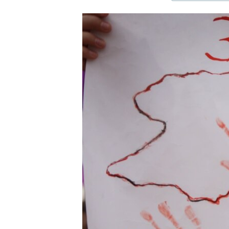
ЭЖЕ-СИҢДИЛЕР
АЗАТТЫК+
ЫҢГАЙСЫЗ СУРООЛОР