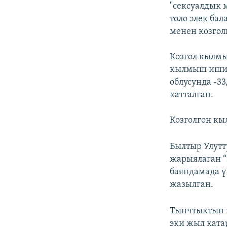
"сексуалдык 
толо элек ба
менен козгол
Козгол кылмы
кылмыш иши к
облусунда -33
катталган.
Козголгон кы
Былтыр Улутт
жарыялаган “
баяндамада ү
жазылган.
Тынчтыктын ж
эки жыл ката