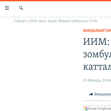
Линктер
Мазмунга
өтүңүз
Издөө
7-Август, 2026-жыл, жума, Бишкек убактысы 11:46
ЖАҢЫЛЫКТАР
Навигацияга
өтүңүз
ЖАҢЫЛЫКТА
КЫРГЫЗСТАН
Издөөгө
ИИМ: 
ДҮЙНӨ
КЫРГЫЗСТАН
салыңыз
УКРАИНА
САЯСАТ
ДҮЙНӨ
зомбу
АТАЙЫН ИЛИКТӨӨ
ЭКОНОМИКА
БОРБОР АЗИЯ
катта
ТВ ПРОГРАММАЛАР
МАДАНИЯТ
ПОДКАСТ
БҮГҮН АЗАТТЫКТА
19-Январь, 2024
ӨЗГӨЧӨ ПИКИР
ЭКСПЕРТТЕР ТАЛДАЙТ
БИЗ ЖАНА ДҮЙНӨ
Бөлүшүңү
ДАНИСТЕ
Бизди Google'д