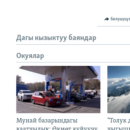
Бөлүшүңү
Дагы кызыктуу баяндар
Окуялар
Мунай базарындагы
"Толук 
каатчылык: Өкмөт күйүүчү
чыгышы