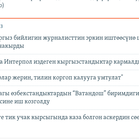
o)
З
гыз бийлигин журналисттин эркин иштөөсүнө 
 чакырды
а Интерпол издеген кыргызстандыктар кармал
лар жерин, тилин коргоп калууга умтулат"
агы өзбекстандыктардын “Ватандош” биримдиг
сине иш козголду
е тик учак кырсыгында каза болгон аскердин сө