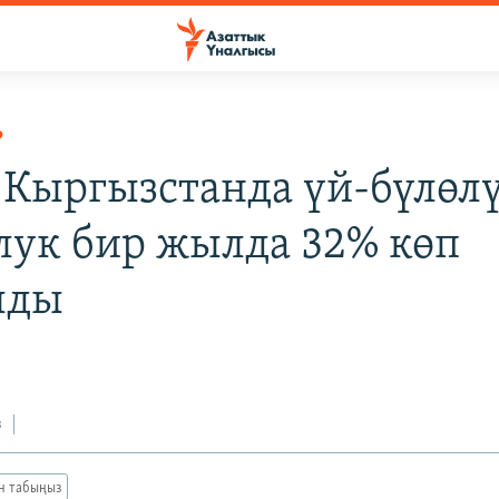
Р
Кыргызстанда үй-бүлөл
лук бир жылда 32% көп
лды
з
ан табыңыз