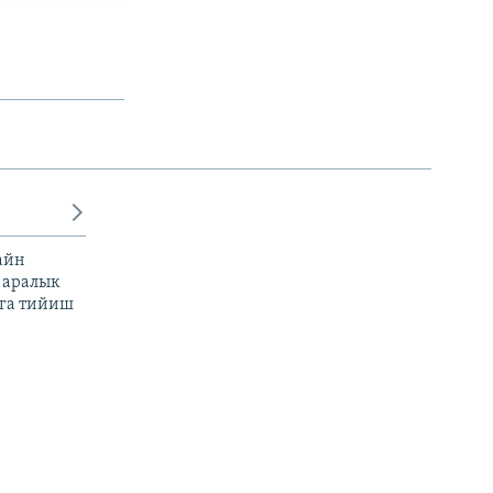
айн
 аралык
га тийиш