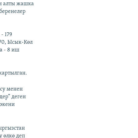
он алты жашка
 беренелер
- 179
 70, Ысык-Көл
а - 8 иш
картылган.
осу менен
дер” деген
 экени
ыргызстан
у өлкө деп