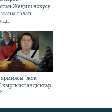
стан Жеңиш чокусу
 жаңы талап
ады
 армиясы "жок
" кыргызстандыктар
?