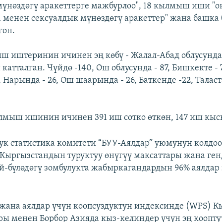
мүнөздөгү аракеттерге мажбурлоо", 18 кылмыш иши "
ла менен сексуалдык мүнөздөгү аракеттер" жана башка
гон.
ш иштеринин ичинен эң көбү - Жалал-Абад облусунда 
атталган. Чүйдө -140, Ош облусунда - 87, Бишкекте -
, Нарында - 26, Ош шаарында - 26, Баткенде -22, Таласт
лмыш ишинин ичинен 391 иш сотко өткөн, 147 иш кыс
ук статистика комитети “БУУ-Аялдар” уюмунун колдо
Кыргызстандын туруктуу өнүгүү максаттары жана ген
й-бүлөдөгү зомбулукта жабыркагандардын 96% аялдар
ана аялдар үчүн коопсуздуктун индексинде (WPS) К
ры менен Борбор Азияда кыз-келиндер үчүн эң коопту