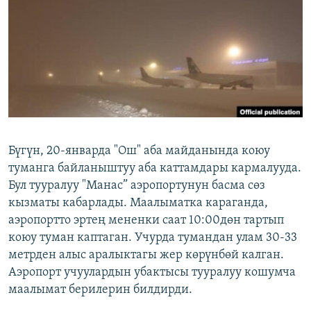
ОНЛАЙН ШЕРИНЕ
ЭЖЕ-СИҢДИЛЕР
АЗАТТЫК+
ЫҢГАЙСЫЗ СУРООЛОР
ЭЕ/АРнун бардык сайттары
Бүгүн, 20-январда "Ош" аба майданында коюу
туманга байланыштуу аба каттамдары кармалууда.
Бул тууралуу "Манас” аэропортунун басма сөз
кызматы кабарлады. Маалыматка караганда,
аэропортто эртең мененки саат 10:00дөн тартып
коюу туман каптаган. Учурда тумандан улам 30-33
метрден алыс аралыктагы жер көрүнбөй калган.
Аэропорт учуулардын убактысы тууралуу кошумча
маалымат берилерин билдирди.