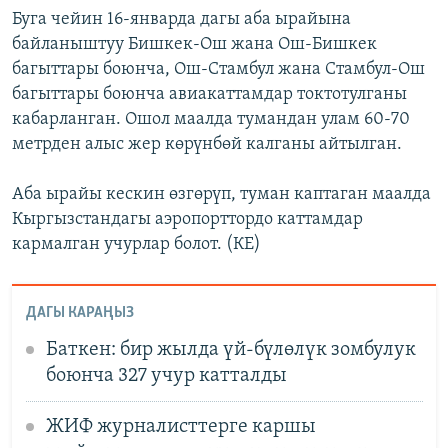
Буга чейин 16-январда дагы аба ырайына
байланыштуу Бишкек-Ош жана Ош-Бишкек
багыттары боюнча, Ош-Стамбул жана Стамбул-Ош
багыттары боюнча авиакаттамдар токтотулганы
кабарланган. Ошол маалда тумандан улам 60-70
метрден алыс жер көрүнбөй калганы айтылган.
Аба ырайы кескин өзгөрүп, туман каптаган маалда
Кыргызстандагы аэропорттордо каттамдар
кармалган учурлар болот. (КЕ)
ДАГЫ КАРАҢЫЗ
Баткен: бир жылда үй-бүлөлүк зомбулук
боюнча 327 учур катталды
ЖИФ журналисттерге каршы