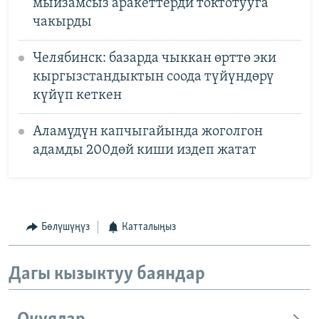
мыйзамсыз аракеттерди токтотууга
чакырды
Челябинск: базарда чыккан өрттө эки
кыргызстандыктын соода түйүндөрү
күйүп кеткен
Аламүдүн капчыгайында жоголгон
адамды 200дөй киши издеп жатат
Бөлүшүңүз
Катталыңыз
Дагы кызыктуу баяндар