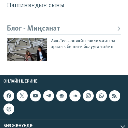
Пашиняндын сыны
Блог - Миңсанат
Ала-Тоо – онлайн таалимдин эл
аралык бешиги болууга тийиш
ОНЛАЙН ШЕРИНЕ
БИЗ ЖӨНҮНДӨ