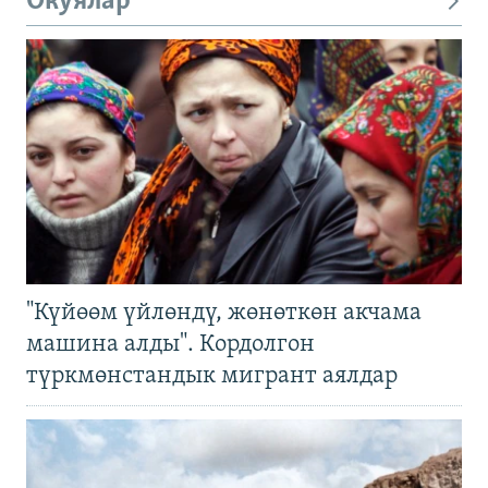
Окуялар
"Күйөөм үйлөндү, жөнөткөн акчама
машина алды". Кордолгон
түркмөнстандык мигрант аялдар