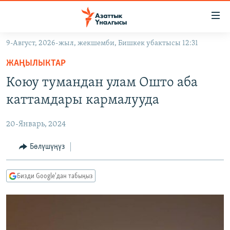
Линктер
Мазмунга
өтүңүз
9-Август, 2026-жыл, жекшемби, Бишкек убактысы 12:31
Навигацияга
ЖАҢЫЛЫКТАР
өтүңүз
ЖАҢЫЛЫКТАР
КЫРГЫЗСТАН
Издөөгө
Коюу тумандан улам Ошто аба
салыңыз
ДҮЙНӨ
КЫРГЫЗСТАН
каттамдары кармалууда
УКРАИНА
САЯСАТ
ДҮЙНӨ
20-Январь, 2024
АТАЙЫН ИЛИКТӨӨ
ЭКОНОМИКА
БОРБОР АЗИЯ
ТВ ПРОГРАММАЛАР
Бөлүшүңүз
МАДАНИЯТ
ПОДКАСТ
БҮГҮН АЗАТТЫКТА
Бизди Google'дан табыңыз
ӨЗГӨЧӨ ПИКИР
ЭКСПЕРТТЕР ТАЛДАЙТ
БИЗ ЖАНА ДҮЙНӨ
Русский
ДАНИСТЕ