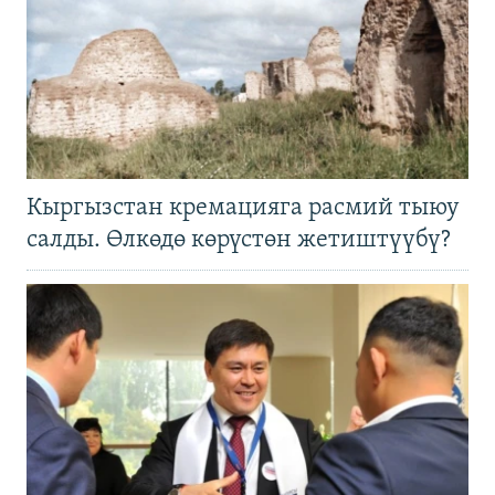
Кыргызстан кремацияга расмий тыюу
салды. Өлкөдө көрүстөн жетиштүүбү?