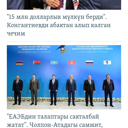
"15 млн долларлык мүлкүн берди".
Конгантиевди абактан алып калган
чечим
"ЕАЭБдин талаптары сакталбай
жатат". Чолпон-Атадагы саммит,