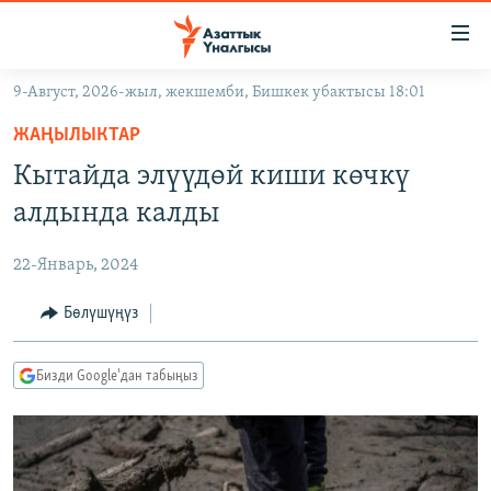
Линктер
Мазмунга
өтүңүз
9-Август, 2026-жыл, жекшемби, Бишкек убактысы 18:01
Навигацияга
ЖАҢЫЛЫКТАР
өтүңүз
ЖАҢЫЛЫКТАР
КЫРГЫЗСТАН
Издөөгө
Кытайда элүүдөй киши көчкү
салыңыз
ДҮЙНӨ
КЫРГЫЗСТАН
алдында калды
УКРАИНА
САЯСАТ
ДҮЙНӨ
22-Январь, 2024
АТАЙЫН ИЛИКТӨӨ
ЭКОНОМИКА
БОРБОР АЗИЯ
ТВ ПРОГРАММАЛАР
Бөлүшүңүз
МАДАНИЯТ
ПОДКАСТ
БҮГҮН АЗАТТЫКТА
Бизди Google'дан табыңыз
ӨЗГӨЧӨ ПИКИР
ЭКСПЕРТТЕР ТАЛДАЙТ
БИЗ ЖАНА ДҮЙНӨ
Русский
ДАНИСТЕ