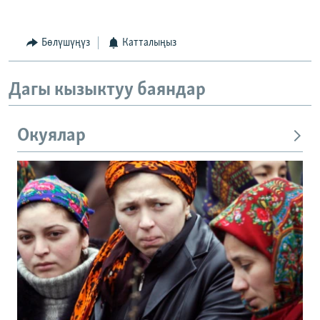
Бөлүшүңүз
Катталыңыз
Дагы кызыктуу баяндар
Окуялар