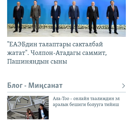
"ЕАЭБдин талаптары сакталбай
жатат". Чолпон-Атадагы саммит,
Пашиняндын сыны
Блог - Миңсанат
Ала-Тоо – онлайн таалимдин эл
аралык бешиги болууга тийиш