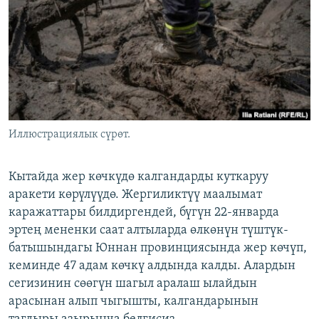
ОНЛАЙН ШЕРИНЕ
ЭЖЕ-СИҢДИЛЕР
АЗАТТЫК+
ЫҢГАЙСЫЗ СУРООЛОР
ЭЕ/АРнун бардык сайттары
Иллюстрациялык сүрөт.
Кытайда жер көчкүдө калгандарды куткаруу
аракети көрүлүүдө. Жергиликтүү маалымат
каражаттары билдиргендей, бүгүн 22-январда
эртең мененки саат алтыларда өлкөнүн түштүк-
батышындагы Юннан провинциясында жер көчүп,
кеминде 47 адам көчкү алдында калды. Алардын
сегизинин сөөгүн шагыл аралаш ылайдын
арасынан алып чыгышты, калгандарынын