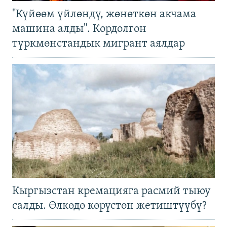
"Күйөөм үйлөндү, жөнөткөн акчама
машина алды". Кордолгон
түркмөнстандык мигрант аялдар
Кыргызстан кремацияга расмий тыюу
салды. Өлкөдө көрүстөн жетиштүүбү?