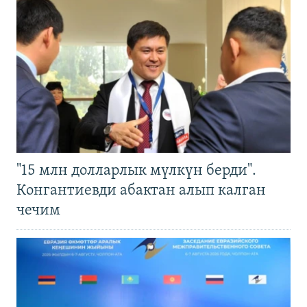
"15 млн долларлык мүлкүн берди".
Конгантиевди абактан алып калган
чечим