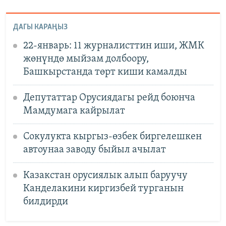
ДАГЫ КАРАҢЫЗ
22-январь: 11 журналисттин иши, ЖМК
жөнүндө мыйзам долбоору,
Башкырстанда төрт киши камалды
Депутаттар Орусиядагы рейд боюнча
Мамдумага кайрылат
Сокулукта кыргыз-өзбек биргелешкен
автоунаа заводу быйыл ачылат
Казакстан орусиялык алып баруучу
Канделакини киргизбей турганын
билдирди