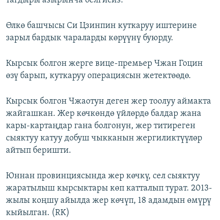
тагдыры азырынча белгисиз.
Өлкө башчысы Си Цзинпин куткаруу иштерине
зарыл бардык чараларды көрүүнү буюрду.
Кырсык болгон жерге вице-премьер Чжан Гоцин
өзү барып, куткаруу операциясын жетектөөдө.
Кырсык болгон Чжаотун деген жер тоолуу аймакта
жайгашкан. Жер көчкөндө үйлөрдө балдар жана
кары-картаңдар гана болгонун, жер титиреген
сыяктуу катуу добуш чыкканын жергиликтүүлөр
айтып беришти.
Юннан провинциясында жер көчкү, сел сыяктуу
жаратылыш кырсыктары көп катталып турат. 2013-
жылы коңшу айылда жер көчүп, 18 адамдын өмүрү
кыйылган. (RK)