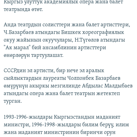
Кыргыз улуттук академиялык опера жана балет
театрында өтөт.
Анда театрдын солисттери жана балет артисттери,
Ч.Базарбаев атындагы Бишкек хореографиялык
окуу жайынын окуучулары, Н.Түгөлов атындагы
"Ак марал" бий ансамблинин артисттери
өнөрлөрүн тартуулашат.
СССРдин эл артисти, бир нече эл аралык
сыйлыктардын лауреаты Чолпонбек Базарбаев
өмүрүнүн акыркы мезгилинде Абдылас Малдыбаев
атындагы опера жана балет театрын жетектеп
турган.
1993-1996-жылдары Кыргызстандын маданият
министри, 1996-1998-жылдары билим берүү, илим
жана маданият министринин биринчи орун