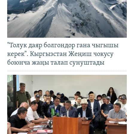
"Толук даяр болгондор гана чыгышы
керек". Кыргызстан Жеңиш чокусу
боюнча жаңы талап сунуштады