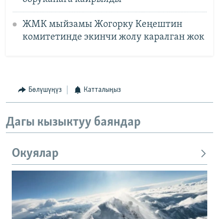
ЖМК мыйзамы Жогорку Кеңештин
комитетинде экинчи жолу каралган жок
Бөлүшүңүз
Катталыңыз
Дагы кызыктуу баяндар
Окуялар