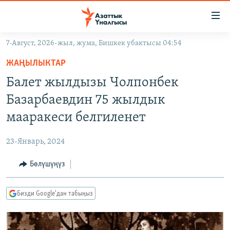
Линктер
Мазмунга
өтүңүз
7-Август, 2026-жыл, жума, Бишкек убактысы 04:54
Навигацияга
ЖАҢЫЛЫКТАР
өтүңүз
ЖАҢЫЛЫКТАР
КЫРГЫЗСТАН
Издөөгө
Балет жылдызы Чолпонбек
салыңыз
ДҮЙНӨ
КЫРГЫЗСТАН
Базарбаевдин 75 жылдык
УКРАИНА
САЯСАТ
ДҮЙНӨ
мааракеси белгиленет
АТАЙЫН ИЛИКТӨӨ
ЭКОНОМИКА
БОРБОР АЗИЯ
23-Январь, 2024
ТВ ПРОГРАММАЛАР
МАДАНИЯТ
Бөлүшүңүз
ПОДКАСТ
БҮГҮН АЗАТТЫКТА
ӨЗГӨЧӨ ПИКИР
ЭКСПЕРТТЕР ТАЛДАЙТ
Бизди Google'дан табыңыз
БИЗ ЖАНА ДҮЙНӨ
Русский
ДАНИСТЕ