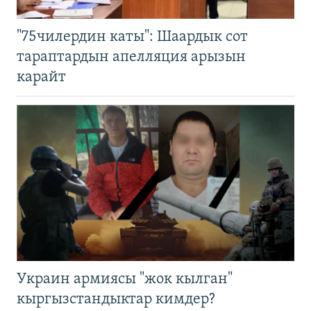
"75чилердин каты": Шаардык сот
тараптардын апелляция арызын
карайт
Украин армиясы "жок кылган"
кыргызстандыктар кимдер?