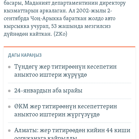
басары, Маданият департаментинин директору
кызматтарын аркалаган. Ал 2002-жылы 2-
сентябрда Чоң-Арыкка бараткан жолдо авто
кырсыкка учурап, 53 жашында мезгилсиз
дүйнөдөн кайткан. (ZKo)
ДАГЫ КАРАҢЫЗ
Түндөгү жер титирөөнүн кесепетин
аныктоо иштери жүрүүдө
24-январдын аба ырайы
ӨКМ жер титирөөнүн кесепеттерин
аныктоо иштерин жүргүзүүдө
Алматы: жер титирөөдөн кийин 44 киши
ооруканага кайрылды