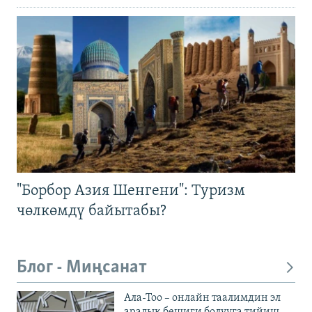
"Борбор Азия Шенгени": Туризм
чөлкөмдү байытабы?
Блог - Миңсанат
Ала-Тоо – онлайн таалимдин эл