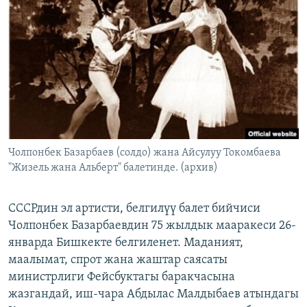
ОНЛАЙН ШЕРИНЕ
ЭЖЕ-СИҢДИЛЕР
АЗАТТЫК+
ЫҢГАЙСЫЗ СУРООЛОР
ЭЕ/АРнун бардык сайттары
Чолпонбек Базарбаев (солдо) жана Айсулуу Токомбаева
"Жизель жана Альберт" балетинде. (архив)
СССРдин эл артисти, белгилүү балет бийчиси
Чолпонбек Базарбаевдин 75 жылдык мааракеси 26-
январда Бишкекте белгиленет. Маданият,
маалымат, спрот жана жаштар саясаты
министрлиги Фейсбуктагы баракчасына
жазгандай, иш-чара Абдылас Малдыбаев атындагы