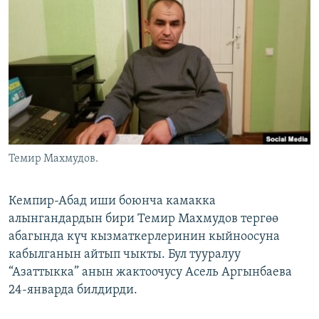
ОНЛАЙН ШЕРИНЕ
ЭЖЕ-СИҢДИЛЕР
АЗАТТЫК+
ЫҢГАЙСЫЗ СУРООЛОР
ЭЕ/АРнун бардык сайттары
Темир Махмудов.
Кемпир-Абад иши боюнча камакка
алынгандардын бири Темир Махмудов тергөө
абагында күч кызматкерлеринин кыйноосуна
кабылганын айтып чыкты. Бул тууралуу
“Азаттыкка” анын жактоочусу Асель Аргынбаева
24-январда билдирди.