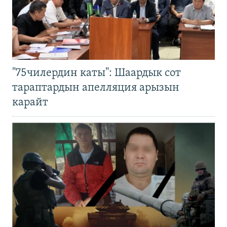
"75чилердин каты": Шаардык сот
тараптардын апелляция арызын
карайт