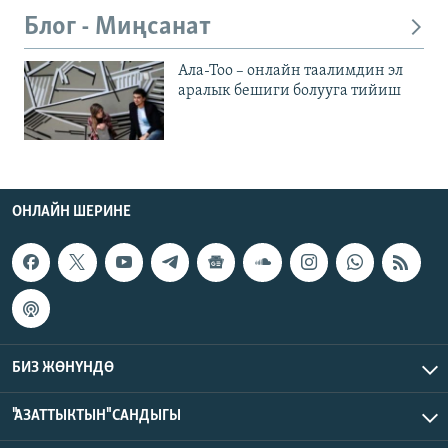
Блог - Миңсанат
Ала-Тоо – онлайн таалимдин эл
аралык бешиги болууга тийиш
ОНЛАЙН ШЕРИНЕ
БИЗ ЖӨНҮНДӨ
"АЗАТТЫКТЫН" САНДЫГЫ