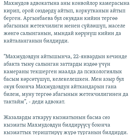
Махмудов адвокатына аны конвойлор камерасына
кирип, орой сөздөрдү айтып, коркутканын айтып
берген. Аргынбаева бул окуядан кийин тергөө
абагынын жетекчилиги менен сүйлөшүп, маселе
жөнгө салынганын, мындай көрүнүш кийин да
кайталанганын билдирди.
“Махмудовдун айтышынча, 22-январдын кечинде
абакта тыюу салынган заттарды издөө үчүн
камераны текшерген маалда да психологиялык
басым көрсөтүшүп, келекелешкен. Мен азыр бул
окуя боюнча Махмудовдун айткандарын гана
билем, муну тергөө абагынын жетекчилигинен да
тактайм”, - деди адвокат.
Жазаларды аткаруу кызматынын басма сөз
кызматы Махмудовдун билдирүүсү боюнча
кызматтык териштирүү жүрө турганын билдирди.