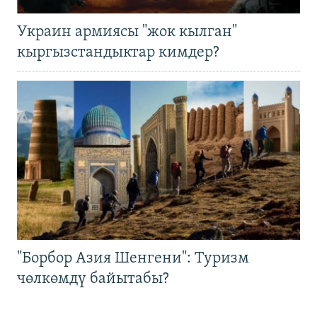
Украин армиясы "жок кылган"
кыргызстандыктар кимдер?
"Борбор Азия Шенгени": Туризм
чөлкөмдү байытабы?