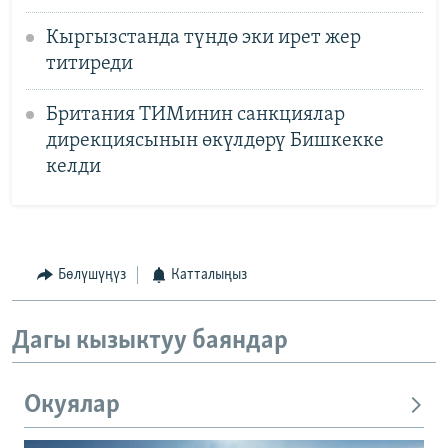
Кыргызстанда түндө эки ирет жер
титиреди
Британия ТИМинин санкциялар
дирекциясынын өкүлдөрү Бишкекке
келди
Бөлүшүңүз
Катталыңыз
Дагы кызыктуу баяндар
Окуялар