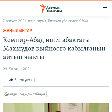
Линктер
Мазмунга
өтүңүз
7-Август, 2026-жыл, жума, Бишкек убактысы 07:30
Навигацияга
ЖАҢЫЛЫКТАР
өтүңүз
ЖАҢЫЛЫКТАР
КЫРГЫЗСТАН
Издөөгө
Кемпир-Абад иши: абактагы
салыңыз
ДҮЙНӨ
КЫРГЫЗСТАН
Махмудов кыйноого кабылганын
УКРАИНА
САЯСАТ
ДҮЙНӨ
айтып чыкты
АТАЙЫН ИЛИКТӨӨ
ЭКОНОМИКА
БОРБОР АЗИЯ
24-Январь, 2024
ТВ ПРОГРАММАЛАР
МАДАНИЯТ
Бөлүшүңүз
ПОДКАСТ
БҮГҮН АЗАТТЫКТА
ӨЗГӨЧӨ ПИКИР
ЭКСПЕРТТЕР ТАЛДАЙТ
Бизди Google'дан табыңыз
БИЗ ЖАНА ДҮЙНӨ
Русский
ДАНИСТЕ