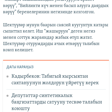
көрүү”, “Бийликти күч менен басып алууга даярдык
көрүү” беренелеринин негизинде козголгон.
Шектүүлөр мунун баарын саясий куугунтук катары
сыпаттап келет. Иш “жашыруун” деген негиз
менен соттук жараяндар жабык өтүп жатат.
Шектүүлөр отурумдарды ачык өткөрүү талабын
коюп келишет.
ДАГЫ КАРАҢЫЗ
Кадырбеков: Табигый кырсыктан
сактануунун жолдорун үйрөтүү керек
Депутаттар синтетикалык
баңгизаттарды сатууну тескөө талабын
коюшту