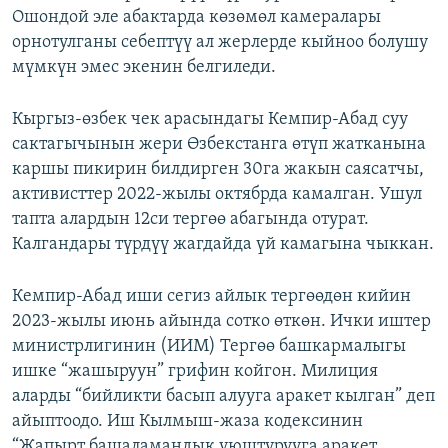
Ошондой эле абактарда көзөмөл камералары
орнотулганы себептүү ал жерлерде кыйноо болушу
мүмкүн эмес экенин белгиледи.
Кыргыз-өзбек чек арасындагы Кемпир-Абад суу
сактагычынын жери Өзбекстанга өтүп жатканына
каршы пикирин билдирген 30га жакын саясатчы,
активисттер 2022-жылы октябрда камалган. Ушул
тапта алардын 12си тергөө абагында отурат.
Калгандары түрдүү жагдайда үй камагына чыккан.
Кемпир-Абад иши сегиз айлык тергөөдөн кийин
2023-жылы июнь айында сотко өткөн. Ички иштер
министрлигинин (ИИМ) Тергөө башкармалыгы
ишке “жашыруун” грифин койгон. Милиция
аларды “бийликти басып алууга аракет кылган” деп
айыптоодо. Иш Кылмыш-жаза кодексинин
“Жапырт башаламандык уюштурууга аракет