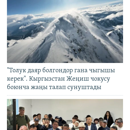
"Толук даяр болгондор гана чыгышы
керек". Кыргызстан Жеңиш чокусу
боюнча жаңы талап сунуштады