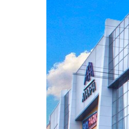
ЭЖЕ-СИҢДИЛЕР
АЗАТТЫК+
ЫҢГАЙСЫЗ СУРООЛОР