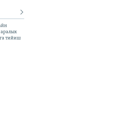
айн
 аралык
га тийиш