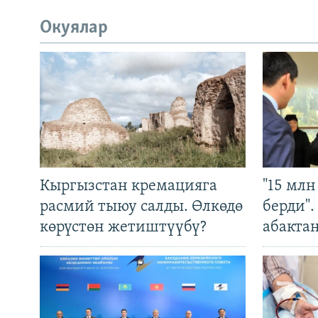
Окуялар
Кыргызстан кремацияга
"15 мл
расмий тыюу салды. Өлкөдө
берди"
көрүстөн жетиштүүбү?
абакта