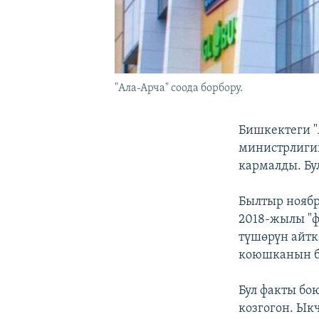
"Ала-Арча" соода борбору.
Бишкектеги "
министрлиги
кармалды. Бу
Былтыр нояб
2018-жылы "ф
түшөрүн айтк
коюшканын б
Бул факты б
козгогон. Ык