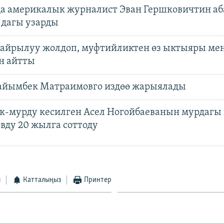
а америкалык журналист Эван Гершковичтин аб
 дагы узарды
кайрылуу жолдоп, муфтийликтен өз ыктыяры ме
н айтты
йымбек Матраимовго издөө жарыялады
ак-мурду кесилген Асел Ногойбаеванын мурдагы
вду 20 жылга соттоду
з
Катталыңыз
Принтер