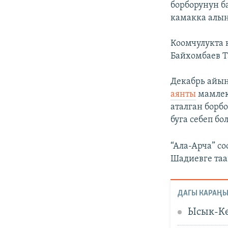
борборунун б
камакка алы
Коомчулукта 
Байхомбаев 
Декабрь айын
аянты
мамлек
аталган борб
буга себеп бо
“Ала-Арча” с
Шадиевге таа
ДАГЫ КАРАҢЫ
Ысык-Кө