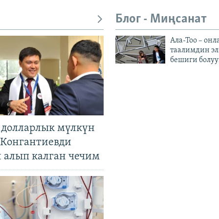
Блог - Миңсанат
Ала-Тоо – онл
таалимдин эл
бешиги болуу
н долларлык мүлкүн
. Конгантиевди
н алып калган чечим