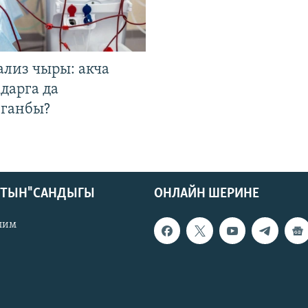
ализ чыры: акча
дарга да
лганбы?
КТЫН" САНДЫГЫ
ОНЛАЙН ШЕРИНЕ
лим