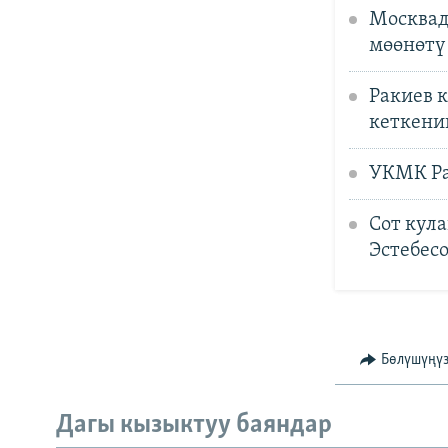
Москвад
мөөнөтү
Ракиев 
кеткени
УКМК Ра
Сот кул
Эстебесо
Бөлүшүңү
Дагы кызыктуу баяндар