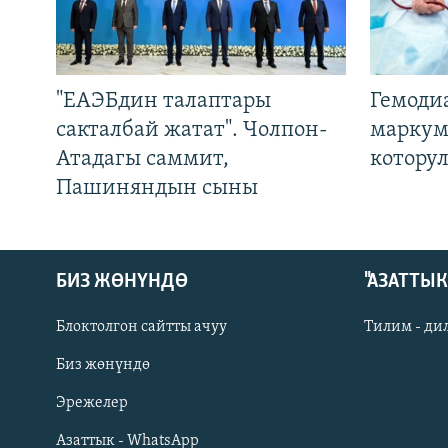
"ЕАЭБдин талаптары
Гемоди
сакталбай жатат". Чолпон-
маркум
Атадагы саммит,
котору
Пашиняндын сыны
БИЗ ЖӨНҮНДӨ
"АЗАТТЫ
Блоктолгон сайтты ачуу
Тилим - ди
Биз жөнүндө
Русский
Эрежелер
Азаттык - WhatsApp