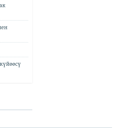
ак
нен
 күйөөсү