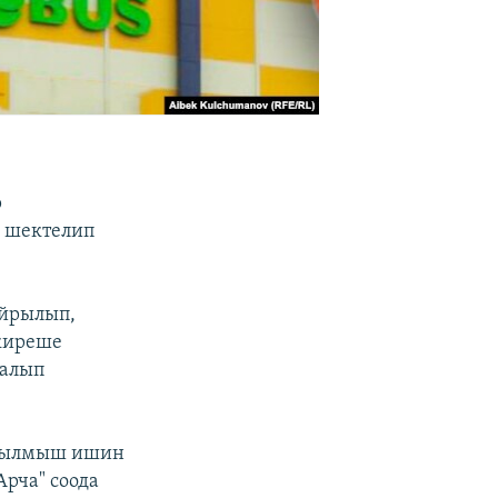
р
 шектелип
айрылып,
 киреше
 алып
 кылмыш ишин
рча" соода