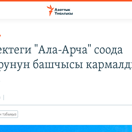
Р
ктеги "Ала-Арча" соода
рунун башчысы кармал
4
з
ан табыңыз