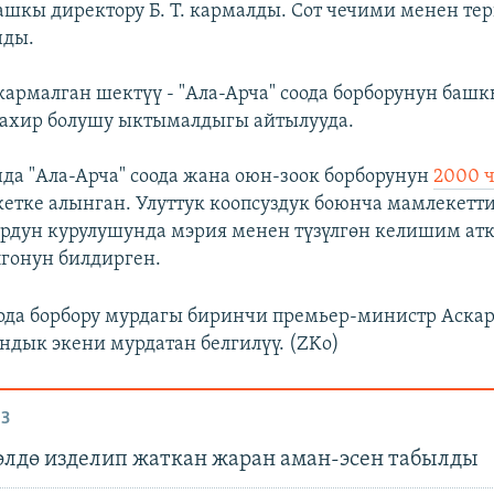
ашкы директору Б. Т. кармалды. Сот чечими менен тер
нды.
кармалган шектүү - "Ала-Арча" соода борборунун баш
Тахир болушу ыктымалдыгы айтылууда.
да "Ала-Арча" соода жана оюн-зоок борборунун
2000 
етке алынган. Улуттук коопсуздук боюнча мамлекетт
ордун курулушунда мэрия менен түзүлгөн келишим ат
лгонун билдирген.
оода борбору мурдагы биринчи премьер-министр Аска
ндык экени мурдатан белгилүү. (ZKo)
З
лдө изделип жаткан жаран аман-эсен табылды