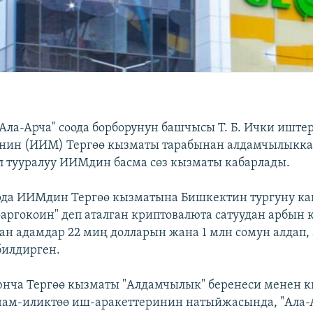
Ала-Арча" соода борборунун башчысы Т. Б. Ички иште
нин (ИИМ) Тергөө кызматы тарабынан алдамчылыкка
л тууралуу ИИМдин басма сөз кызматы кабарлады.
рда ИИМдин Тергөө кызматына Бишкектин тургуну к
аргокоин" деп аталган криптовалюта сатуудан арбын
ан адамдар 22 миң долларын жана 1 млн сомун алдап,
илдирген.
оюнча Тергөө кызматы "Алдамчылык" беренеси менен
чам-иликтөө иш-аракеттеринин натыйжасында, "Ала-А