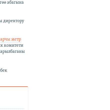
гөө абагына
кы директору
чарчы метр
ик комитети
карылбаганы
рбек