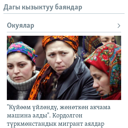
Дагы кызыктуу баяндар
Окуялар
"Күйөөм үйлөндү, жөнөткөн акчама
машина алды". Кордолгон
түркмөнстандык мигрант аялдар