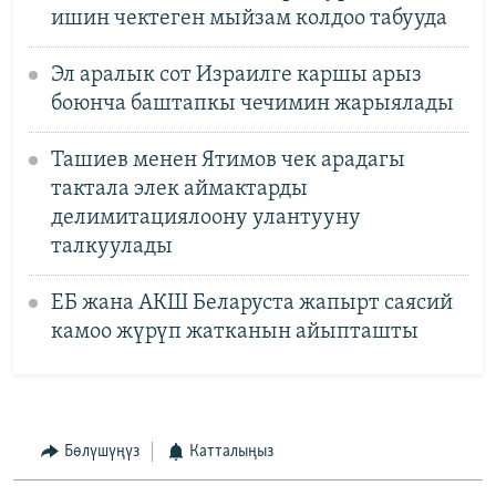
ишин чектеген мыйзам колдоо табууда
Эл аралык сот Израилге каршы арыз
боюнча баштапкы чечимин жарыялады
Ташиев менен Ятимов чек арадагы
тактала элек аймактарды
делимитациялоону улантууну
талкуулады
ЕБ жана АКШ Беларуста жапырт саясий
камоо жүрүп жатканын айыпташты
Бөлүшүңүз
Катталыңыз