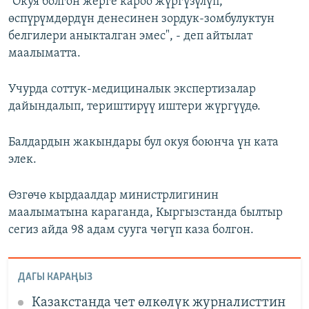
"Окуя болгон жерге кароо жүргүзүлүп,
өспүрүмдөрдүн денесинен зордук-зомбулуктун
белгилери аныкталган эмес", - деп айтылат
маалыматта.
Учурда соттук-медициналык экспертизалар
дайындалып, териштирүү иштери жүргүүдө.
Балдардын жакындары бул окуя боюнча үн ката
элек.
Өзгөчө кырдаалдар министрлигинин
маалыматына караганда, Кыргызстанда былтыр
сегиз айда 98 адам сууга чөгүп каза болгон.
ДАГЫ КАРАҢЫЗ
Казакстанда чет өлкөлүк журналисттин