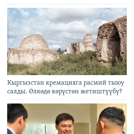
Кыргызстан кремацияга расмий тыюу
салды. Өлкөдө көрүстөн жетиштүүбү?