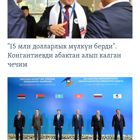
"15 млн долларлык мүлкүн берди".
Конгантиевди абактан алып калган
чечим