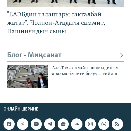
"ЕАЭБдин талаптары сакталбай
жатат". Чолпон-Атадагы саммит,
Пашиняндын сыны
Блог - Миңсанат
Ала-Тоо – онлайн таалимдин эл
аралык бешиги болууга тийиш
ОНЛАЙН ШЕРИНЕ