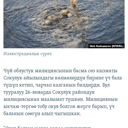
ОНЛАЙН ШЕРИНЕ
ЭЖЕ-СИҢДИЛЕР
АЗАТТЫК+
ЫҢГАЙСЫЗ СУРООЛОР
ЭЕ/АРнун бардык сайттары
Иллюстрациялык сүрөт.
Чүй облустук милициясынын басма сөз кызматы
Сокулук айылындагы көлмөлөрдүн бирине үч бала
түшүп кетип, чарчап калганын билдирди. Бул
тууралуу 26-январда Сокулук райондук
милициясынан маалымат түшкөн. Милициянын
ыкчам-тергөө тобу окуя болгон жерге барып, үч
баланын сөөгүн алып чыгышкан.