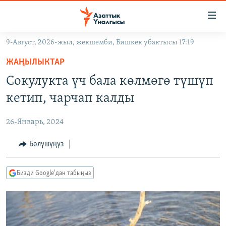
Линктер
Мазмунга
өтүңүз
9-Август, 2026-жыл, жекшемби, Бишкек убактысы 17:19
Навигацияга
ЖАҢЫЛЫКТАР
өтүңүз
ЖАҢЫЛЫКТАР
КЫРГЫЗСТАН
Издөөгө
Сокулукта үч бала көлмөгө түшүп
салыңыз
ДҮЙНӨ
КЫРГЫЗСТАН
кетип, чарчап калды
УКРАИНА
САЯСАТ
ДҮЙНӨ
26-Январь, 2024
АТАЙЫН ИЛИКТӨӨ
ЭКОНОМИКА
БОРБОР АЗИЯ
ТВ ПРОГРАММАЛАР
Бөлүшүңүз
МАДАНИЯТ
ПОДКАСТ
БҮГҮН АЗАТТЫКТА
Бизди Google'дан табыңыз
ӨЗГӨЧӨ ПИКИР
ЭКСПЕРТТЕР ТАЛДАЙТ
БИЗ ЖАНА ДҮЙНӨ
Русский
ДАНИСТЕ