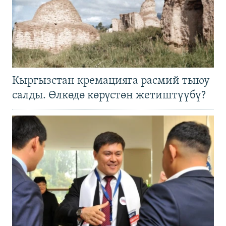
Кыргызстан кремацияга расмий тыюу
салды. Өлкөдө көрүстөн жетиштүүбү?