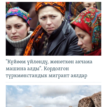
"Күйөөм үйлөндү, жөнөткөн акчама
машина алды". Кордолгон
түркмөнстандык мигрант аялдар