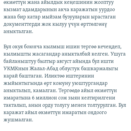
өкмөттүн жана айылдык кеңешинин жооптуу
кызмат адамдарынын акча каражатын уурдоо
жана бир катар мыйзам бузууларын ырастаган
документтерди жок кылуу үчүн өрттөлгөнү
аныкталган.
Бул окуя боюнча кылмыш ишин тергөө кечеңдеп,
кылмышты жасагандар аныкталбай келген. Ушуга
байланыштуу былтыр август айында бул ишти
УКМКнын Жалал-Абад облустук башкармалыгы
карай баштаган. Иликтөө иштеринин
жыйынтыгында өрт коюуну уюштургандар
аныкталып, камалган. Тергөөдө айыл өкмөттүн
имаратына 6 миллион сом зыян келтирилгени
такталып, анын орду толугу менен толтурулган. Бул
каражат айыл өкмөттүн имаратын оңдоого
жушмалган.