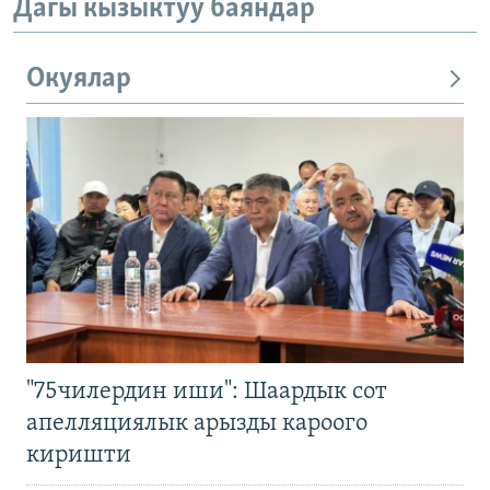
Дагы кызыктуу баяндар
Окуялар
"75чилердин иши": Шаардык сот
апелляциялык арызды кароого
киришти