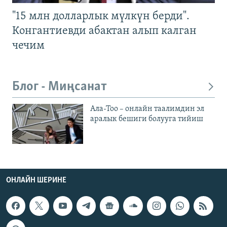
"15 млн долларлык мүлкүн берди".
Конгантиевди абактан алып калган
чечим
Блог - Миңсанат
Ала-Тоо – онлайн таалимдин эл
аралык бешиги болууга тийиш
ОНЛАЙН ШЕРИНЕ