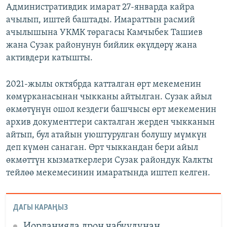
Административдик имарат 27-январда кайра
ачылып, иштей баштады. Имараттын расмий
ачылышына УКМК төрагасы Камчыбек Ташиев
жана Сузак районунун бийлик өкүлдөрү жана
активдери катышты.
2021-жылы октябрда катталган өрт мекеменин
көмүрканасынан чыкканы айтылган. Сузак айыл
өкмөтүнүн ошол кездеги башчысы өрт мекеменин
архив документтери сакталган жерден чыкканын
айтып, бул атайын уюштурулган болушу мүмкүн
деп күмөн санаган. Өрт чыккандан бери айыл
өкмөттүн кызматкерлери Сузак райондук Калкты
тейлөө мекемесинин имаратында иштеп келген.
ДАГЫ КАРАҢЫЗ
Иорданияда дрон чабуулунан