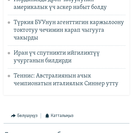
америкалык үч аскер набыт болду
Түркия БУУнун агенттигин каржылоону
токтотуу чечимин карап чыгууга
чакырды
Иран үч спутникти ийгиликтүү
учурганын билдирди
Теннис: Австралиянын ачык
чемпионатын италиялык Синнер утту
Бөлүшүңүз
Катталыңыз