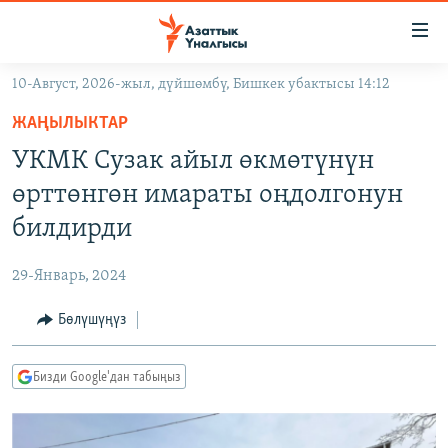
Линктер
Мазмунга
өтүңүз
10-Август, 2026-жыл, дүйшөмбү, Бишкек убактысы 14:12
Навигацияга
ЖАҢЫЛЫКТАР
өтүңүз
ЖАҢЫЛЫКТАР
КЫРГЫЗСТАН
Издөөгө
УКМК Сузак айыл өкмөтүнүн
салыңыз
ДҮЙНӨ
КЫРГЫЗСТАН
өрттөнгөн имараты оңдолгонун
УКРАИНА
САЯСАТ
ДҮЙНӨ
билдирди
АТАЙЫН ИЛИКТӨӨ
ЭКОНОМИКА
БОРБОР АЗИЯ
29-Январь, 2024
ТВ ПРОГРАММАЛАР
МАДАНИЯТ
Бөлүшүңүз
ПОДКАСТ
БҮГҮН АЗАТТЫКТА
ӨЗГӨЧӨ ПИКИР
ЭКСПЕРТТЕР ТАЛДАЙТ
Бизди Google'дан табыңыз
БИЗ ЖАНА ДҮЙНӨ
Русский
ДАНИСТЕ