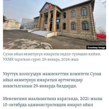
ОНЛАЙН ШЕРИНЕ
ЭЖЕ-СИҢДИЛЕР
АЗАТТЫК+
ЫҢГАЙСЫЗ СУРООЛОР
ЭЕ/АРнун бардык сайттары
Сузак айыл өкмөтүнүн имараты оңдоп-түзөөдөн кийин.
УКМК тараткан сүрөт. 29-январь, 2024-жыл
Улуттук коопсуздук мамлекеттик комитети Сузак
айыл өкмөтүнүн имаратын өрттөгөндөр
аныкталганын 29-январда билдирди.
Мекеменин маалыматына караганда, 2021-жылы
10-октябрда административдик имарат айыл