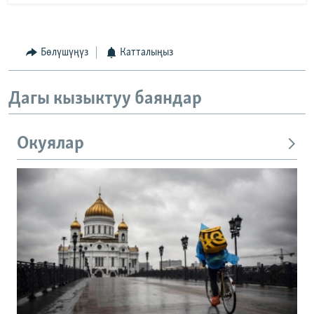
Бөлүшүңүз
Катталыңыз
Дагы кызыктуу баяндар
Окуялар