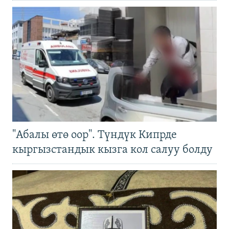
"Абалы өтө оор". Түндүк Кипрде
кыргызстандык кызга кол салуу болду