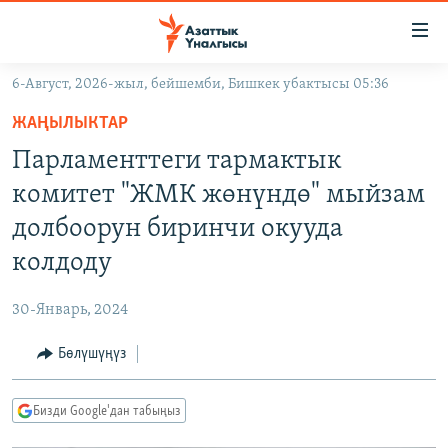
Линктер
Мазмунга
өтүңүз
6-Август, 2026-жыл, бейшемби, Бишкек убактысы 05:36
Навигацияга
ЖАҢЫЛЫКТАР
өтүңүз
ЖАҢЫЛЫКТАР
КЫРГЫЗСТАН
Издөөгө
Парламенттеги тармактык
салыңыз
ДҮЙНӨ
КЫРГЫЗСТАН
комитет "ЖМК жөнүндө" мыйзам
УКРАИНА
САЯСАТ
ДҮЙНӨ
долбоорун биринчи окууда
АТАЙЫН ИЛИКТӨӨ
ЭКОНОМИКА
БОРБОР АЗИЯ
колдоду
ТВ ПРОГРАММАЛАР
МАДАНИЯТ
30-Январь, 2024
ПОДКАСТ
БҮГҮН АЗАТТЫКТА
Бөлүшүңүз
ӨЗГӨЧӨ ПИКИР
ЭКСПЕРТТЕР ТАЛДАЙТ
БИЗ ЖАНА ДҮЙНӨ
Русский
Бизди Google'дан табыңыз
ДАНИСТЕ