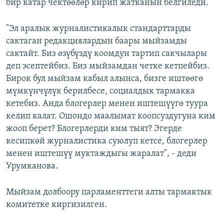
бир катар чектөөлөр кирип жатканын белгиледи.
"Эл аралык журналистикалык стандарттарды
сактаган редакциялардын баары мыйзамды
сактайт. Биз өзүбүздү коомдун тартип сакчылары
деп эсептейбиз. Биз мыйзамдан четке кетпейбиз.
Бирок бул мыйзам кабыл алынса, бизге иштөөгө
мүмкүнчүлүк берилбесе, социалдык тармакка
кетебиз. Анда блогерлер менен иштешүүгө туура
келип калат. Ошондо маалымат коопсуздугуна ким
жооп берет? Блогерлерди ким тыят? Эгерде
кесипкөй журналистика суюлуп кетсе, блогерлер
менен иштешүү муктаждыгы жаралат", - деди
Урумканова.
Мыйзам долбоору парламенттеги алты тармактык
комитетке киргизилген.