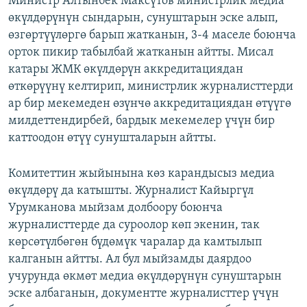
Министр Алтынбек Максүтов министрлик медиа
өкүлдөрүнүн сындарын, сунуштарын эске алып,
өзгөртүүлөргө барып жатканын, 3-4 маселе боюнча
орток пикир табылбай жатканын айтты. Мисал
катары ЖМК өкүлдөрүн аккредитациядан
өткөрүүнү келтирип, министрлик журналисттерди
ар бир мекемеден өзүнчө аккредитациядан өтүүгө
милдеттендирбей, бардык мекемелер үчүн бир
каттоодон өтүү сунушталарын айтты.
Комитеттин жыйынына көз карандысыз медиа
өкүлдөрү да катышты. Журналист Кайыргүл
Урумканова мыйзам долбоору боюнча
журналисттерде да суроолор көп экенин, так
көрсөтүлбөгөн бүдөмүк чаралар да камтылып
калганын айтты. Ал бул мыйзамды даярдоо
учурунда өкмөт медиа өкүлдөрүнүн сунуштарын
эске албаганын, документте журналисттер үчүн