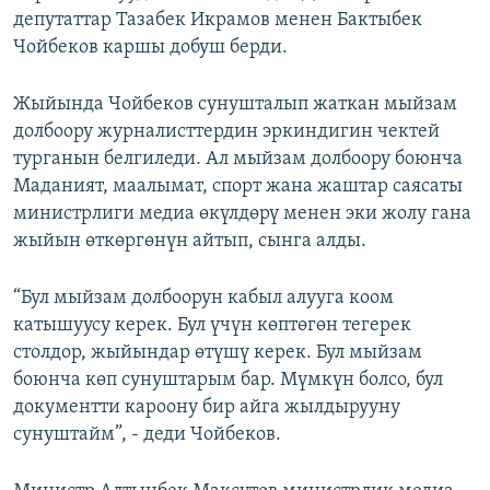
депутаттар Тазабек Икрамов менен Бактыбек
Чойбеков каршы добуш берди.
Жыйында Чойбеков сунушталып жаткан мыйзам
долбоору журналисттердин эркиндигин чектей
турганын белгиледи. Ал мыйзам долбоору боюнча
Маданият, маалымат, спорт жана жаштар саясаты
министрлиги медиа өкүлдөрү менен эки жолу гана
жыйын өткөргөнүн айтып, сынга алды.
“Бул мыйзам долбоорун кабыл алууга коом
катышуусу керек. Бул үчүн көптөгөн тегерек
столдор, жыйындар өтүшү керек. Бул мыйзам
боюнча көп сунуштарым бар. Мүмкүн болсо, бул
документти кароону бир айга жылдырууну
сунуштайм”, - деди Чойбеков.