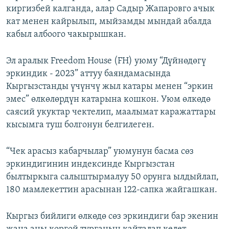
киргизбей калганда, алар Садыр Жапаровго ачык
кат менен кайрылып, мыйзамды мындай абалда
кабыл албоого чакырышкан.
Эл аралык Freedom House (FH) уюму “Дүйнөдөгү
эркиндик - 2023” аттуу баяндамасында
Кыргызстанды үчүнчү жыл катары менен “эркин
эмес” өлкөлөрдүн катарына кошкон. Уюм өлкөдө
саясий укуктар чектелип, маалымат каражаттары
кысымга туш болгонун белгилеген.
“Чек арасыз кабарчылар” уюмунун басма сөз
эркиндигинин индексинде Кыргызстан
былтыркыга салыштырмалуу 50 орунга ылдыйлап,
180 мамлекеттин арасынан 122-сапка жайгашкан.
Кыргыз бийлиги өлкөдө сөз эркиндиги бар экенин