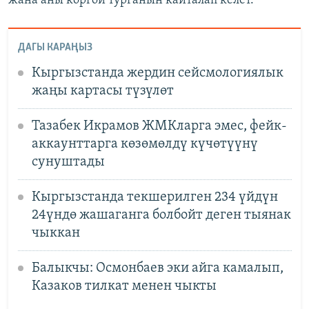
жана аны коргой турганын кайталап келет.
ДАГЫ КАРАҢЫЗ
Кыргызстанда жердин сейсмологиялык
жаңы картасы түзүлөт
Тазабек Икрамов ЖМКларга эмес, фейк-
аккаунттарга көзөмөлдү күчөтүүнү
сунуштады
Кыргызстанда текшерилген 234 үйдүн
24үндө жашаганга болбойт деген тыянак
чыккан
Балыкчы: Осмонбаев эки айга камалып,
Казаков тилкат менен чыкты