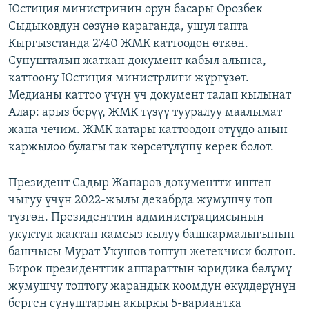
Юстиция министринин орун басары Орозбек
Сыдыковдун сөзүнө караганда, ушул тапта
Кыргызстанда 2740 ЖМК каттоодон өткөн.
Сунушталып жаткан документ кабыл алынса,
каттоону Юстиция министрлиги жүргүзөт.
Медианы каттоо үчүн үч документ талап кылынат
Алар: арыз берүү, ЖМК түзүү тууралуу маалымат
жана чечим. ЖМК катары каттоодон өтүүдө анын
каржылоо булагы так көрсөтүлүшү керек болот.
Президент Садыр Жапаров документти иштеп
чыгуу үчүн 2022-жылы декабрда жумушчу топ
түзгөн. Президенттин администрациясынын
укуктук жактан камсыз кылуу башкармалыгынын
башчысы Мурат Укушов топтун жетекчиси болгон.
Бирок президенттик аппараттын юридика бөлүмү
жумушчу топтогу жарандык коомдун өкүлдөрүнүн
берген сунуштарын акыркы 5-вариантка