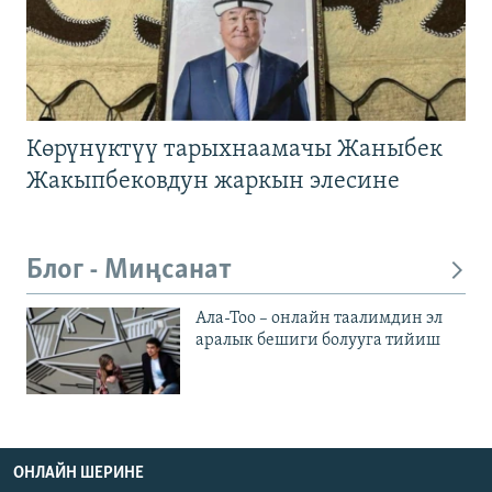
Көрүнүктүү тарыхнаамачы Жаныбек
Жакыпбековдун жаркын элесине
Блог - Миңсанат
Ала-Тоо – онлайн таалимдин эл
аралык бешиги болууга тийиш
ОНЛАЙН ШЕРИНЕ