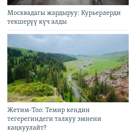
Москвадагы жардыруу: Курьерлерди
текшерүү күч алды
Жетим-Тоо: Темир кендин
тегерегиндеги талкуу эмнени
каңкуулайт?