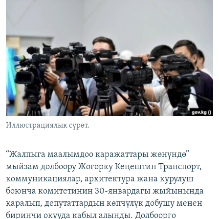
ОНЛАЙН ШЕРИНЕ
ЭЖЕ-СИҢДИЛЕР
АЗАТТЫК+
ЫҢГАЙСЫЗ СУРООЛОР
ЭЕ/АРнун бардык сайттары
Иллюстрациялык сүрөт.
“Жалпыга маалымдоо каражаттары жөнүндө”
мыйзам долбоору Жогорку Кеңештин Транспорт,
коммуникациялар, архитектура жана курулуш
боюнча комитетинин 30-январдагы жыйынында
каралып, депутаттардын көпчүлүк добушу менен
биринчи окууда кабыл алынды. Долбоорго