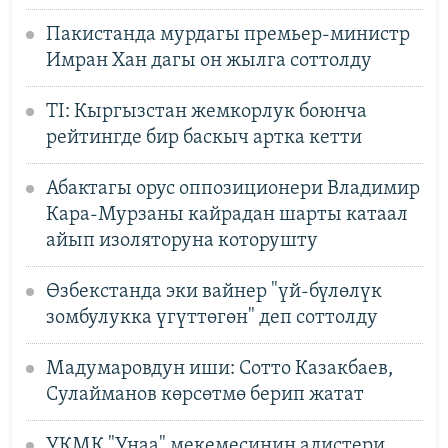
Пакистанда мурдагы премьер-министр
Имран Хан дагы он жылга соттолду
TI: Кыргызстан жемкорлук боюнча
рейтингде бир баскыч артка кетти
Абактагы орус оппозиционери Владимир
Кара-Мурзаны кайрадан шарты катаал
айып изоляторуна которушту
Өзбекстанда эки вайнер "үй-бүлөлүк
зомбулукка үгүттөгөн" деп соттолду
Мадумаровдун иши: Сотто Казакбаев,
Сулайманов көрсөтмө берип жатат
УКМК "Унаа" мекемесинин адистери