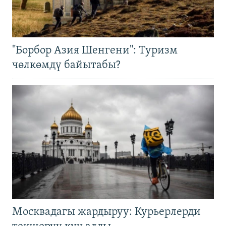
"Борбор Азия Шенгени": Туризм
чөлкөмдү байытабы?
Москвадагы жардыруу: Курьерлерди