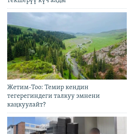
текшерүү күч алды
Жетим-Тоо: Темир кендин
тегерегиндеги талкуу эмнени
каңкуулайт?