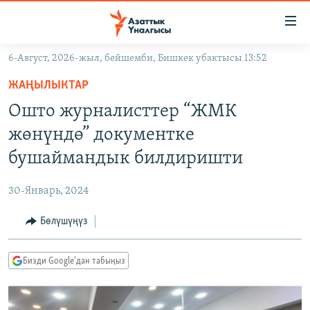
Линктер
Мазмунга
өтүңүз
6-Август, 2026-жыл, бейшемби, Бишкек убактысы 13:52
Навигацияга
ЖАҢЫЛЫКТАР
өтүңүз
ЖАҢЫЛЫКТАР
КЫРГЫЗСТАН
Издөөгө
Ошто журналисттер “ЖМК
салыңыз
ДҮЙНӨ
КЫРГЫЗСТАН
жөнүндө” документке
УКРАИНА
САЯСАТ
ДҮЙНӨ
бушаймандык билдиришти
АТАЙЫН ИЛИКТӨӨ
ЭКОНОМИКА
БОРБОР АЗИЯ
30-Январь, 2024
ТВ ПРОГРАММАЛАР
МАДАНИЯТ
Бөлүшүңүз
ПОДКАСТ
БҮГҮН АЗАТТЫКТА
ӨЗГӨЧӨ ПИКИР
ЭКСПЕРТТЕР ТАЛДАЙТ
Бизди Google'дан табыңыз
БИЗ ЖАНА ДҮЙНӨ
Русский
ДАНИСТЕ