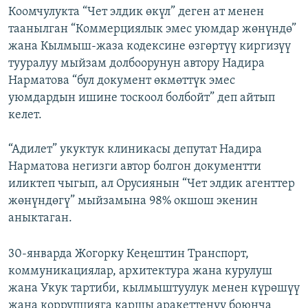
Коомчулукта “Чет элдик өкүл” деген ат менен
таанылган “Коммерциялык эмес уюмдар жөнүндө”
жана Кылмыш-жаза кодексине өзгөртүү киргизүү
тууралуу мыйзам долбоорунун автору Надира
Нарматова “бул документ өкмөттүк эмес
уюмдардын ишине тоскоол болбойт” деп айтып
келет.
“Адилет” укуктук клиникасы депутат Надира
Нарматова негизги автор болгон документти
иликтеп чыгып, ал Орусиянын “Чет элдик агенттер
жөнүндөгү” мыйзамына 98% окшош экенин
аныктаган.
30-январда Жогорку Кеңештин Транспорт,
коммуникациялар, архитектура жана курулуш
жана Укук тартиби, кылмыштуулук менен күрөшүү
жана коррупцияга каршы аракеттенүү боюнча