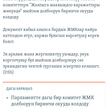
комитеттери “Жалпыга маалымдоо каражаттары
жөнүндө” мыйзам долбоорун биринчи окууда
колдоду.
Документ кабыл алынса бардык ЖМКлар кайра
каттоодон өтүп, каржы булагын көрсөтүшү керек
болот.
Эл аралык жана жергиликтүү уюмдар, укук
коргоочулар бул мыйзам долбоорлору сөз
эркиндигин чектей турганын эскертип келишет.
(DSh)
ДАГЫ КАРАҢЫЗ
Парламентте дагы бир комитет ЖМК
долбоорун биринчи окууда колдоду