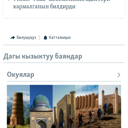
кармалганын билдирди
Бөлүшүңүз
Катталыңыз
Дагы кызыктуу баяндар
Окуялар