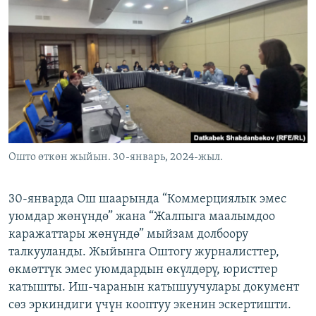
ОНЛАЙН ШЕРИНЕ
ЭЖЕ-СИҢДИЛЕР
АЗАТТЫК+
ЫҢГАЙСЫЗ СУРООЛОР
ЭЕ/АРнун бардык сайттары
Ошто өткөн жыйын. 30-январь, 2024-жыл.
30-январда Ош шаарында “Коммерциялык эмес
уюмдар жөнүндө” жана “Жалпыга маалымдоо
каражаттары жөнүндө” мыйзам долбоору
талкууланды. Жыйынга Оштогу журналисттер,
өкмөттүк эмес уюмдардын өкүлдөрү, юристтер
катышты. Иш-чаранын катышуучулары документ
сөз эркиндиги үчүн кооптуу экенин эскертишти.