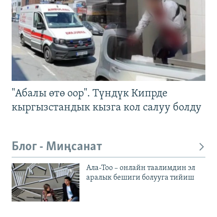
"Абалы өтө оор". Түндүк Кипрде
кыргызстандык кызга кол салуу болду
Блог - Миңсанат
Ала-Тоо – онлайн таалимдин эл
аралык бешиги болууга тийиш