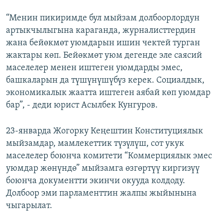
“Менин пикиримде бул мыйзам долбоорлордун
артыкчылыгына караганда, журналисттердин
жана бейөкмөт уюмдарын ишин чектей турган
жактары көп. Бейөкмөт уюм дегенде эле саясий
маселелер менен иштеген уюмдарды эмес,
башкаларын да түшүнүшүбүз керек. Социалдык,
экономикалык жаатта иштеген аябай көп уюмдар
бар”, - деди юрист Асылбек Кунгуров.
23-январда Жогорку Кеңештин Конституциялык
мыйзамдар, мамлекеттик түзүлүш, сот укук
маселелер боюнча комитети “Коммерциялык эмес
уюмдар жөнүндө” мыйзамга өзгөртүү киргизүү
боюнча документти экинчи окууда колдоду.
Долбоор эми парламенттин жалпы жыйынына
чыгарылат.