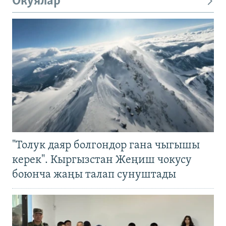
Окуялар
"Толук даяр болгондор гана чыгышы
керек". Кыргызстан Жеңиш чокусу
боюнча жаңы талап сунуштады