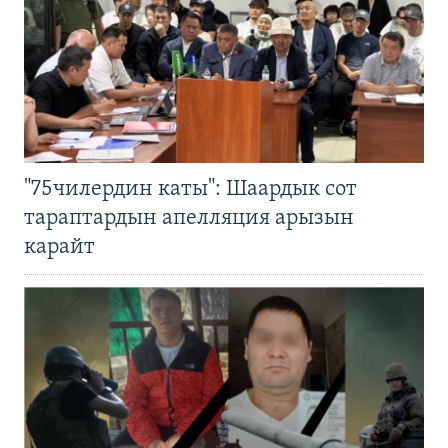
"75чилердин каты": Шаардык сот
тараптардын апелляция арызын
карайт