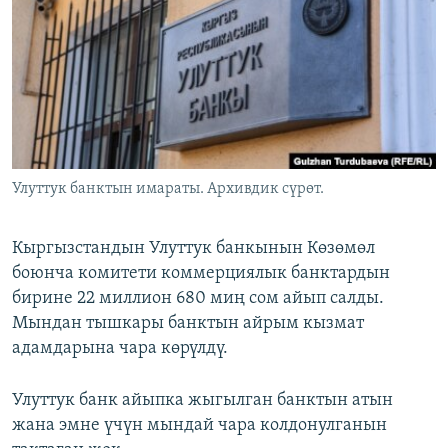
ОНЛАЙН ШЕРИНЕ
ЭЖЕ-СИҢДИЛЕР
АЗАТТЫК+
ЫҢГАЙСЫЗ СУРООЛОР
ЭЕ/АРнун бардык сайттары
Улуттук банктын имараты. Архивдик сүрөт.
Кыргызстандын Улуттук банкынын Көзөмөл
боюнча комитети коммерциялык банктардын
бирине 22 миллион 680 миң сом айып салды.
Мындан тышкары банктын айрым кызмат
адамдарына чара көрүлдү.
Улуттук банк айыпка жыгылган банктын атын
жана эмне үчүн мындай чара колдонулганын