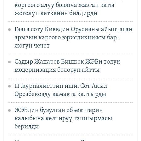
коргоого алуу боюнча жазган каты
жоголуп кеткенин билдирди
Гаага соту Киевдин Орусияны айыптаган
арызын кароого юрисдикциясы бар-
жогун чечет
Садыр Жапаров Бишкек ЖЭБи толук
модернизация болорун айтты
11 журналисттин иши: Сот Акыл
Орозбековду камакта калтырды
ЖЭБдин бузулган объекттерин
калыбына келтирүү тапшырмасы
берилди