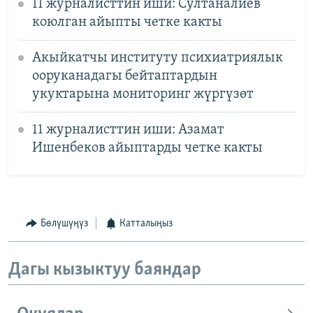
11 журналисттин иши: Султаналиев
коюлган айыпты четке какты
Акыйкатчы институту психиатриялык
ооруканадагы бейтаптардын
укуктарына мониторинг жүргүзөт
11 журналисттин иши: Азамат
Ишенбеков айыптарды четке какты
Бөлүшүңүз
Катталыңыз
Дагы кызыктуу баяндар