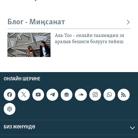
Блог - Миңсанат
Ала-Тоо – онлайн таалимдин эл
аралык бешиги болууга тийиш
ОНЛАЙН ШЕРИНЕ
БИЗ ЖӨНҮНДӨ