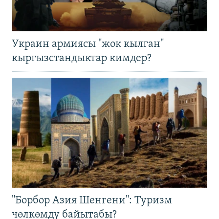
Украин армиясы "жок кылган"
кыргызстандыктар кимдер?
"Борбор Азия Шенгени": Туризм
чөлкөмдү байытабы?