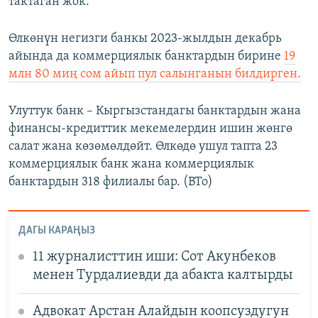
тактаган жок.
Өлкөнүн негизги банкы 2023-жылдын декабрь
айында да коммерциялык банктардын бирине
19
млн 80 миң сом айып пул салынганын билдирген.
Улуттук банк – Кыргызстандагы банктардын жана
финансы-кредиттик мекемелердин ишин жөнгө
салат жана көзөмөлдөйт. Өлкөдө ушул тапта 23
коммерциялык банк жана коммерциялык
банктардын 318 филиалы бар. (BTo)
ДАГЫ КАРАҢЫЗ
11 журналисттин иши: Сот Акунбеков
менен Турдалиевди да абакта калтырды
Адвокат Арстан Алайдын коопсуздугун