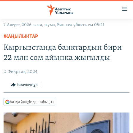
Линктер
Мазмунга
өтүңүз
7-Август, 2026-жыл, жума, Бишкек убактысы 05:41
Навигацияга
ЖАҢЫЛЫКТАР
өтүңүз
ЖАҢЫЛЫКТАР
КЫРГЫЗСТАН
Издөөгө
Кыргызстанда банктардын бири
салыңыз
ДҮЙНӨ
КЫРГЫЗСТАН
22 млн сом айыпка жыгылды
УКРАИНА
САЯСАТ
ДҮЙНӨ
2-Февраль, 2024
АТАЙЫН ИЛИКТӨӨ
ЭКОНОМИКА
БОРБОР АЗИЯ
ТВ ПРОГРАММАЛАР
Бөлүшүңүз
МАДАНИЯТ
ПОДКАСТ
БҮГҮН АЗАТТЫКТА
Бизди Google'дан табыңыз
ӨЗГӨЧӨ ПИКИР
ЭКСПЕРТТЕР ТАЛДАЙТ
БИЗ ЖАНА ДҮЙНӨ
Русский
ДАНИСТЕ