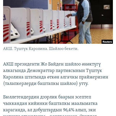
ОНЛАЙН ШЕРИНЕ
ЭЖЕ-СИҢДИЛЕР
АЗАТТЫК+
ЫҢГАЙСЫЗ СУРООЛОР
ЭЕ/АРнун бардык сайттары
АКШ. Түштүк Каролина. Шайлоо бекети.
АКШ президенти Жо Байден шайлоо өнөктүгү
алкагында Демократтар партиясынын Түштүк
Каролина штатында өткөн алгачкы праймеризин
(талапкерлерди баштапкы шайлоо) утту.
Бюллетендердин дээрлик баарын эсептеп
чыккандан кийинки баштапкы маалыматка
караганда, ал добуштардын 96,4% алып, эки