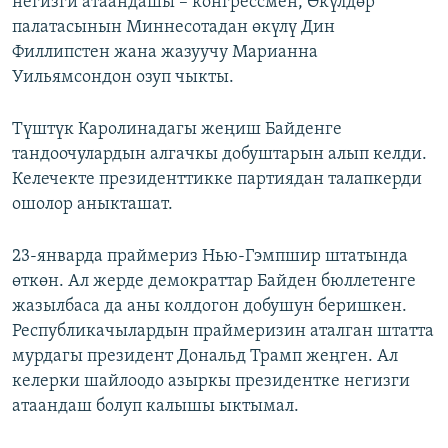
негизги атаандашы – конгрессмен, Өкүлдөр
палатасынын Миннесотадан өкүлү Дин
Филлипстен жана жазуучу Марианна
Уильямсондон озуп чыкты.
Түштүк Каролинадагы жеңиш Байденге
тандоочулардын алгачкы добуштарын алып келди.
Келечекте президенттикке партиядан талапкерди
ошолор аныкташат.
23-январда праймериз Нью-Гэмпшир штатында
өткөн. Ал жерде демократтар Байден бюллетенге
жазылбаса да аны колдогон добушун беришкен.
Республикачылардын праймеризин аталган штатта
мурдагы президент Дональд Трамп жеңген. Ал
келерки шайлоодо азыркы президентке негизги
атаандаш болуп калышы ыктымал.