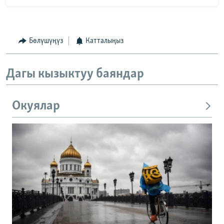
Бөлүшүңүз
Катталыңыз
Дагы кызыктуу баяндар
Окуялар