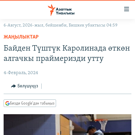
Линктер
Мазмунга
өтүңүз
6-Август, 2026-жыл, бейшемби, Бишкек убактысы 04:59
Навигацияга
ЖАҢЫЛЫКТАР
өтүңүз
ЖАҢЫЛЫКТАР
КЫРГЫЗСТАН
Издөөгө
Байден Түштүк Каролинада өткөн
салыңыз
ДҮЙНӨ
КЫРГЫЗСТАН
алгачкы праймеризди утту
УКРАИНА
САЯСАТ
ДҮЙНӨ
4-Февраль, 2024
АТАЙЫН ИЛИКТӨӨ
ЭКОНОМИКА
БОРБОР АЗИЯ
ТВ ПРОГРАММАЛАР
Бөлүшүңүз
МАДАНИЯТ
ПОДКАСТ
БҮГҮН АЗАТТЫКТА
Бизди Google'дан табыңыз
ӨЗГӨЧӨ ПИКИР
ЭКСПЕРТТЕР ТАЛДАЙТ
БИЗ ЖАНА ДҮЙНӨ
Русский
ДАНИСТЕ