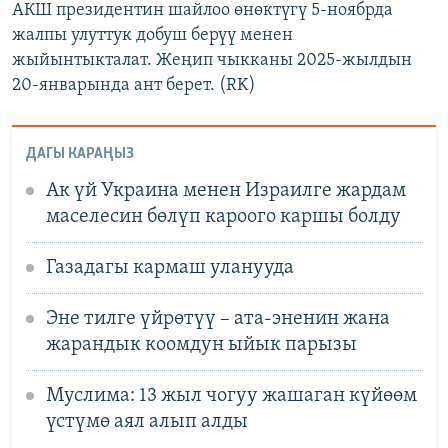
АКШ президентин шайлоо өнөктүгү 5-ноябрда
жалпы улуттук добуш берүү менен
жыйынтыкталат. Жеңип чыкканы 2025-жылдын
20-январында ант берет. (RK)
ДАГЫ КАРАҢЫЗ
Ак үй Украина менен Израилге жардам
маселесин бөлүп кароого каршы болду
Газадагы кармаш уланууда
Эне тилге үйрөтүү – ата-эненин жана
жарандык коомдун ыйык парызы
Муслима: 13 жыл чогуу жашаган күйөөм
үстүмө аял алып алды