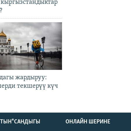
 кыргызстандыктар
?
дагы жардыруу:
лерди текшерүү күч
КТЫН" САНДЫГЫ
ОНЛАЙН ШЕРИНЕ