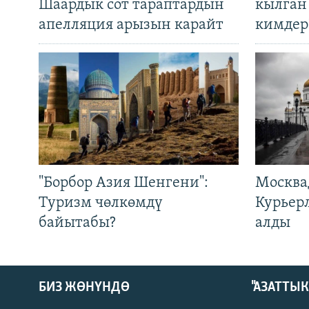
Шаардык сот тараптардын
кылган
апелляция арызын карайт
кимдер
"Борбор Азия Шенгени":
Москва
Туризм чөлкөмдү
Курьер
байытабы?
алды
БИЗ ЖӨНҮНДӨ
"АЗАТТЫ