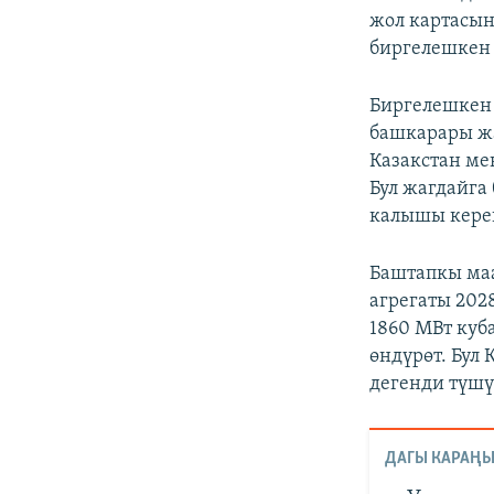
жол картасы
биргелешкен 
Биргелешкен 
башкарары жа
Казакстан ме
Бул жагдайга
калышы керек
Баштапкы маа
агрегаты 202
1860 МВт куба
өндүрөт. Бул
дегенди түшү
ДАГЫ КАРАҢЫ