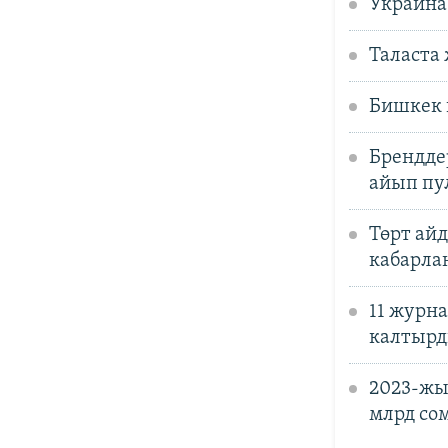
Украина
Таласта
Бишкек 
Брендде
айып пу
Төрт ай
кабарла
11 журн
калтыр
2023-жы
млрд со