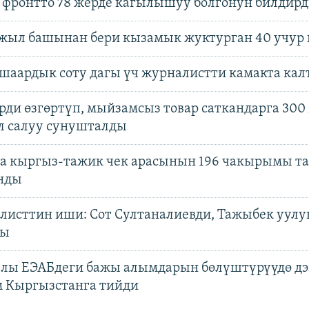
 фронтто 78 жерде кагылышуу болгонун билдир
 жыл башынан бери кызамык жуктурган 40 учур
шаардык соту дагы үч журналистти камакта ка
рди өзгөртүп, мыйзамсыз товар саткандарга 300
л салуу сунушталды
да кыргыз-тажик чек арасынын 196 чакырымы т
нды
алисттин иши: Сот Султаналиевди, Тажыбек уулу
ды
лы ЕЭАБдеги бажы алымдарын бөлүштүрүүдө дэ
м Кыргызстанга тийди