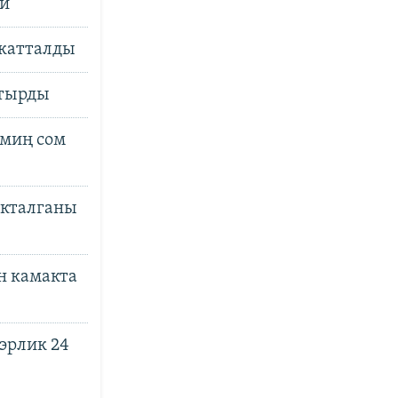
ди
 катталды
лтырды
 миң сом
акталганы
н камакта
эрлик 24