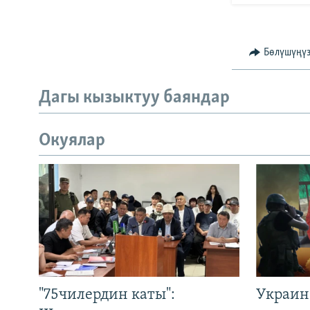
Бөлүшүңү
Дагы кызыктуу баяндар
Окуялар
"75чилердин каты":
Украин