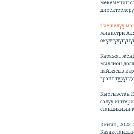
мекеменин са
директорлору
Тиешелүү мак
министри Алм
өкүлчүлүгүнү
Каражат жеңи
миллион долл
пайызсыз кар
грант түрүндө
Кыргызстан К
салуу иштери
станциянын 
Кийин, 2023
Казакстандын