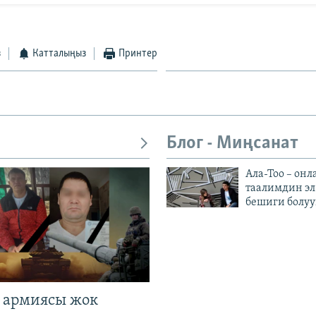
з
Катталыңыз
Принтер
Блог - Миңсанат
Ала-Тоо – онл
таалимдин эл
бешиги болуу
 армиясы жок