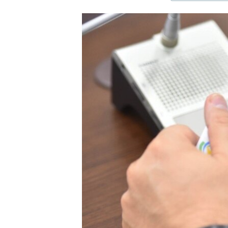
ЭЖЕ-СИҢДИЛЕР
АЗАТТЫК+
ЫҢГАЙСЫЗ СУРООЛОР