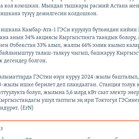
на кол коюшкан. Мындан тышкары расмий Астана ме
ишкана түзүү демилгесин колдошкон.
ишкана Камбар-Ата-1 ГЭСи курулуп бүткөндөн кийин
на анын 34% акциясы Кыргызстанга таандык болору, 
нен Өзбекстан 33% алып, жалпы 66% ээлик кылып кала
 байланыштуу талаш-талкуу чыгып, башкаруу Кыргызс
 дегендер болгон.
лыматтарда ГЭСтин өзүн куруу 2024-жылы башталып
8-жылы ишке берилет деп пландалган. Станция толук к
ттуулукта болуп, жылына 5,6 млрд кВт саат электр эн
 Кыргызстандагы ушул таптагы эң ири Токтогул ГЭСине
ндүрөт. (ErN)
З