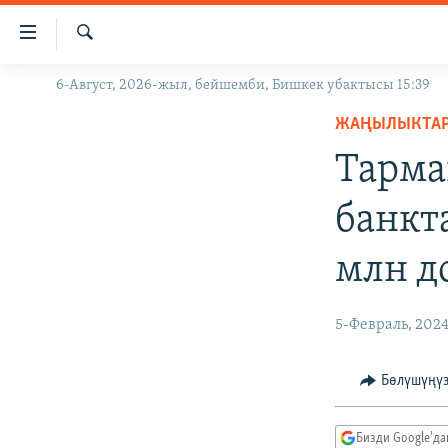
Линктер
Мазмунга
өтүңүз
Издөө
6-Август, 2026-жыл, бейшемби, Бишкек убактысы 15:39
ЖАҢЫЛЫКТАР
Навигацияга
өтүңүз
ЖАҢЫЛЫКТА
КЫРГЫЗСТАН
Издөөгө
Тарма
ДҮЙНӨ
КЫРГЫЗСТАН
салыңыз
УКРАИНА
САЯСАТ
ДҮЙНӨ
банкт
АТАЙЫН ИЛИКТӨӨ
ЭКОНОМИКА
БОРБОР АЗИЯ
млн д
ТВ ПРОГРАММАЛАР
МАДАНИЯТ
ПОДКАСТ
БҮГҮН АЗАТТЫКТА
5-Февраль, 202
ӨЗГӨЧӨ ПИКИР
ЭКСПЕРТТЕР ТАЛДАЙТ
БИЗ ЖАНА ДҮЙНӨ
Бөлүшүңү
ДАНИСТЕ
Бизди Google'д