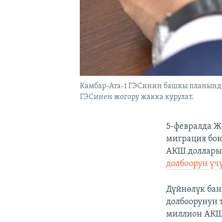
Камбар-Ата-1 ГЭСинин башкы планында
ГЭСинен жогору жакка курулат.
5-февралда Ж
миграция бою
АКШ доллары
долбоорун үчү
Дүйнөлүк бан
долбоорунун 
миллион АКШ