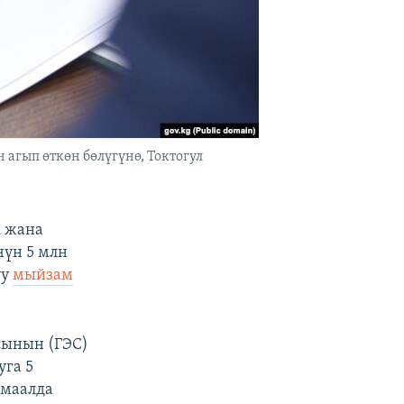
агып өткөн бөлүгүнө, Токтогул
к жана
чүн 5 млн
уу
мыйзам
сынын (ГЭС)
га 5
маалда