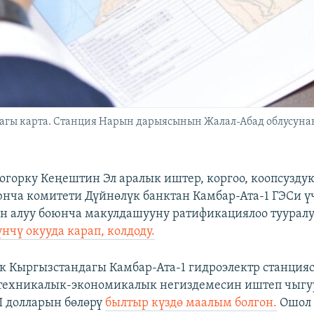
гы карта. Станция Нарын дарыясынын Жалал-Абад облусунан 
огорку Кеңештин Эл аралык иштер, коргоо, коопсузду
нча комитети Дүйнөлүк банктан Камбар-Ата-1 ГЭСи ү
н алуу боюнча макулдашууну ратификациялоо туурал
нчү окууда карап, колдоду.
к Кыргызстандагы Камбар-Ата-1 гидроэлектр станция
техникалык-экономикалык негиздемесин иштеп чыгуу
 долларын бөлөрү
былтыр күздө маалым болгон.
Ошол 