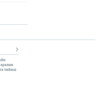
айн
 аралык
га тийиш