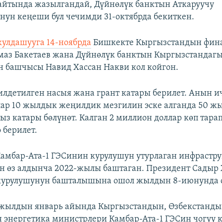
йтында жазылгандай, Дүйнөлүк банктын Аткаруучу
нун кеңеши бул чечимди 31-октябрда бекиткен.
улдашууга 14-ноябрда
Бишкекте Кыргызстандын фин
аз Бакетаев жана Дүйнөлүк банктын Кыргызстандаг
н башчысы Навид Хассан Накви кол койгон.
лдетилген насыя жана грант катары берилет. Анын и
ар 10 жылдык жеңилдик мезгилин эске алганда 50 ж
ыз катары бөлүнөт. Калган 2 миллион доллар көп тара
 берилет.
амбар-Ата-1 ГЭСинин курулушун утурлаган инфрастр
н өз алдынча 2022-жылы баштаган. Президент Садыр
курулушунун башталышына ошол жылдын 8-июнунда с
-жылдын январь айында Кыргызстандын, Өзбекстанд
 энергетика министрлери Камбар-Ата-1 ГЭСин чогуу 