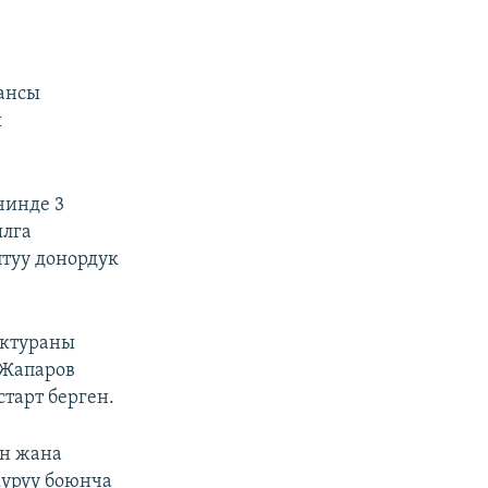
ансы
ы
чинде 3
ылга
птуу донордук
уктураны
 Жапаров
тарт берген.
ын жана
куруу боюнча