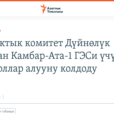
Р
ктык комитет Дүйнөлүк
ан Камбар-Ата-1 ГЭСи үч
оллар алууну колдоду
4
з
ан табыңыз