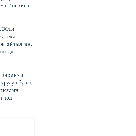
нен Ташкент
 ГЭСти
ал эми
ры айтылган.
танда
, биринчи
урулуп бүтсө,
ергиясын
н чоң