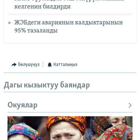
келгенин билдирди
ЖЭБдеги авариянын калдыктарынын
95% тазаланды
Бөлүшүңүз
Катталыңыз
Дагы кызыктуу баяндар
Окуялар