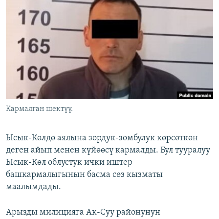
ОНЛАЙН ШЕРИНЕ
ЭЖЕ-СИҢДИЛЕР
АЗАТТЫК+
ЫҢГАЙСЫЗ СУРООЛОР
ЭЕ/АРнун бардык сайттары
Кармалган шектүү.
Ысык-Көлдө аялына зордук-зомбулук көрсөткөн
деген айып менен күйөөсү кармалды. Бул тууралуу
Ысык-Көл облустук ички иштер
башкармалыгынын басма сөз кызматы
маалымдады.
Арызды милицияга Ак-Суу районунун