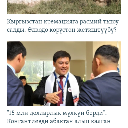
Кыргызстан кремацияга расмий тыюу
салды. Өлкөдө көрүстөн жетиштүүбү?
"15 млн долларлык мүлкүн берди".
Конгантиевди абактан алып калган