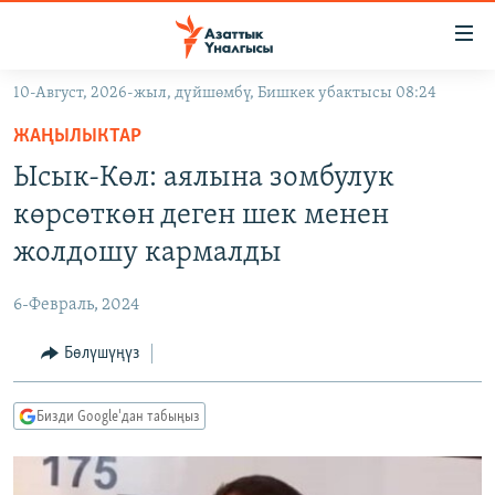
Линктер
Мазмунга
өтүңүз
10-Август, 2026-жыл, дүйшөмбү, Бишкек убактысы 08:24
Навигацияга
ЖАҢЫЛЫКТАР
өтүңүз
ЖАҢЫЛЫКТАР
КЫРГЫЗСТАН
Издөөгө
Ысык-Көл: аялына зомбулук
салыңыз
ДҮЙНӨ
КЫРГЫЗСТАН
көрсөткөн деген шек менен
УКРАИНА
САЯСАТ
ДҮЙНӨ
жолдошу кармалды
АТАЙЫН ИЛИКТӨӨ
ЭКОНОМИКА
БОРБОР АЗИЯ
6-Февраль, 2024
ТВ ПРОГРАММАЛАР
МАДАНИЯТ
Бөлүшүңүз
ПОДКАСТ
БҮГҮН АЗАТТЫКТА
ӨЗГӨЧӨ ПИКИР
ЭКСПЕРТТЕР ТАЛДАЙТ
Бизди Google'дан табыңыз
БИЗ ЖАНА ДҮЙНӨ
Русский
ДАНИСТЕ