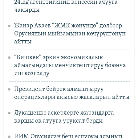
24.kg агенттигинин кеңсесин ачууга
чакырды
Жанар Акаев “ЖМК жөнүндө” долбоор
Орусиянын мыйзамынан көчүрүлгөнүн
айтты
“Бишкек” эркин экономикалык
аймагындагы менчиктештирүү боюнча
иш козголду
Президент бөйрөк алмаштыруу
операциялары акысыз жасаларын айтты
Лукашенко аскерлерге жарандарга
каршы ок атууга уруксат берди
ИИМ Орусиядан беш өспүрүм алынып