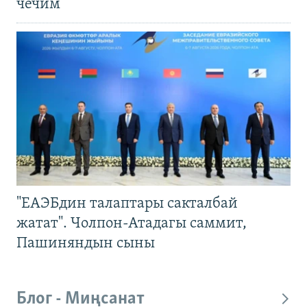
чечим
"ЕАЭБдин талаптары сакталбай
жатат". Чолпон-Атадагы саммит,
Пашиняндын сыны
Блог - Миңсанат