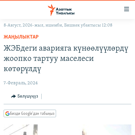
Линктер
Мазмунга
өтүңүз
8-Август, 2026-жыл, ишемби, Бишкек убактысы 12:08
Навигацияга
ЖАҢЫЛЫКТАР
өтүңүз
ЖАҢЫЛЫКТАР
КЫРГЫЗСТАН
Издөөгө
ЖЭБдеги аварияга күнөөлүүлөрдү
салыңыз
ДҮЙНӨ
КЫРГЫЗСТАН
жоопко тартуу маселеси
УКРАИНА
САЯСАТ
ДҮЙНӨ
көтөрүлдү
АТАЙЫН ИЛИКТӨӨ
ЭКОНОМИКА
БОРБОР АЗИЯ
7-Февраль, 2024
ТВ ПРОГРАММАЛАР
МАДАНИЯТ
Бөлүшүңүз
ПОДКАСТ
БҮГҮН АЗАТТЫКТА
ӨЗГӨЧӨ ПИКИР
ЭКСПЕРТТЕР ТАЛДАЙТ
Бизди Google'дан табыңыз
БИЗ ЖАНА ДҮЙНӨ
Русский
ДАНИСТЕ