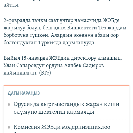
айтты.
2-февралда таңкы саат үчтөр чамасында ЖЭБде
жарылуу болуп, беш адам Бишкектеги Тез жардам
борборуна түшкөн. Алардын экөөнүн абалы оор
болгондуктан Түркияда дарыланууда.
Быйыл 18-январда ЖЭБдин директору алмашып,
Улан Сапаровдун ордуна Алпбек Садыров
дайындалган. (BTo)
ДАГЫ КАРАҢЫЗ
Орусияда кыргызстандык жаран киши
өлүмүнө шектелип кармалды
Комиссия ЖЭБди модернизациялоо