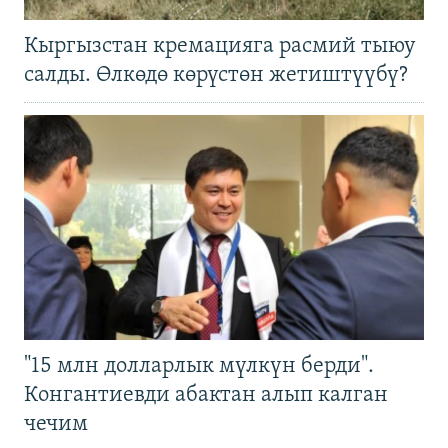
Кыргызстан кремацияга расмий тыюу
салды. Өлкөдө көрүстөн жетиштүүбү?
"15 млн долларлык мүлкүн берди".
Конгантиевди абактан алып калган
чечим