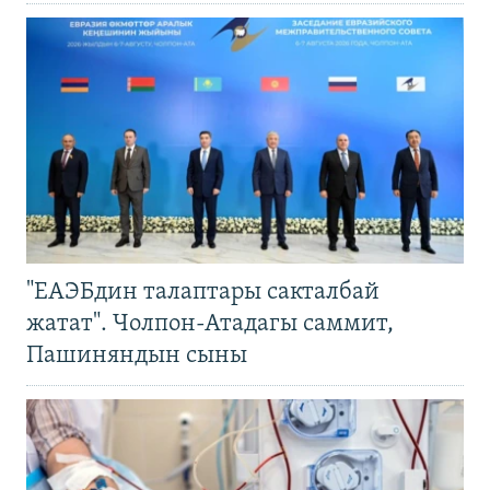
"ЕАЭБдин талаптары сакталбай
жатат". Чолпон-Атадагы саммит,
Пашиняндын сыны