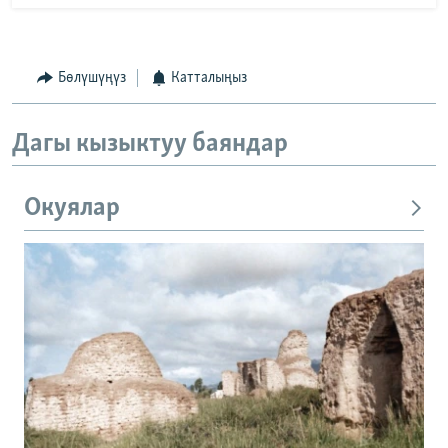
Бөлүшүңүз
Катталыңыз
Дагы кызыктуу баяндар
Окуялар