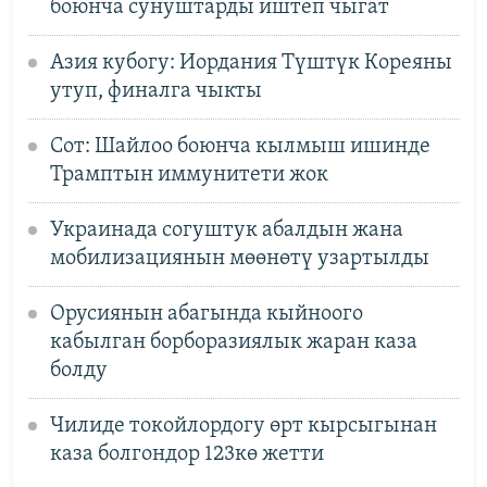
боюнча сунуштарды иштеп чыгат
Азия кубогу: Иордания Түштүк Кореяны
утуп, финалга чыкты
Сот: Шайлоо боюнча кылмыш ишинде
Трамптын иммунитети жок
Украинада согуштук абалдын жана
мобилизациянын мөөнөтү узартылды
Орусиянын абагында кыйноого
кабылган борборазиялык жаран каза
болду
Чилиде токойлордогу өрт кырсыгынан
каза болгондор 123кө жетти