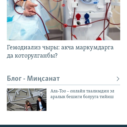
Гемодиализ чыры: акча маркумдарга
да которулганбы?
Блог - Миңсанат
Ала-Тоо – онлайн таалимдин эл
аралык бешиги болууга тийиш