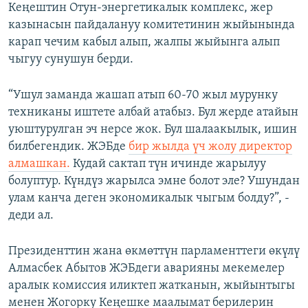
Кеңештин Отун-энергетикалык комплекс, жер
казынасын пайдалануу комитетинин жыйынында
карап чечим кабыл алып, жалпы жыйынга алып
чыгуу сунушун берди.
“Ушул заманда жашап атып 60-70 жыл мурунку
техниканы иштете албай атабыз. Бул жерде атайын
уюштурулган эч нерсе жок. Бул шалаакылык, ишин
билбегендик. ЖЭБде
бир жылда үч жолу директор
алмашкан.
Кудай сактап түн ичинде жарылуу
болуптур. Күндүз жарылса эмне болот эле? Ушундан
улам канча деген экономикалык чыгым болду?”, -
деди ал.
Президенттин жана өкмөттүн парламенттеги өкүлү
Алмасбек Абытов ЖЭБдеги аварияны мекемелер
аралык комиссия иликтеп жатканын, жыйынтыгы
менен Жогорку Кеңешке маалымат берилерин