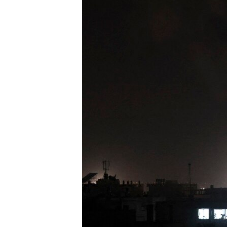
ЭЖЕ-СИҢДИЛЕР
АЗАТТЫК+
ЫҢГАЙСЫЗ СУРООЛОР