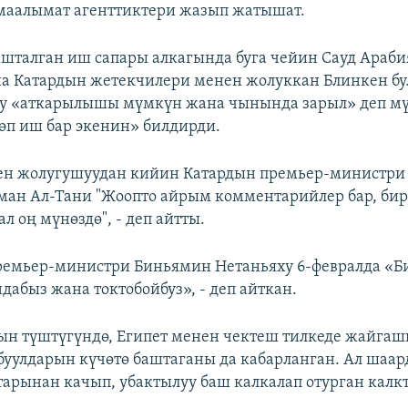
маалымат агенттиктери жазып жатышат.
ашталган иш сапары алкагында буга чейин Сауд Араб
а Катардын жетекчилери менен жолуккан Блинкен бу
у «аткарылышы мүмкүн жана чынында зарыл» деп мү
өп иш бар экенин» билдирди.
ен жолугушуудан кийин Катардын премьер-министр
ман Ал-Тани "Жоопто айрым комментарийлер бар, бир
 оң мүнөздө", - деп айтты.
емьер-министри Биньямин Нетаньяху 6-февралда «Би
абыз жана токтобойбуз», - деп айткан.
ын түштүгүндө, Египет менен чектеш тилкеде жайгаш
уулдарын күчөтө баштаганы да кабарланган. Ал шаар
арынан качып, убактылуу баш калкалап отурган калк