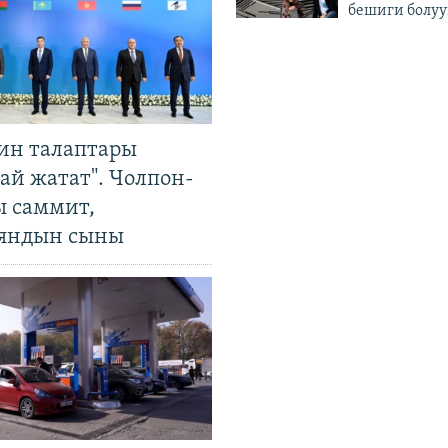
бешиги болуу
ин талаптары
ай жатат". Чолпон-
ы саммит,
яндын сыны