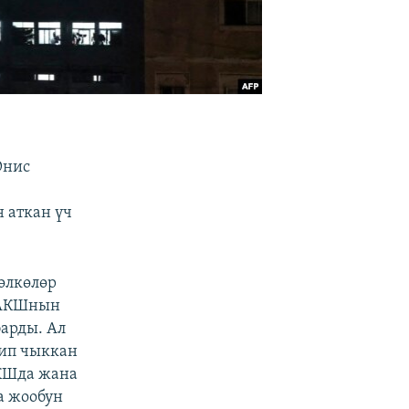
Юнис
 аткан үч
өлкөлөр
 АКШнын
арды. Ал
лип чыккан
АКШда жана
а жообун