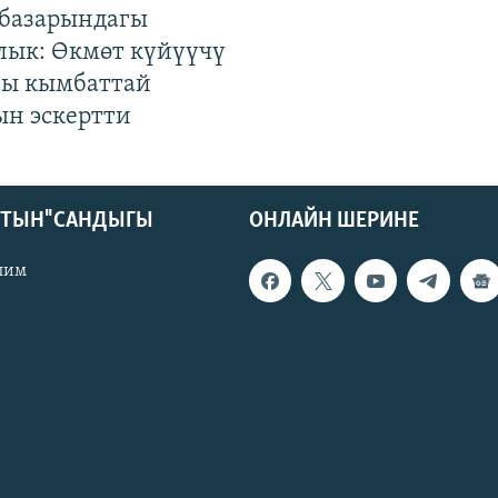
базарындагы
лык: Өкмөт күйүүчү
гы кымбаттай
ын эскертти
КТЫН" САНДЫГЫ
ОНЛАЙН ШЕРИНЕ
лим