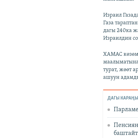
Израил Газад
Газа тарапта
дагы 240ка ж
Израилдин со
ХАМАС көзөм
маалыматына 
турат, жөөт 
ашуун адамды
ДАГЫ КАРАҢЫ
Парламе
Пенсиян
баштайт