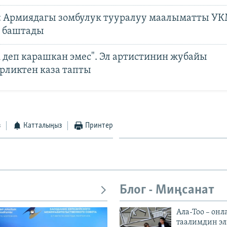
: Армиядагы зомбулук тууралуу маалыматты У
 баштады
к деп карашкан эмес". Эл артистинин жубайы
рликтен каза тапты
з
Катталыңыз
Принтер
Блог - Миңсанат
Ала-Тоо – онл
таалимдин эл