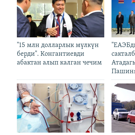
"15 млн долларлык мүлкүн
"ЕАЭБд
берди". Конгантиевди
сакталб
абактан алып калган чечим
Атадаг
Пашин