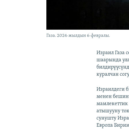
Газа. 2024-жылдын 6-февралы.
Израил Газа 
шаарында ула
билдирүүсүнд
куралчан со
Израилдеги б
менен бешин
мамлекеттик 
атышууну ток
сунушту Изра
Европа Бирим