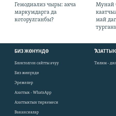
Гемодиализ чыры: акча
Мунай 
маркумдарга да
каатчы
которулганбы?
май да
турган
БИЗ ЖӨНҮНДӨ
"АЗАТТЫ
Блоктолгон сайтты ачуу
Тилим - ди
Биз жөнүндө
Русский
Эрежелер
Азаттык - WhatsApp
ОНЛАЙН ШЕРИНЕ
Азаттыктын тиркемеси
Вакансиялар