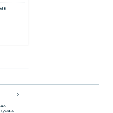
КМК
айн
 аралык