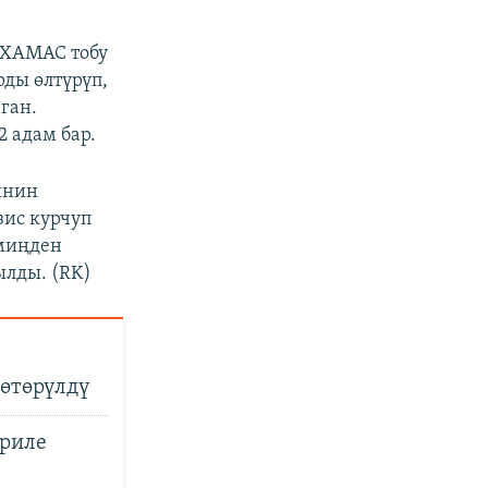
 ХАМАС тобу
рды өлтүрүп,
ган.
 адам бар.
инин
зис курчуп
 миңден
лды. (RK)
өтөрүлдү
ериле