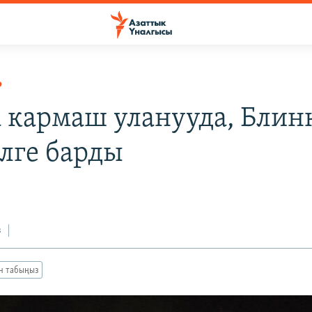
Р
а кармаш уланууда, Блин
лге барды
4
з
ан табыңыз