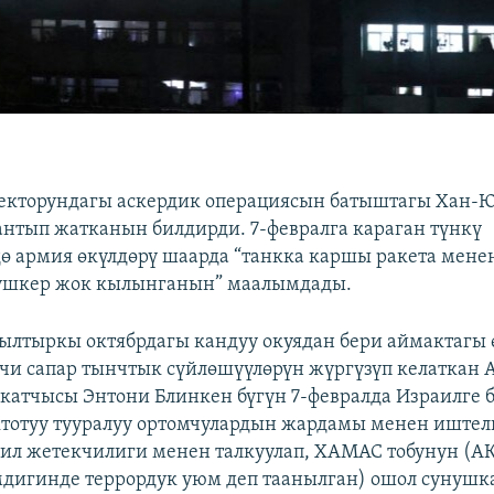
секторундагы аскердик операциясын батыштагы Хан-
нтып жатканын билдирди. 7-февралга караган түнкү
ө армия өкүлдөрү шаарда “танкка каршы ракета менен
гушкер жок кылынганын” маалымдады.
ылтыркы октябрдагы кандуу окуядан бери аймактагы 
чи сапар тынчтык сүйлөшүүлөрүн жүргүзүп келаткан
катчысы Энтони Блинкен бүгүн 7-февралда Израилге б
тотуу тууралуу ортомчулардын жардамы менен иште
ил жетекчилиги менен талкуулап, ХАМАС тобунун (
дигинде террордук уюм деп таанылган) ошол сунушк