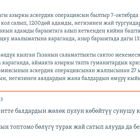
агы азыркы аскердик операциясын былтыр 7-октябрда
н кол салып, 1200дөй адамды, негизинен жай тургунда
акын адамды барымтага алып кеткенден кийин башта
ңку маалыматына караганда, азыр барымтада дагы 132
өлдүк кылган Газанын саламаттыкты сактоо мекемес
караганда, аймакта азыркы тапта гуманитардык кри
армиясынын аскердик операциясынан жалпысынан 27
н, негизинен аялдардын жана балдардын өмүрү кыйы
З
нтте балдардын жөлөк пулун көбөйтүү сунушу к
ын топтомо бөлүгү турак жай сатып алууда да б