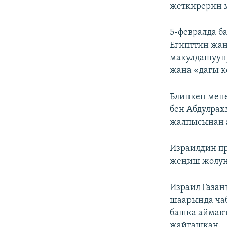
жеткирерин 
5-февралда б
Египттин жан
макулдашуун
жана «дагы к
Блинкен мен
бен Абдулрах
жалпысынан ал
Израилдин пр
жеңиш жолунд
Израил Газан
шаарында чаб
башка аймакт
жайгашкан.