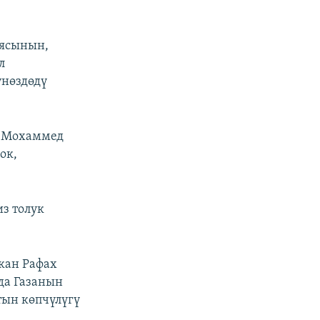
иясынын,
л
нөздөдү
и Мохаммед
ок,
з толук
кан Рафах
да Газанын
тын көпчүлүгү