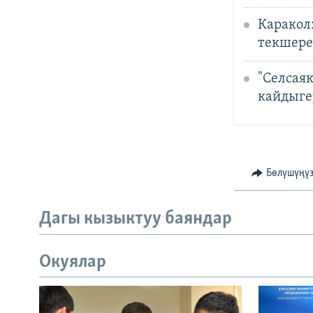
Каракол
текшере
"Селсая
кайдыге
Бөлүшүңү
Дагы кызыктуу баяндар
Окуялар