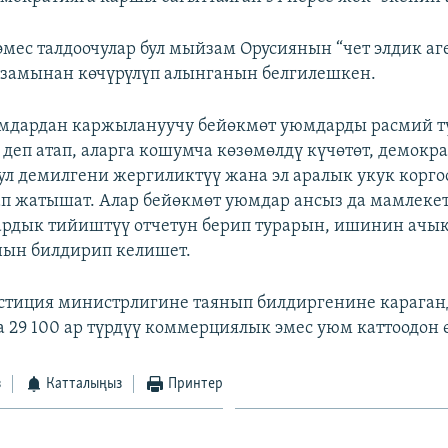
эмес талдоочулар бул мыйзам Орусиянын “чет элдик аг
замынан көчүрүлүп алынганын белгилешкен.
мдардан каржылануучу бейөкмөт уюмдарды расмий тү
” деп атап, аларга кошумча көзөмөлдү күчөтөт, демокр
бул демилгени жергиликтүү жана эл аралык укук корг
п жатышат. Алар бейөкмөт уюмдар ансыз да мамлеке
ардык тийиштүү отчетун берип турарын, ишинин ачы
нын билдирип келишет.
тиция министрлигине таянып билдиргенине караган
 29 100 ар түрдүү коммерциялык эмес уюм каттоодон ө
з
Катталыңыз
Принтер