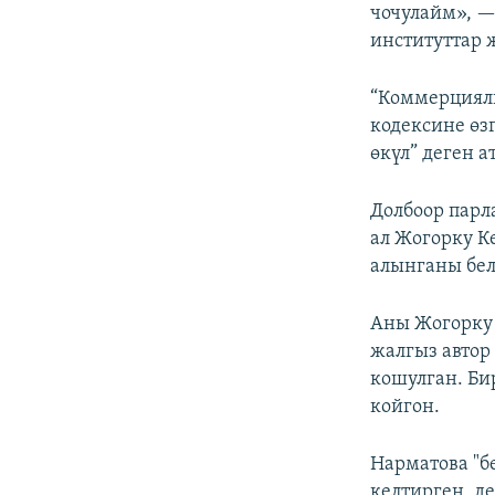
чочулайм», —
институттар 
“Коммерциял
кодексине өз
өкүл” деген а
Долбоор парл
ал Жогорку 
алынганы бел
Аны Жогорку 
жалгыз автор
кошулган. Би
койгон.
Нарматова "б
келтирген, д