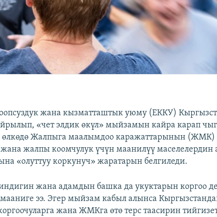
коопсуздук жана кызматташтык уюму (ЕККУ) Кыргызс
йрылып, «чет элдик өкүл» мыйзамын кайра карап чыгу
а өлкөдө Жалпыга маалымдоо каражаттарынын (ЖМК) 
жана жалпы коомчулук үчүн маанилүү маселелердин
на «олуттуу коркунуч» жаратарын белгиледи.
индигин жана адамдын башка да укуктарын коргоо д
 мааниге ээ. Эгер мыйзам кабыл алынса Кыргызстанд
 коргоочуларга жана ЖМКга өтө терс таасирин тийгизе