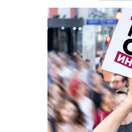
ЭЖЕ-СИҢДИЛЕР
АЗАТТЫК+
ЫҢГАЙСЫЗ СУРООЛОР