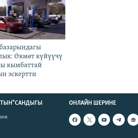
базарындагы
лык: Өкмөт күйүүчү
гы кымбаттай
ын эскертти
КТЫН" САНДЫГЫ
ОНЛАЙН ШЕРИНЕ
лим