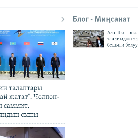
Блог - Миңсанат
Ала-Тоо – онл
таалимдин эл
бешиги болуу
ин талаптары
ай жатат". Чолпон-
ы саммит,
яндын сыны