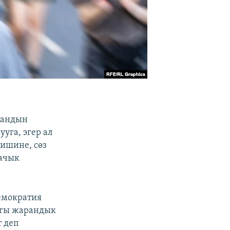
тандын
уга, эгер ал
ишине, сөз
 ачык
емократия
агы жарандык
т деп