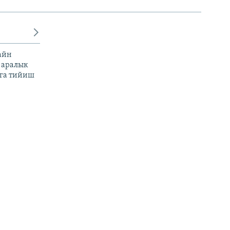
айн
 аралык
га тийиш