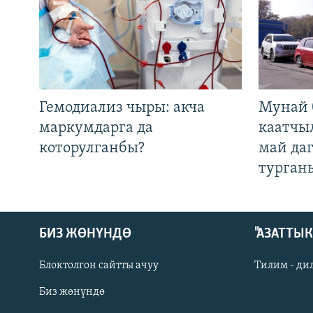
Гемодиализ чыры: акча
Мунай 
маркумдарга да
каатчы
которулганбы?
май да
турган
БИЗ ЖӨНҮНДӨ
"АЗАТТЫ
Блоктолгон сайтты ачуу
Тилим - ди
Биз жөнүндө