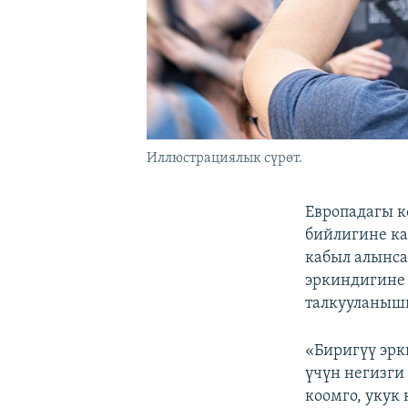
Иллюстрациялык сүрөт.
Европадагы 
бийлигине ка
кабыл алынс
эркиндигине 
талкууланышы
«Биригүү эрк
үчүн негизги
коомго, укук