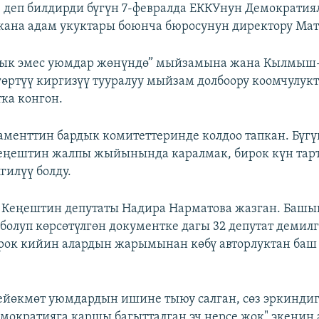
 деп билдирди бүгүн 7-февралда ЕККУнун Демократи
жана адам укуктары боюнча бюросунун директору Мат
ык эмес уюмдар жөнүндө” мыйзамына жана Кылмыш
гөртүү киргизүү тууралуу мыйзам долбоору коомчулукт
тка конгон.
аменттин бардык комитеттеринде колдоо тапкан. Бүгү
Кеңештин жалпы жыйынында каралмак, бирок күн тар
гилүү болду.
Кеңештин депутаты Надира Нарматова жазган. Башы
 болуп көрсөтүлгөн документке дагы 32 депутат демил
рок кийин алардын жарымынан көбү авторлуктан баш
ейөкмөт уюмдардын ишине тыюу салган, сөз эркинди
емократияга каршы багытталган эч нерсе жок" экенин 