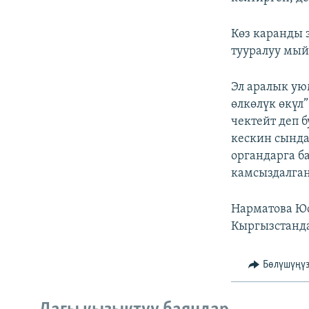
Көз каранды 
тууралуу мый
Эл аралык ую
өлкөлүк өкүл
чектейт деп 
кескин сында
органдарга б
камсыздалга
Нарматова Юс
Кыргызстанда
Бөлүшүңү