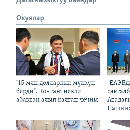
Дагы кызыктуу баяндар
Окуялар
"15 млн долларлык мүлкүн
"ЕАЭБд
берди". Конгантиевди
сакталб
абактан алып калган чечим
Атадаг
Пашин