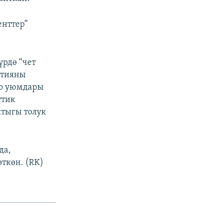
енттер”
рдө “чет
атияны
оо уюмдары
ттик
ктыгы толук
да,
ткөн. (RK)