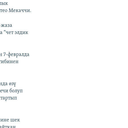
ялык
тео Мекаччи.
-жаза
а “чет элдик
н 7-февралда
тибинен
нда өзү
гечи болуп
 тартып
гине шек
айткан.