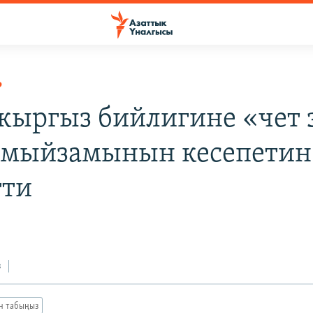
Р
кыргыз бийлигине «чет 
 мыйзамынын кесепетин
тти
4
з
ан табыңыз