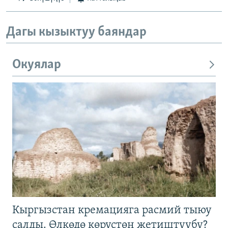
Дагы кызыктуу баяндар
Окуялар
Кыргызстан кремацияга расмий тыюу
салды. Өлкөдө көрүстөн жетиштүүбү?