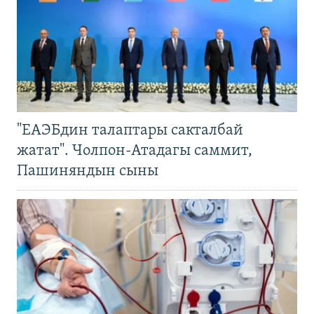
"ЕАЭБдин талаптары сакталбай
жатат". Чолпон-Атадагы саммит,
Пашиняндын сыны