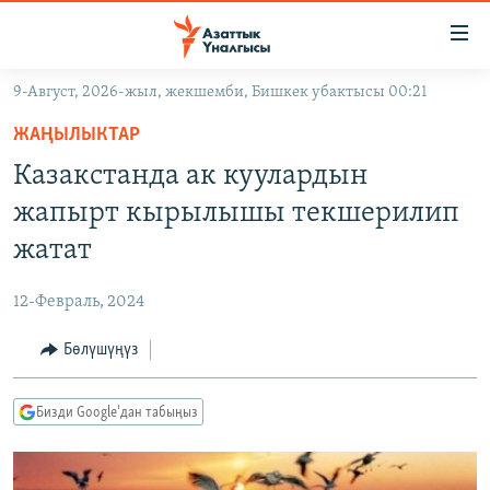
Линктер
Мазмунга
өтүңүз
9-Август, 2026-жыл, жекшемби, Бишкек убактысы 00:21
Навигацияга
ЖАҢЫЛЫКТАР
өтүңүз
ЖАҢЫЛЫКТАР
КЫРГЫЗСТАН
Издөөгө
Казакстанда ак куулардын
салыңыз
ДҮЙНӨ
КЫРГЫЗСТАН
жапырт кырылышы текшерилип
УКРАИНА
САЯСАТ
ДҮЙНӨ
жатат
АТАЙЫН ИЛИКТӨӨ
ЭКОНОМИКА
БОРБОР АЗИЯ
12-Февраль, 2024
ТВ ПРОГРАММАЛАР
МАДАНИЯТ
Бөлүшүңүз
ПОДКАСТ
БҮГҮН АЗАТТЫКТА
ӨЗГӨЧӨ ПИКИР
ЭКСПЕРТТЕР ТАЛДАЙТ
Бизди Google'дан табыңыз
БИЗ ЖАНА ДҮЙНӨ
Русский
ДАНИСТЕ