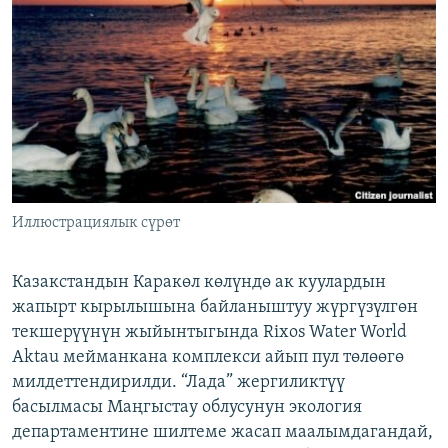
ОНЛАЙН ШЕРИНЕ
ЭЖЕ-СИҢДИЛЕР
АЗАТТЫК+
ЫҢГАЙСЫЗ СУРООЛОР
ЭЕ/АРнун бардык сайттары
Иллюстрациялык сүрөт
Казакстандын Каракөл көлүндө ак куулардын
жапырт кырылышына байланыштуу жүргүзүлгөн
текшерүүнүн жыйынтыгында Rixos Water World
Aktau мейманкана комплекси айып пул төлөөгө
милдеттендирилди. “Лада” жергиликтүү
басылмасы Маңгыстау облусунун экология
департаментине шилтеме жасап маалымдагандай,