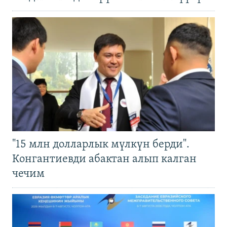
"15 млн долларлык мүлкүн берди".
Конгантиевди абактан алып калган
чечим