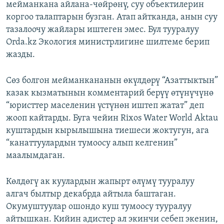
мейманкана айлана-чөйрөнү, суу объектилерин
коргоо талаптарын бузган. Атап айтканда, анын суу
тазалоочу жайлары иштеген эмес. Бул тууралуу
Orda.kz Экология министрлигине шилтеме берип
жазды.
Сөз болгон мейманкананын өкүлдөрү “Азаттыктын”
казак кызматынын комментарий берүү өтүнүчүнө
“юристтер маселенин үстүнөн иштеп жатат” деп
жооп кайтарды. Буга чейин Rixos Water World Aktau
куштардын кырылышына тиешеси жоктугун, ага
“канаттуулардын тумоосу алып келгенин”
маалымдаган.
Көлдөгү ак куулардын жапырт өлүмү тууралуу
алгач былтыр декабрда айтыла баштаган.
Окумуштуулар ошондо куш тумоосу тууралуу
айтышкан. Кийин адистер ал экинчи себеп экенин,