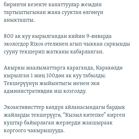
биринчи кезекте канаттуулар жемдин
тартыштыгынан жана сууктан өлгөнүн
аныкташты.
800 ак куу кырылгандан кийин 9-январда
экологдор Rixos отелинен агып чыккан саркынды
сууну текшерип жатканы кабарланган.
Акыркы маалыматтарга караганда, Каракөлдө
кырылган 1 миң 100дөн ак куу табылды.
Текшерүүнүн жыйынтыгы менен эки
административдик иш козголду.
Экоактивисттер көлдүн айланасындагы бардык
жайларды текшерүүгө, “Кызыл китепке” кирген
куштар байырлаган жерлерди жакшыраак
коргоого чакырышууда.