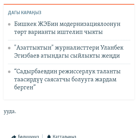
ДАГЫ КАРАҢЫЗ
Бишкек ЖЭБин модернизациялоонун
төрт варианты иштелип чыкты
"Азаттыктын" журналисттери Уланбек
Эгизбаев атындагы сыйлыкты жеңди
“Садырбаевдин режиссерлук таланты
таасирдүү саясатчы болууга жардам
берген”
ууда.
Бөлүшүңүз
Катталыңыз