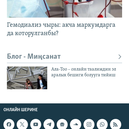
Гемодиализ чыры: акча маркумдарга
да которулганбы?
Блог - Миңсанат
Ала-Тоо – онлайн таалимдин эл
аралык бешиги болууга тийиш
ОНЛАЙН ШЕРИНЕ