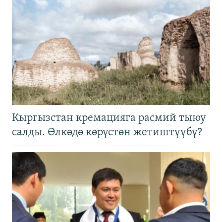
Кыргызстан кремацияга расмий тыюу
салды. Өлкөдө көрүстөн жетиштүүбү?