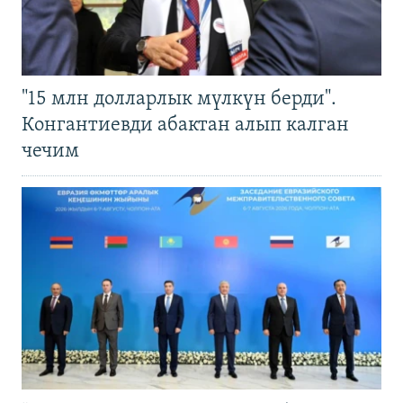
"15 млн долларлык мүлкүн берди".
Конгантиевди абактан алып калган
чечим