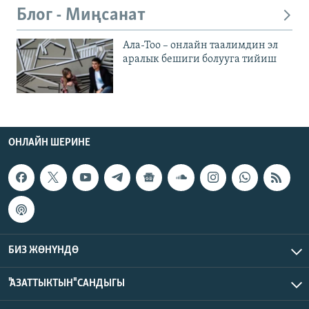
Блог - Миңсанат
Ала-Тоо – онлайн таалимдин эл
аралык бешиги болууга тийиш
ОНЛАЙН ШЕРИНЕ
БИЗ ЖӨНҮНДӨ
"АЗАТТЫКТЫН" САНДЫГЫ