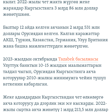
кылат. 2022-жылы чет жакта жүргөн жеке
жарандар Кыргызстанга 3 млрд 86 млн доллар
жөнөтүшкөн.
Былтыр 12 айда келген акчанын 2 млрд 531 млн
доллары Орусиядан келген. Калган каражаттар
АКШ, Түркия, Казакстан, Германия, Улуу Британия
жана башка мамлекеттерден жөнөтүлгөн.
2023-жылдын октябрында
Tazabek басылмасы
Улуттук банктын 10-15 жылдык маалыматтарын
талдап чыгып, Орусиядан Кыргызстанга акча
которуулар 2010-жылкы минимумга чейин түшүп
кеткенин кабарлаган.
Жеке адамдардын Кыргызстандан чет өлкөлөргө
акча которуусу да дээрлик эки эсе кыскарды. 2022-
жылы сыртка акча жөнөтүү 1 млрд 213,5 млн доллар