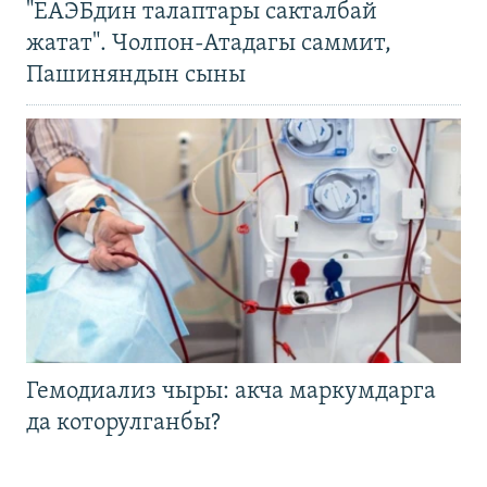
"ЕАЭБдин талаптары сакталбай
жатат". Чолпон-Атадагы саммит,
Пашиняндын сыны
Гемодиализ чыры: акча маркумдарга
да которулганбы?