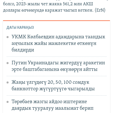
болсо, 2023-жылы чет жакка 561,2 млн АКШ
доллары өлчөмүндө каражат чыгып кеткен. (ErN)
ДАГЫ КАРАҢЫЗ
УКМК Көлбаевдин адамдарына таандык
аңчылык жайы мамлекетке өткөнүн
билдирди
Путин Украинадагы жигердүү аракетин
эрте баштабаганына өкүнөрүн айтты
Жаңы үлгүдөгү 20, 50, 100 сомдук
банкноттор жүгүртүүгө чыгарылды
Төрөбаев жазгы айдоо иштерине
даярдык тууралуу маалымат берип