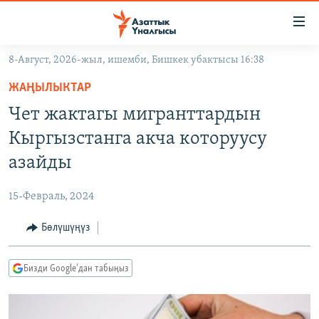
Линктер
Мазмунга
өтүңүз
8-Август, 2026-жыл, ишемби, Бишкек убактысы 16:38
Навигацияга
ЖАҢЫЛЫКТАР
өтүңүз
ЖАҢЫЛЫКТАР
КЫРГЫЗСТАН
Издөөгө
Чет жактагы мигранттардын
салыңыз
ДҮЙНӨ
КЫРГЫЗСТАН
Кыргызстанга акча которуусу
УКРАИНА
САЯСАТ
ДҮЙНӨ
азайды
АТАЙЫН ИЛИКТӨӨ
ЭКОНОМИКА
БОРБОР АЗИЯ
15-Февраль, 2024
ТВ ПРОГРАММАЛАР
МАДАНИЯТ
Бөлүшүңүз
ПОДКАСТ
БҮГҮН АЗАТТЫКТА
ӨЗГӨЧӨ ПИКИР
ЭКСПЕРТТЕР ТАЛДАЙТ
Бизди Google'дан табыңыз
БИЗ ЖАНА ДҮЙНӨ
Русский
ДАНИСТЕ