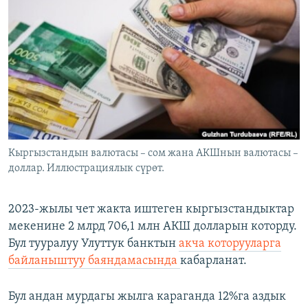
ОНЛАЙН ШЕРИНЕ
ЭЖЕ-СИҢДИЛЕР
АЗАТТЫК+
ЫҢГАЙСЫЗ СУРООЛОР
ЭЕ/АРнун бардык сайттары
Кыргызстандын валютасы – сом жана АКШнын валютасы –
доллар. Иллюстрациялык сүрөт.
2023-жылы чет жакта иштеген кыргызстандыктар
мекенине 2 млрд 706,1 млн АКШ долларын которду.
Бул тууралуу Улуттук банктын
акча которууларга
байланыштуу баяндамасында
кабарланат.
Бул андан мурдагы жылга караганда 12%га аздык