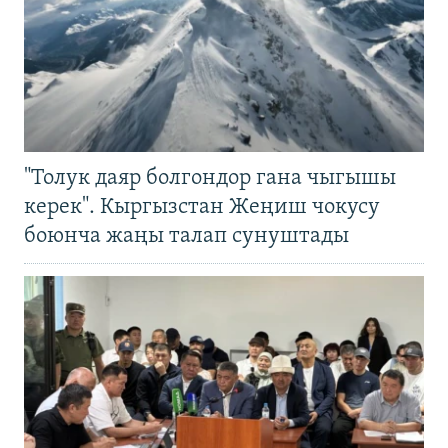
"Толук даяр болгондор гана чыгышы
керек". Кыргызстан Жеңиш чокусу
боюнча жаңы талап сунуштады