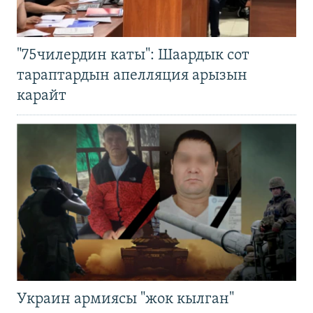
"75чилердин каты": Шаардык сот
тараптардын апелляция арызын
карайт
Украин армиясы "жок кылган"