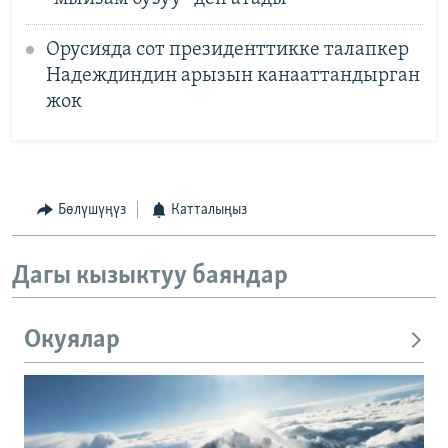
Орусияда сот президенттикке талапкер
Надеждиндин арызын канааттандырган
жок
Бөлүшүңүз
Катталыңыз
Дагы кызыктуу баяндар
Окуялар