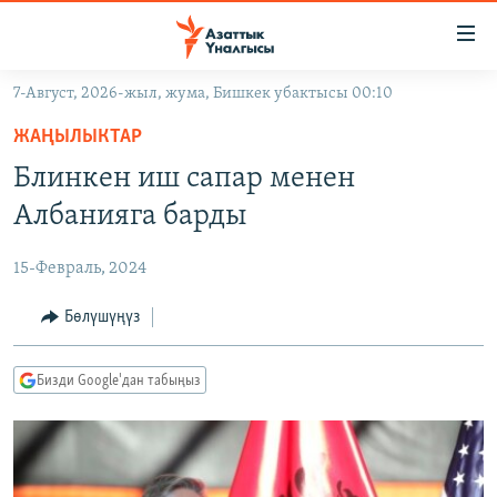
Линктер
Мазмунга
өтүңүз
7-Август, 2026-жыл, жума, Бишкек убактысы 00:10
Навигацияга
ЖАҢЫЛЫКТАР
өтүңүз
ЖАҢЫЛЫКТАР
КЫРГЫЗСТАН
Издөөгө
Блинкен иш сапар менен
салыңыз
ДҮЙНӨ
КЫРГЫЗСТАН
Албанияга барды
УКРАИНА
САЯСАТ
ДҮЙНӨ
15-Февраль, 2024
АТАЙЫН ИЛИКТӨӨ
ЭКОНОМИКА
БОРБОР АЗИЯ
ТВ ПРОГРАММАЛАР
Бөлүшүңүз
МАДАНИЯТ
ПОДКАСТ
БҮГҮН АЗАТТЫКТА
Бизди Google'дан табыңыз
ӨЗГӨЧӨ ПИКИР
ЭКСПЕРТТЕР ТАЛДАЙТ
БИЗ ЖАНА ДҮЙНӨ
Русский
ДАНИСТЕ