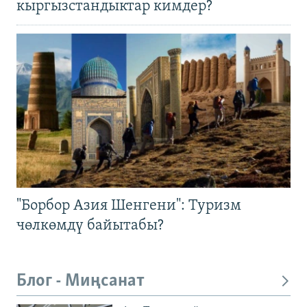
кыргызстандыктар кимдер?
"Борбор Азия Шенгени": Туризм
чөлкөмдү байытабы?
Блог - Миңсанат