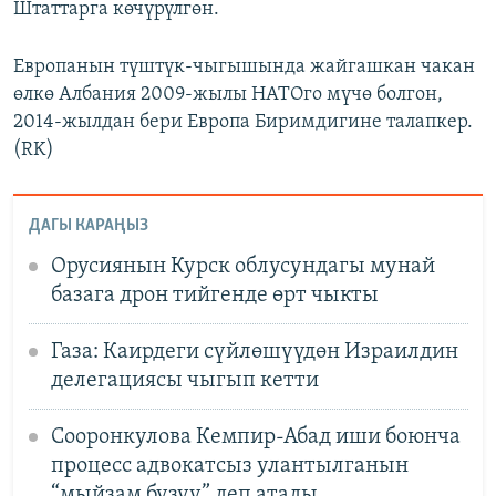
Штаттарга көчүрүлгөн.
Европанын түштүк-чыгышында жайгашкан чакан
өлкө Албания 2009-жылы НАТОго мүчө болгон,
2014-жылдан бери Европа Биримдигине талапкер.
(RK)
ДАГЫ КАРАҢЫЗ
Орусиянын Курск облусундагы мунай
базага дрон тийгенде өрт чыкты
Газа: Каирдеги сүйлөшүүдөн Израилдин
делегациясы чыгып кетти
Сооронкулова Кемпир-Абад иши боюнча
процесс адвокатсыз улантылганын
“мыйзам бузуу” деп атады