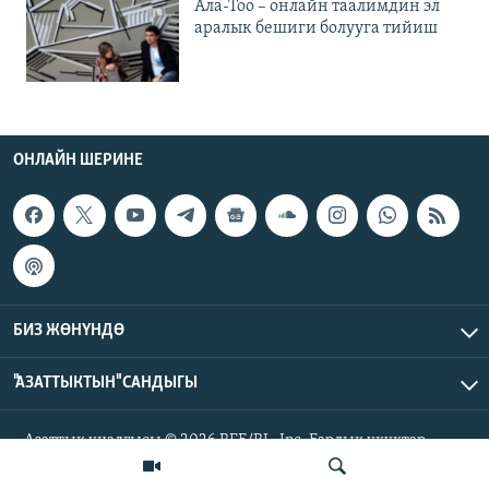
Ала-Тоо – онлайн таалимдин эл
аралык бешиги болууга тийиш
ОНЛАЙН ШЕРИНЕ
БИЗ ЖӨНҮНДӨ
"АЗАТТЫКТЫН" САНДЫГЫ
Азаттык үналгысы © 2026 RFE/RL, Inc. Бардык укуктар
корголгон.