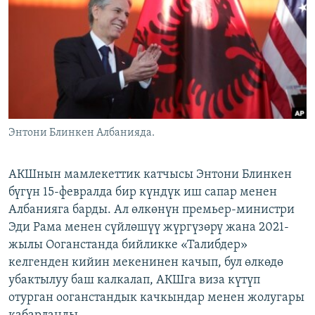
ОНЛАЙН ШЕРИНЕ
ЭЖЕ-СИҢДИЛЕР
АЗАТТЫК+
ЫҢГАЙСЫЗ СУРООЛОР
ЭЕ/АРнун бардык сайттары
Энтони Блинкен Албанияда.
АКШнын мамлекеттик катчысы Энтони Блинкен
бүгүн 15-февралда бир күндүк иш сапар менен
Албанияга барды. Ал өлкөнүн премьер-министри
Эди Рама менен сүйлөшүү жүргүзөрү жана 2021-
жылы Ооганстанда бийликке «Талибдер»
келгенден кийин мекенинен качып, бул өлкөдө
убактылуу баш калкалап, АКШга виза күтүп
отурган ооганстандык качкындар менен жолугары