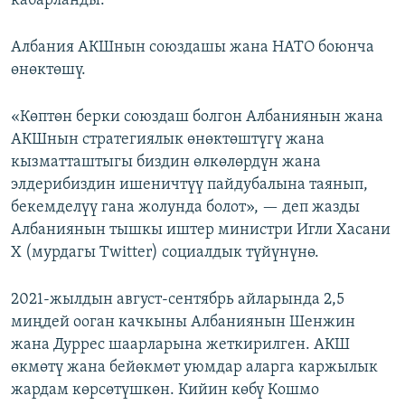
кабарланды.
Албания АКШнын союздашы жана НАТО боюнча
өнөктөшү.
«Көптөн берки союздаш болгон Албаниянын жана
АКШнын стратегиялык өнөктөштүгү жана
кызматташтыгы биздин өлкөлөрдүн жана
элдерибиздин ишеничтүү пайдубалына таянып,
бекемделүү гана жолунда болот», — деп жазды
Албаниянын тышкы иштер министри Игли Хасани
X (мурдагы Twitter) социалдык түйүнүнө.
2021-жылдын август-сентябрь айларында 2,5
миңдей ооган качкыны Албаниянын Шенжин
жана Дуррес шаарларына жеткирилген. АКШ
өкмөтү жана бейөкмөт уюмдар аларга каржылык
жардам көрсөтүшкөн. Кийин көбү Кошмо