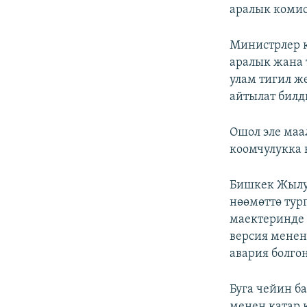
аралык комис
Министрлер 
аралык жана 
улам тигил ж
айтылат билд
Ошол эле ма
коомчулукка 
Бишкек Жылуу
нөөмөттө тур
маектеринде 
версия менен
авария болго
Буга чейин б
менен катар 