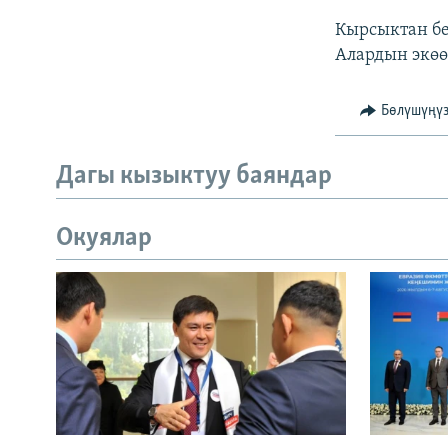
Кырсыктан бе
Алардын экөө
Бөлүшүңү
Дагы кызыктуу баяндар
Окуялар