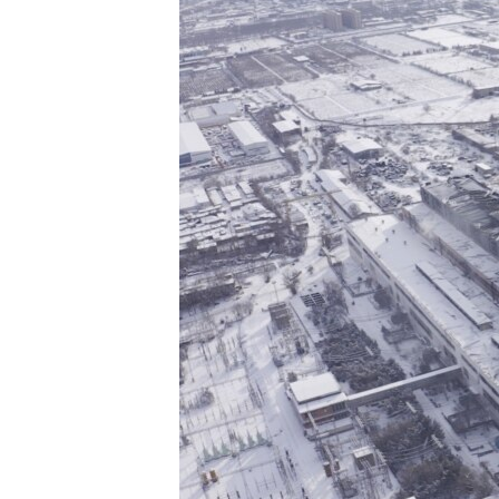
ЭЖЕ-СИҢДИЛЕР
АЗАТТЫК+
ЫҢГАЙСЫЗ СУРООЛОР