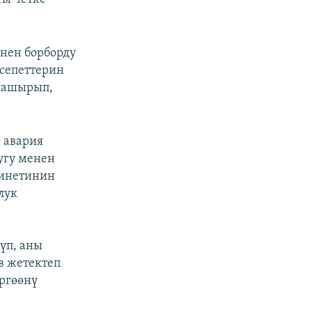
нен борборду
есепеттерин
 ашырып,
 авария
угу менен
бинетинин
лук
үп, аны
в жетектеп
ргөөнү