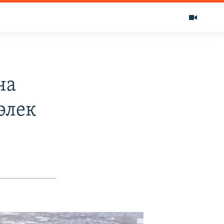
ча
элек