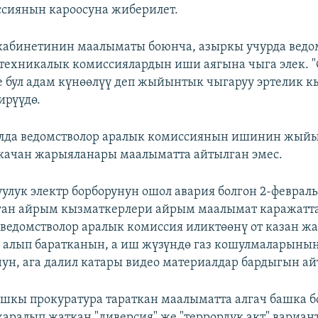
сиянын кароосуна жиберилет.
кабинетинин маалыматы боюнча, азыркы учурда ведо
техникалык комиссиялардын иши аягына чыга элек. 
е бул адам күнөөлүү деп жыйынтык чыгаруу эртелик кы
ирүүдө.
алда ведомстволор аралык комиссиянын ишинин жый
качан жарыяланары маалыматта айтылган эмес.
лук электр борборунун ошол авария болгон 2-февраль
ган айрым кызматкерлери айрым маалымат каражатт
ведомстволор аралык комиссия иликтөөнү от казан ж
 алып баратканын, а иш жүзүндө газ кошулмаларыны
нун, ага далил катары видео материалдар бардыгын а
ашкы прокуратура тараткан маалыматта алгач башка 
каралып жаткан "диверсия" же "террордук акт" вариан