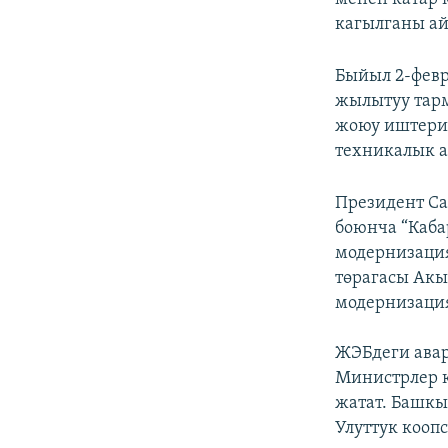
кагылганы ай
Быйыл 2-февр
жылытуу тарм
жоюу иштери
техникалык а
Президент С
боюнча “Каба
модернизаци
төрагасы Ак
модернизация
ЖЭБдеги авар
Министрлер к
жатат. Башкы
Улуттук кооп