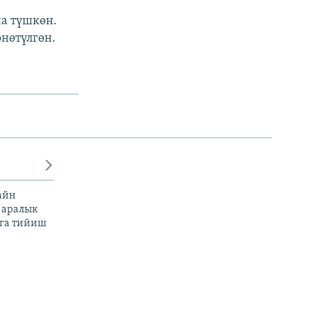
а түшкөн.
нөтүлгөн.
айн
 аралык
га тийиш