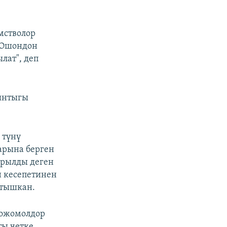
мстволор
"Ошондон
лат", деп
ынтыгы
 түнү
арына берген
арылды деген
н кесепетинен
йтышкан.
божомолдор
ты четке