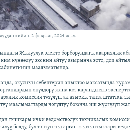
уудан кийин. 2-февраль, 2024-жыл.
ындагы Жылуулук электр борборундагы авариялык аб
им күнөөлүү экенин айтуу азырынча эрте, деп айтыл
кабинетинин маалыматында.
ганда, окуянын себептерин аныктоо максатында кура
органдардын өкүлдөрү жана көз карандысыз экспертт
 аралык комиссия түзүлүп, ал азыркы тапта штаттан 
түү маалыматтарды чогултуу боюнча иш жүргүзүп жат
дан тышкары ички ведомстволук техникалык комисси
лгилүү болду, бул топтун чыгарган жыйынтыктары ведо