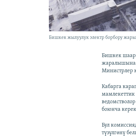
Бишкек жылуулук электр борбору жарыл
Бишкек шаар
жаралышына к
Министрлер 
Кабарга кара
мамлекеттик 
ведомстволор
боюнча керек
Бул комиссия
түзүлгөнү бе