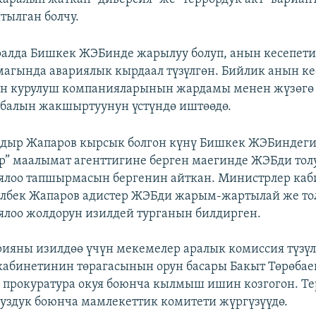
тылган болчу.
алда Бишкек ЖЭБинде жарылуу болуп, анын кесепети
агында авариялык кырдаал түзүлгөн. Бийлик анын к
н курулуш компанияларынын жардамы менен жүзөгө
балын жакшыртуунун үстүндө иштөөдө.
адыр Жапаров кырсык болгон күнү Бишкек ЖЭБиндеги
р” маалымат агенттигине берген маегинде ЖЭБди тол
ялоо тапшырмасын бергенин айткан. Министрлер ка
ылбек Жапаров адистер ЖЭБди жарым-жартылай же то
лоо жолдорун изилдей турганын билдирген.
ияны изилдөө үчүн мекемелер аралык комиссия түзүл
абинетинин төрагасынын орун басары Бакыт Төрөбае
 прокуратура окуя боюнча кылмыш ишин козгогон. Те
суздук боюнча мамлекеттик комитети жүргүзүүдө.