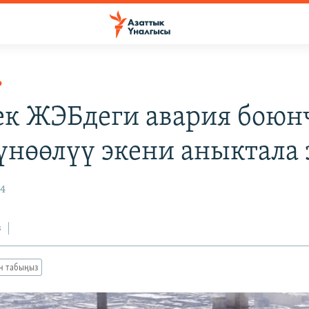
Р
к ЖЭБдеги авария боюн
үнөөлүү экени аныктала 
24
з
ан табыңыз