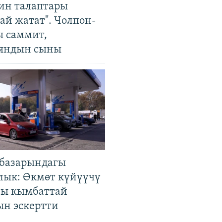
ин талаптары
ай жатат". Чолпон-
ы саммит,
яндын сыны
базарындагы
лык: Өкмөт күйүүчү
гы кымбаттай
ын эскертти