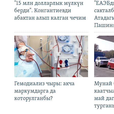
"15 млн долларлык мүлкүн
"ЕАЭБд
берди". Конгантиевди
сакталб
абактан алып калган чечим
Атадаг
Пашин
Гемодиализ чыры: акча
Мунай 
маркумдарга да
каатчы
которулганбы?
май да
турган