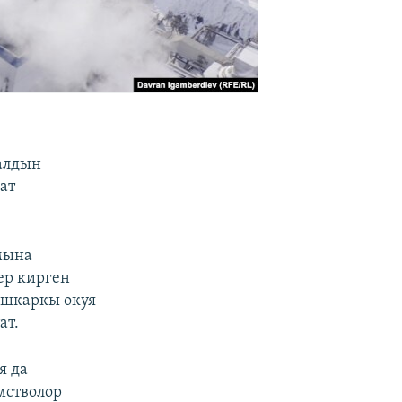
алдын
ат
мына
ер кирген
тышкаркы окуя
ат.
я да
мстволор