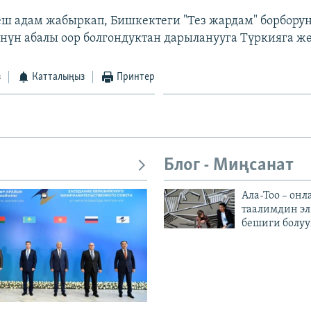
ш адам жабыркап, Бишкектеги "Тез жардам" борборун
нүн абалы оор болгондуктан дарыланууга Түркияга жө
з
Катталыңыз
Принтер
Блог - Миңсанат
Ала-Тоо – онл
таалимдин эл
бешиги болуу