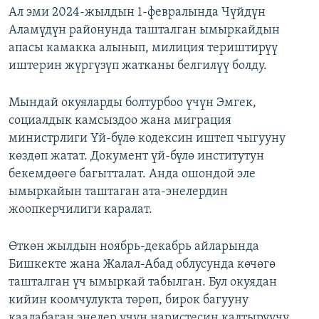
Ал эми 2024-жылдын 1-февралында Чүйдүн
Аламүдүн районунда ташталган ымыркайдын
апасы камакка алынып, милиция териштирүү
иштерин жүргүзүп жатканы белгилүү болду.
Мындай окуяларды болтурбоо үчүн Эмгек,
социалдык камсыздоо жана миграция
министрлиги Үй-бүлө кодексин иштеп чыгууну
көздөп жатат. Документ үй-бүлө институтун
бекемдөөгө багытталат. Анда ошондой эле
ымыркайын таштаган ата-энелердин
жоопкерчилиги каралат.
Өткөн жылдын ноябрь-декабрь айларында
Бишкекте жана Жалал-Абад облусунда көчөгө
ташталган үч ымыркай табылган. Бул окуядан
кийин коомчулукта төрөп, бирок багууну
каалабаган энелер үчүн наристесин калтыруучу