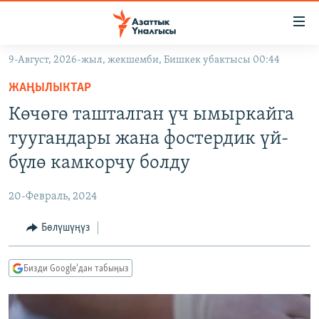
Линктер
Мазмунга
өтүңүз
9-Август, 2026-жыл, жекшемби, Бишкек убактысы 00:44
Навигацияга
ЖАҢЫЛЫКТАР
өтүңүз
ЖАҢЫЛЫКТАР
КЫРГЫЗСТАН
Издөөгө
Көчөгө ташталган үч ымыркайга
салыңыз
ДҮЙНӨ
КЫРГЫЗСТАН
туугандары жана фостердик үй-
УКРАИНА
САЯСАТ
ДҮЙНӨ
бүлө камкорчу болду
АТАЙЫН ИЛИКТӨӨ
ЭКОНОМИКА
БОРБОР АЗИЯ
20-Февраль, 2024
ТВ ПРОГРАММАЛАР
МАДАНИЯТ
Бөлүшүңүз
ПОДКАСТ
БҮГҮН АЗАТТЫКТА
ӨЗГӨЧӨ ПИКИР
ЭКСПЕРТТЕР ТАЛДАЙТ
Бизди Google'дан табыңыз
БИЗ ЖАНА ДҮЙНӨ
Русский
ДАНИСТЕ