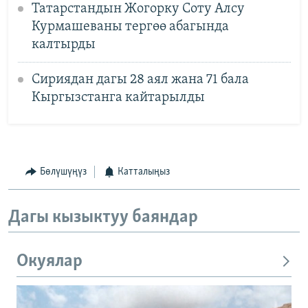
Татарстандын Жогорку Соту Алсу
Курмашеваны тергөө абагында
калтырды
Сириядан дагы 28 аял жана 71 бала
Кыргызстанга кайтарылды
Бөлүшүңүз
Катталыңыз
Дагы кызыктуу баяндар
Окуялар