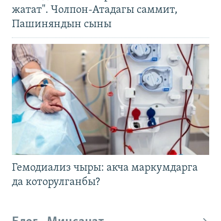
жатат". Чолпон-Атадагы саммит,
Пашиняндын сыны
Гемодиализ чыры: акча маркумдарга
да которулганбы?