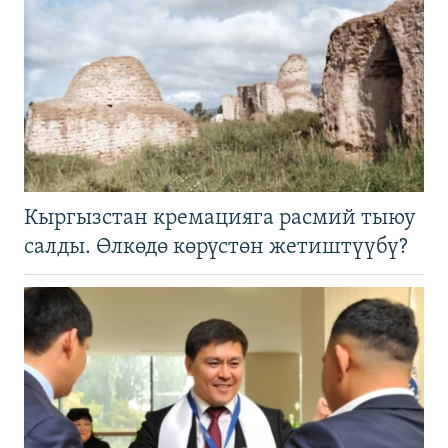
Кыргызстан кремацияга расмий тыюу
салды. Өлкөдө көрүстөн жетиштүүбү?