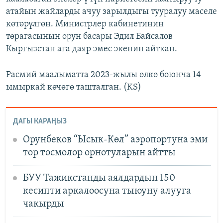
атайын жайларды ачуу зарылдыгы тууралуу маселе
көтөрүлгөн. Министрлер кабинетинин
төрагасынын орун басары Эдил Байсалов
Кыргызстан ага даяр эмес экенин айткан.
Расмий маалыматта 2023-жылы өлкө боюнча 14
ымыркай көчөгө ташталган. (KS)
ДАГЫ КАРАҢЫЗ
Орунбеков “Ысык-Көл” аэропортуна эми
тор тосмолор орнотуларын айтты
БУУ Тажикстанды аялдардын 150
кесипти аркалоосуна тыюуну алууга
чакырды