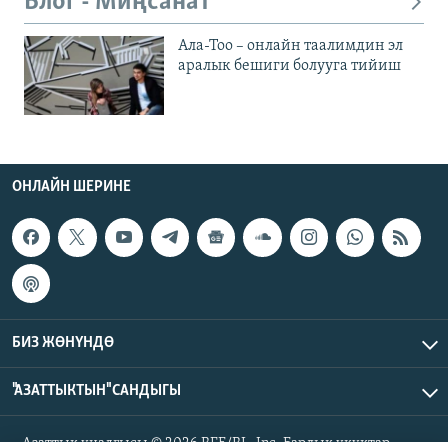
Блог - Миңсанат
Ала-Тоо – онлайн таалимдин эл
аралык бешиги болууга тийиш
ОНЛАЙН ШЕРИНЕ
БИЗ ЖӨНҮНДӨ
"АЗАТТЫКТЫН" САНДЫГЫ
Азаттык үналгысы © 2026 RFE/RL, Inc. Бардык укуктар