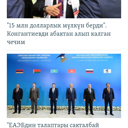
"15 млн долларлык мүлкүн берди".
Конгантиевди абактан алып калган
чечим
"ЕАЭБдин талаптары сакталбай