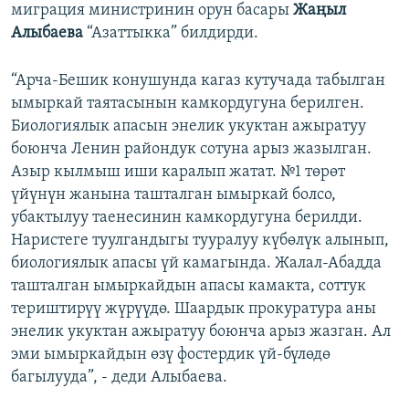
миграция министринин орун басары
Жаңыл
Алыбаева
“Азаттыкка” билдирди.
“Арча-Бешик конушунда кагаз кутучада табылган
ымыркай таятасынын камкордугуна берилген.
Биологиялык апасын энелик укуктан ажыратуу
боюнча Ленин райондук сотуна арыз жазылган.
Азыр кылмыш иши каралып жатат. №1 төрөт
үйүнүн жанына ташталган ымыркай болсо,
убактылуу таенесинин камкордугуна берилди.
Наристеге туулгандыгы тууралуу күбөлүк алынып,
биологиялык апасы үй камагында. Жалал-Абадда
ташталган ымыркайдын апасы камакта, соттук
териштирүү жүрүүдө. Шаардык прокуратура аны
энелик укуктан ажыратуу боюнча арыз жазган. Ал
эми ымыркайдын өзү фостердик үй-бүлөдө
багылууда”, - деди Алыбаева.