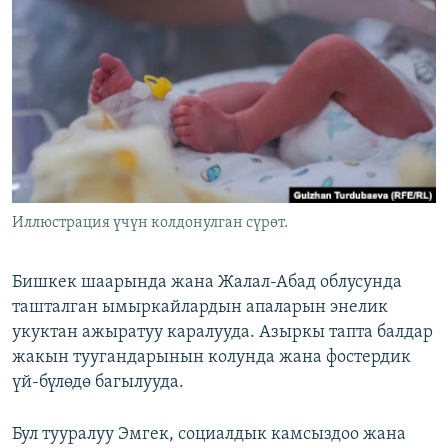
ОНЛАЙН ШЕРИНЕ
ЭЖЕ-СИҢДИЛЕР
АЗАТТЫК+
ЫҢГАЙСЫЗ СУРООЛОР
ЭЕ/АРнун бардык сайттары
Иллюстрация үчүн колдонулган сүрөт.
Бишкек шаарында жана Жалал-Абад облусунда
ташталган ымыркайлардын апаларын энелик
укуктан ажыратуу каралууда. Азыркы тапта балдар
жакын туугандарынын колунда жана фостердик
үй-бүлөдө багылууда.
Бул тууралуу Эмгек, социалдык камсыздоо жана