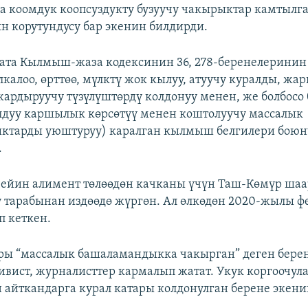
а коомдук коопсуздукту бузуучу чакырыктар камтылга
н корутундусу бар экенин билдирди.
ата Кылмыш-жаза кодексинин 36, 278-беренелеринин 
лкалоо, өрттөө, мүлктү жок кылуу, атуучу куралды, жа
жардыруучу түзүлүштөрдү колдонуу менен, же болбосо
лдуу каршылык көрсөтүү менен коштолуучу массалык
ктарды уюштуруу) каралган кылмыш белгилери бою
.
чейин алимент төлөөдөн качканы үчүн Таш-Көмүр ша
 тарабынан издөөдө жүргөн. Ал өлкөдөн 2020-жылы ф
 кеткен.
ры “массалык башаламандыкка чакырган” деген бере
тивист, журналисттер кармалып жатат. Укук коргоочул
 айткандарга курал катары колдонулган берене экен