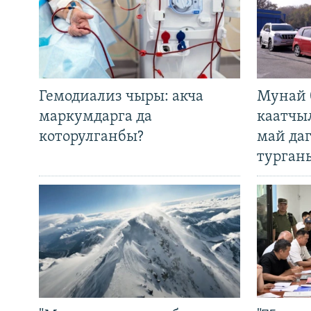
Гемодиализ чыры: акча
Мунай 
маркумдарга да
каатчы
которулганбы?
май да
турган