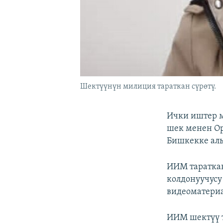
Шектүүнүн милиция тараткан сүрөтү.
Ички иштер 
шек менен О
Бишкекке алы
ИИМ тараткан
колдонуучусу
видеоматериа
ИИМ шектүү 