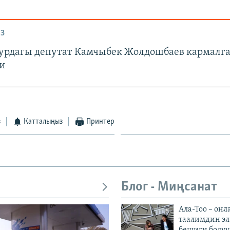
З
рдагы депутат Камчыбек Жолдошбаев кармалг
и
з
Катталыңыз
Принтер
Блог - Миңсанат
Ала-Тоо – онл
таалимдин эл