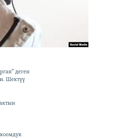
рган” деген
и. Шектүү
мактын
 коомдук