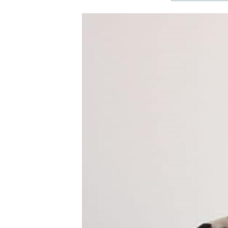
ЭЖЕ-СИҢДИЛЕР
АЗАТТЫК+
ЫҢГАЙСЫЗ СУРООЛОР