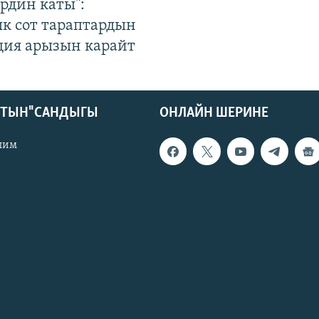
рдин каты":
к сот тараптардын
ция арызын карайт
КТЫН" САНДЫГЫ
ОНЛАЙН ШЕРИНЕ
лим