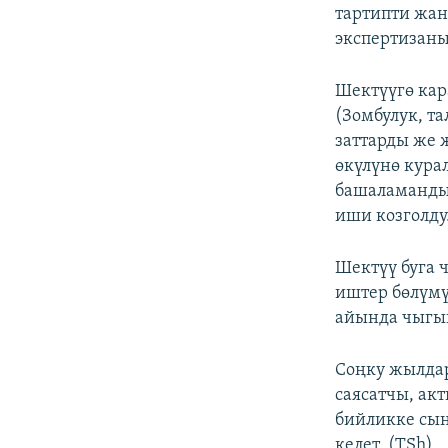
тартипти жан
экспертизаны
Шектүүгө кар
(Зомбулук, та
заттарды же 
өкүлүнө кура
башаламанды
иши козголду
Шектүү буга 
иштер бөлүмү
айында чыгып
Соңку жылда
саясатчы, ак
бийликке сын
келет. (TSh)