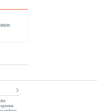
анын
айн
 аралык