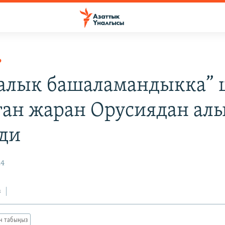
Р
алык башаламандыкка” 
ган жаран Орусиядан ал
ди
24
з
ан табыңыз