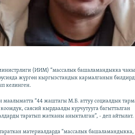
министрлиги (ИИМ) “массалык башаламандыкка чакы
русияда жүргөн кыргызстандык кармалганын билдирд
п келинген.
 маалыматта “44 жаштагы М.Б. аттуу социалдык тар
 коомдук, саясий кырдаалды курчутууга багытталган
лдарды таратып жатканы аныкталган”, - деп айтылат.
тараткан материалдарда “массалык башаламандыкка,