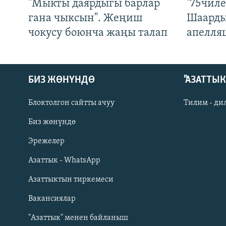
"Мыкты даярдыгы барлар
"75чиле
гана чыксын". Жеңиш
Шаарды
чокусу боюнча жаңы талап
апелля
БИЗ ЖӨНҮНДӨ
"АЗАТТЫ
Блоктолгон сайтты ачуу
Тилим - ди
Биз жөнүндө
Русский
Эрежелер
Азаттык - WhatsApp
ОНЛАЙН ШЕРИНЕ
Азаттыктын тиркемеси
Вакансиялар
"Азаттык" менен байланыш