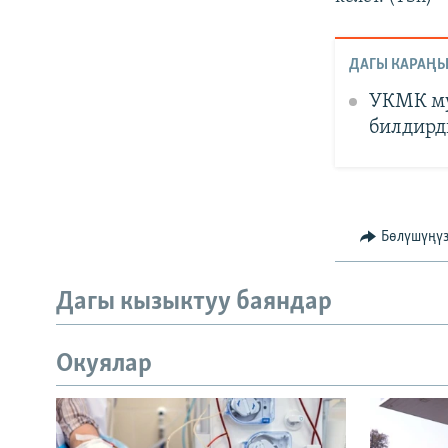
ДАГЫ КАРАҢЫ
УКМК му
билдирд
Бөлүшүңү
Дагы кызыктуу баяндар
Окуялар