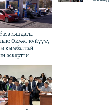
бешиги болуу
базарындагы
лык: Өкмөт күйүүчү
гы кымбаттай
ын эскертти