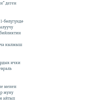
н” деген
1-бөлүгүндө
рылуучу
 бийликтин
нча кылмыш
ардык ички
евраль
не менен
ар муну
ин айтып