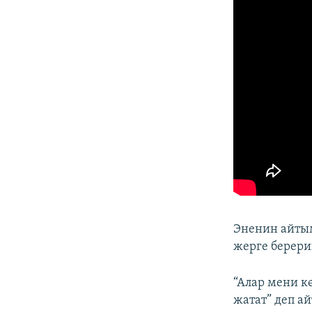
Эненин айтым
жерге берер
“Алар мени к
жатат” деп а