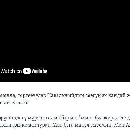
ында, тергөөчүлөр Навальныйдын сөөгүн эч кандай ж
ин айтышкан.
өрүстөндөгү мүрзөгө алып барып, “мына бул жерде сиз
йткылары келип турат. Мен буга макул эмесмин. Мен 