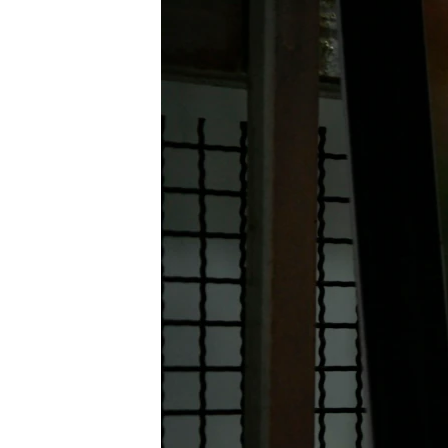
ЭЖЕ-СИҢДИЛЕР
АЗАТТЫК+
ЫҢГАЙСЫЗ СУРООЛОР