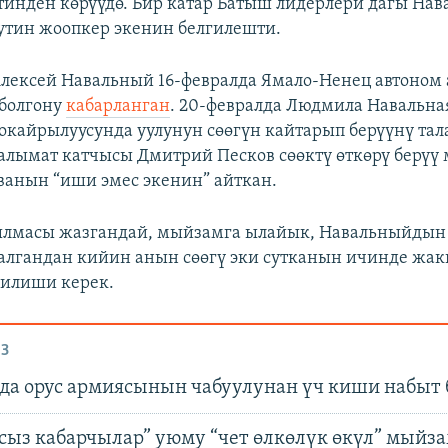
инден көрүүдө. Бир катар Батыш лидерлери дагы На
утин жоопкер экенин белгилешти.
лексей Навальный 16-февралда Ямало-Ненец автоном
 болгону
кабарланган
. 20-февралда Людмила Навальна
окайрылуусунда уулунун сөөгүн кайтарып берүүнү тал
лымат катчысы Дмитрий Песков сөөктү өткөрү берүү 
анын “иши эмес экенин” айткан.
сылмасы жазгандай, мыйзамга ылайык, Навальныйдын
алгандан кийин анын сөөгү эки сутканын ичинде жа
рилиши керек.
З
да орус армиясынын чабуулунан үч киши набыт 
асыз кабарчылар” уюму “чет өлкөлүк өкүл” мыйз