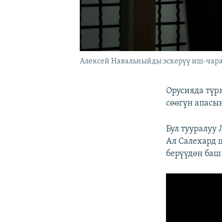
Алексей Навальныйды эскерүү иш-чара
Орусияда түр
сөөгүн апасы
Бул тууралуу
Ал Салехард 
берүүдөн баш