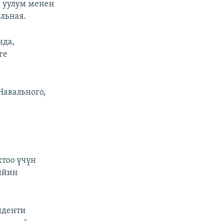
 уулум менен
льная.
нда,
ге
Навального,
тоо үчүн
ийин
иденти