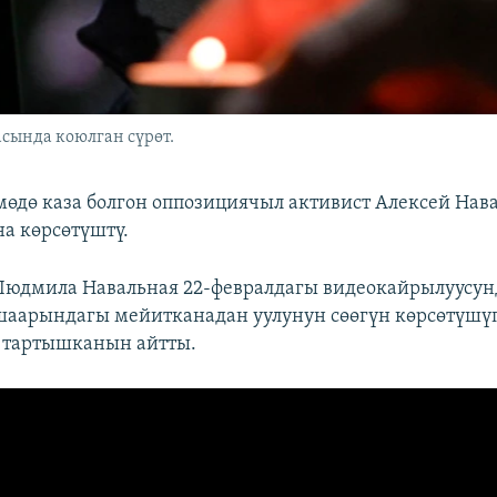
сында коюлган сүрөт.
мөдө каза болгон оппозициячыл активист Алексей На
на көрсөтүштү.
 Людмила Навальная 22-февралдагы видеокайрылуусун
шаарындагы мейитканадан уулунун сөөгүн көрсөтүшүп
 тартышканын айтты.