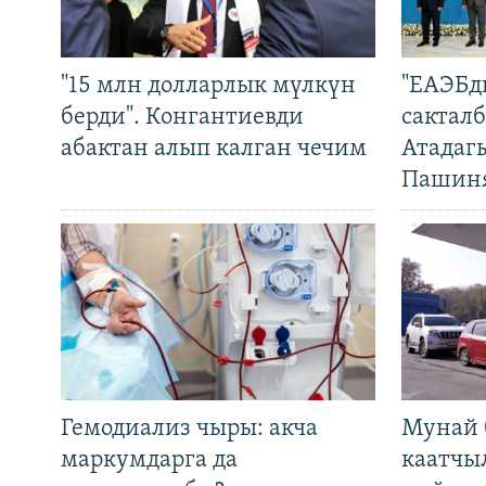
"15 млн долларлык мүлкүн
"ЕАЭБд
берди". Конгантиевди
сакталб
абактан алып калган чечим
Атадаг
Пашин
Гемодиализ чыры: акча
Мунай 
маркумдарга да
каатчы