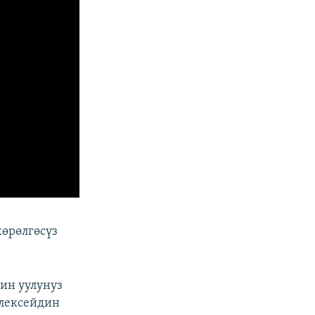
өрөлгөсүз
дин уулунуз
Алексейдин