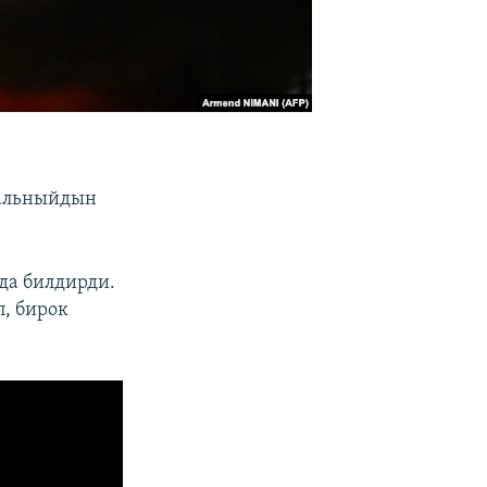
вальныйдын
да билдирди.
, бирок