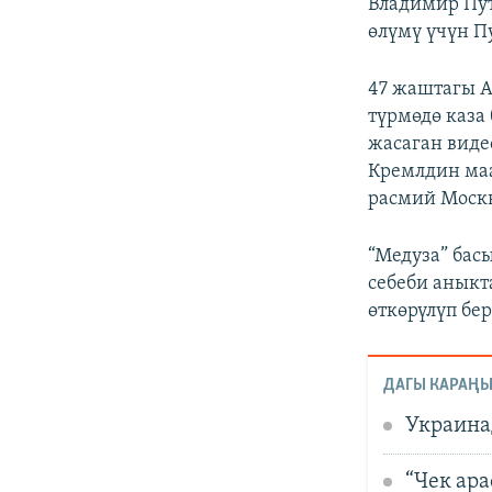
Владимир Пут
өлүмү үчүн П
47 жаштагы А
түрмөдө каза
жасаган виде
Кремлдин маа
расмий Москв
“Медуза” ба
себеби аныкт
өткөрүлүп бе
ДАГЫ КАРАҢЫ
Украина
“Чек ар