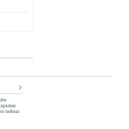
айн
 аралык
га тийиш