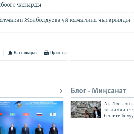
лбоого чакырды
Батмакан Жолболдуева үй камагына чыгарылды
з
Катталыңыз
Принтер
Блог - Миңсанат
Ала-Тоо – онл
таалимдин эл
бешиги болуу