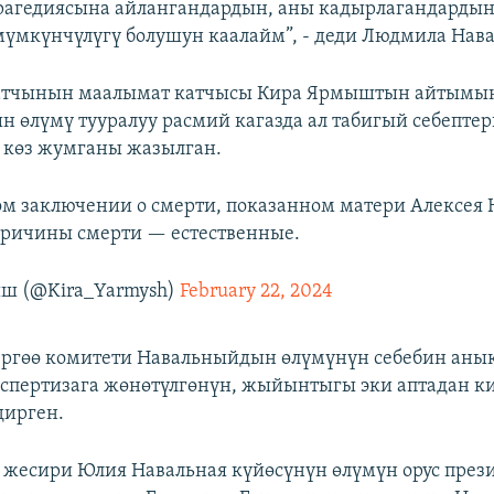
рагедиясына айлангандардын, аны кадырлагандардын
үмкүнчүлүгү болушун каалайм”, - деди Людмила Нава
атчынын маалымат катчысы Кира Ярмыштын айтымы
 өлүмү тууралуу расмий кагазда ал табигый себептер
 көз жумганы жазылган.
м заключении о смерти, показанном матери Алексея 
 причины смерти — естественные.
ш (@Kira_Yarmysh)
February 22, 2024
ергөө комитети Навальныйдын өлүмүнүн себебин анык
кспертизага жөнөтүлгөнүн, жыйынтыгы эки аптадан к
дирген.
жесири Юлия Навальная күйөсүнүн өлүмүн орус през