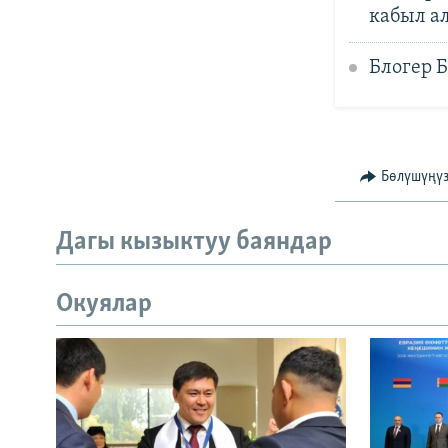
кабыл а
Блогер 
Бөлүшүңү
Дагы кызыктуу баяндар
Окуялар