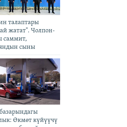
ин талаптары
ай жатат". Чолпон-
ы саммит,
яндын сыны
базарындагы
лык: Өкмөт күйүүчү