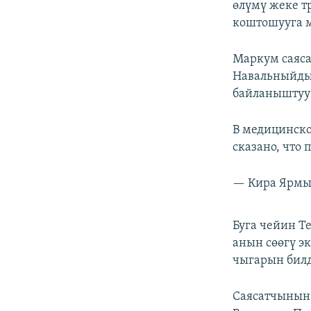
өлүмү жеке т
коштошууга м
Маркум саяс
Навальныйдын
байланыштуу
В медицинско
сказано, что
— Кира Ярмы
Буга чейин Т
анын сөөгү э
чыгарын бил
Саясатчынын 