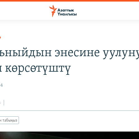
Р
ьныйдын энесине уулун
н көрсөтүштү
24
з
ан табыңыз