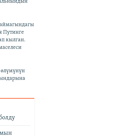
вальныйдын
 аймагындагы
я Путинге
ап кылган.
маселеси
 өлүмүнүн
кындарына
болду
амын