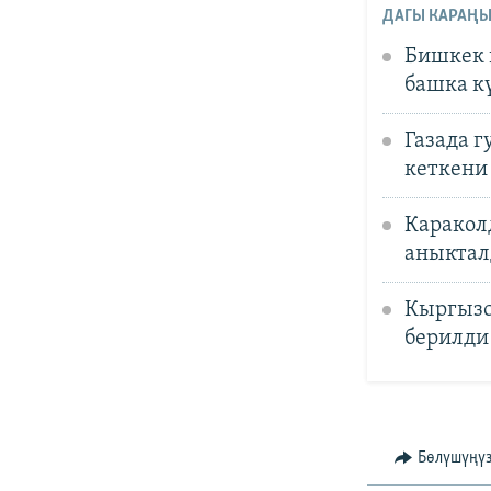
ДАГЫ КАРАҢЫ
Бишкек 
башка к
Газада 
кеткени
Каракол
аныкта
Кыргызс
берилди
Бөлүшүңү