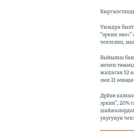
Кыргызстанды
Уюмдун былт
“эркин эмес”
чектелип, ма
Быйылкы баян
менен төмөнд
жашаган 52 ө
эми 21 өлкөд
Дүйнө калкын
эркин”, 20% 
шайлоолордог
укугунун чек