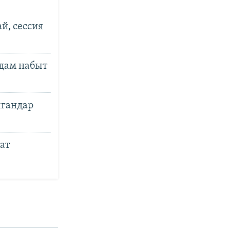
й, сессия
адам набыт
лгандар
ат