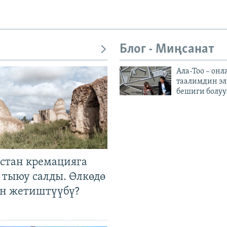
Блог - Миңсанат
Ала-Тоо – онл
таалимдин эл
бешиги болуу
стан кремацияга
 тыюу салды. Өлкөдө
өн жетиштүүбү?