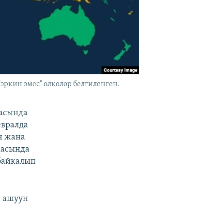
эркин эмес" өлкөлөр белгиленген.
масында
евралда
н жана
масында
байкалып
н ашуун