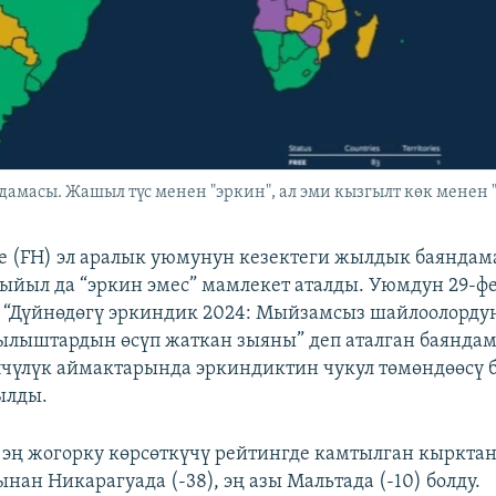
масы. Жашыл түс менен "эркин", ал эми кызгылт көк менен "
e (FH) эл аралык уюмунун кезектеги жылдык баянда
ыйыл да “эркин эмес” мамлекет аталды. Уюмдун 29-ф
 “Дүйнөдөгү эркиндик 2024: Мыйзамсыз шайлоолорду
ылыштардын өсүп жаткан зыяны” деп аталган баянда
чүлүк аймактарында эркиндиктин чукул төмөндөөсү 
ылды.
эң жогорку көрсөткүчү рейтингде камтылган кыркта
нан Никарагуада (-38), эң азы Мальтада (-10) болду.