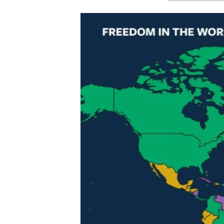
ЭЖЕ-СИҢДИЛЕР
АЗАТТЫК+
ЫҢГАЙСЫЗ СУРООЛОР