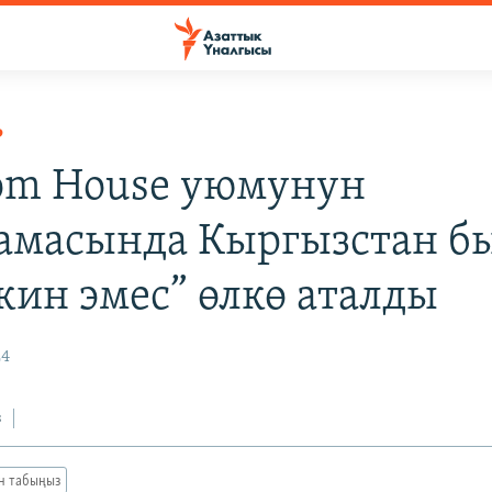
Р
om House уюмунун
амасында Кыргызстан б
ркин эмес” өлкө аталды
24
з
ан табыңыз