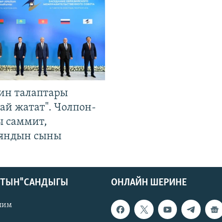
ин талаптары
ай жатат". Чолпон-
ы саммит,
яндын сыны
КТЫН" САНДЫГЫ
ОНЛАЙН ШЕРИНЕ
лим