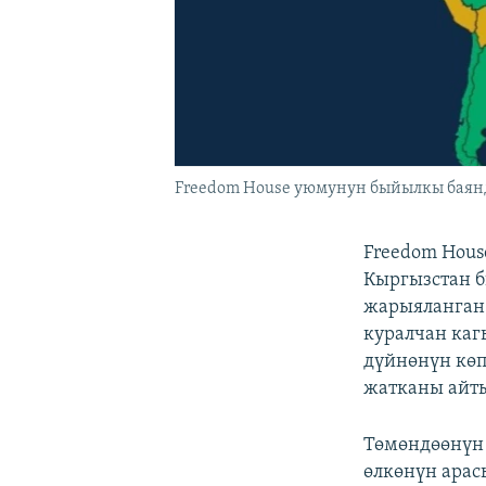
Freedom House уюмунун быйылкы баянда
Freedom Hous
Кыргызстан б
жарыяланган
куралчан каг
дүйнөнүн көп
жатканы айт
Төмөндөөнүн 
өлкөнүн арасы