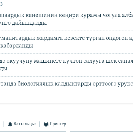
З
шаардык кеңешинин кеңири курамы чогула алба
үнгө дайындалды
гуманитардык жардамга кезекте турган ондогон 
 кабарланды
до окуучуну машинеге күчтөп салууга шек сана
лды
танда биологиялык калдыктарды өрттөөгө урукс
з
Катталыңыз
Принтер