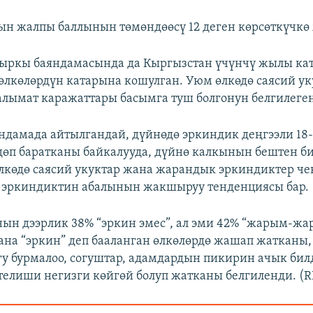
н жалпы баллынын төмөндөөсү 12 деген көрсөткүчкө 
ыркы баяндамасында да Кыргызстан үчүнчү жылы ка
 өлкөлөрдүн катарына кошулган. Уюм өлкөдө саясий ук
алымат каражаттары басымга туш болгонун белгилеге
дамада айтылгандай, дүйнөдө эркиндик деңгээли 18
өп баратканы байкалууда, дүйнө калкынын бештен би
лкөдө саясий укуктар жана жарандык эркиндиктер чек
ө эркиндиктин абалынын жакшыруу тенденциясы бар.
ын дээрлик 38% “эркин эмес”, ал эми 42% “жарым-жа
гана “эркин” деп бааланган өлкөлөрдө жашап жатканы,
у бурмалоо, согуштар, адамдардын пикирин ачык бил
телиши негизги көйгөй болуп жатканы белгиленди. (R