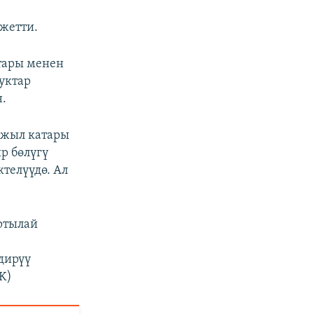
жетти.
тары менен
уктар
н.
-жыл катары
р бөлүгү
телүүдө. Ал
ртылай
дирүү
K)