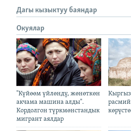
Дагы кызыктуу баяндар
Окуялар
"Күйөөм үйлөндү, жөнөткөн
Кыргыз
акчама машина алды".
расмий
Кордолгон түркмөнстандык
көрүст
мигрант аялдар