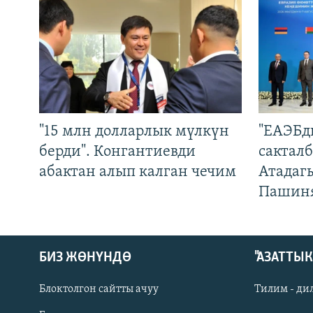
"15 млн долларлык мүлкүн
"ЕАЭБд
берди". Конгантиевди
сакталб
абактан алып калган чечим
Атадаг
Пашин
БИЗ ЖӨНҮНДӨ
"АЗАТТЫ
Блоктолгон сайтты ачуу
Тилим - ди