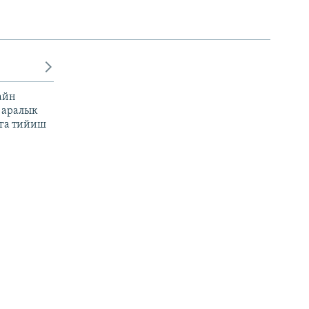
айн
 аралык
га тийиш