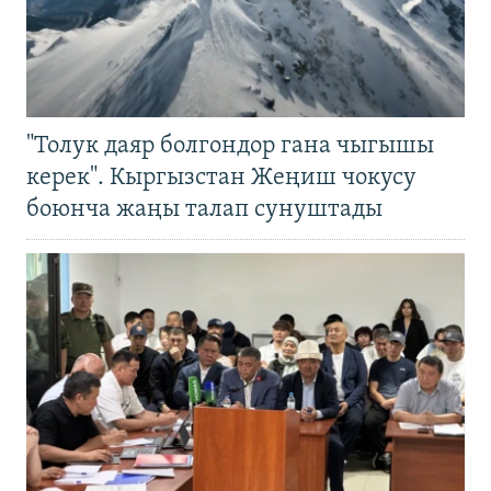
"Толук даяр болгондор гана чыгышы
керек". Кыргызстан Жеңиш чокусу
боюнча жаңы талап сунуштады