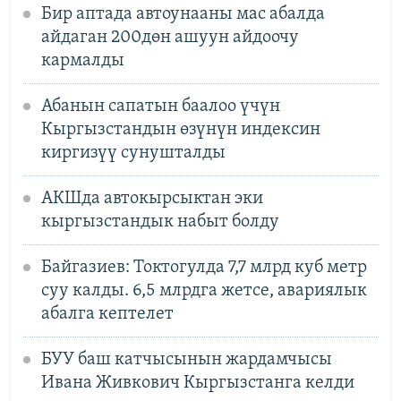
Бир аптада автоунааны мас абалда
айдаган 200дөн ашуун айдоочу
кармалды
Абанын сапатын баалоо үчүн
Кыргызстандын өзүнүн индексин
киргизүү сунушталды
АКШда автокырсыктан эки
кыргызстандык набыт болду
Байгазиев: Токтогулда 7,7 млрд куб метр
суу калды. 6,5 млрдга жетсе, авариялык
абалга кептелет
БУУ баш катчысынын жардамчысы
Ивана Живкович Кыргызстанга келди