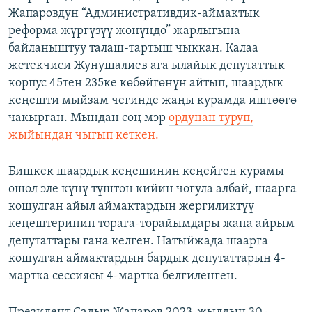
Жапаровдун “Административдик-аймактык
реформа жүргүзүү жөнүндө” жарлыгына
байланыштуу талаш-тартыш чыккан. Калаа
жетекчиси Жунушалиев ага ылайык депутаттык
корпус 45тен 235ке көбөйгөнүн айтып, шаардык
кеңешти мыйзам чегинде жаңы курамда иштөөгө
чакырган. Мындан соң мэр
ордунан туруп,
жыйындан чыгып кеткен.
Бишкек шаардык кеңешинин кеңейген курамы
ошол эле күнү түштөн кийин чогула албай, шаарга
кошулган айыл аймактардын жергиликтүү
кеңештеринин төрага-төрайымдары жана айрым
депутаттары гана келген. Натыйжада шаарга
кошулган аймактардын бардык депутаттарын 4-
мартка сессиясы 4-мартка белгиленген.