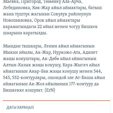
Маевка, Пригород, Төмөнкү Ала-Арча,
Лебединовка, Көк-Жар айыл аймактары, батыш
жана түштүк жагынан Сокулук районунун
Новопавловка, Орок айыл аймактары
карамагындагы 22 айыл менен чогуу Бишкек
шаарына каратылды.
Мындан тышкары, Ленин айыл аймагынын
Мыкан айылы, Ак-Жар, Нуркожо-Ата, Адилет
жаңы конуштары, Ак-Дөбө айыл аймагынын
Алтын-Казык жаңы конушу, Кара-Жыгач айыл
аймагынын Анар-Бак жаңы конушу менен 544,
545, 552-контурлары, ошондой эле Ат-Башы айыл
аймагынын Ак-Жол айылынын 177-контуру да
Бишкекке кошулат. (ErN)
ДАГЫ КАРАҢЫЗ