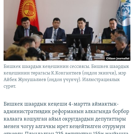
ОНЛАЙН ШЕРИНЕ
ЭЖЕ-СИҢДИЛЕР
АЗАТТЫК+
ЫҢГАЙСЫЗ СУРООЛОР
ЭЕ/АРнун бардык сайттары
Бишкек шаардык кеңешинин сессиясы. Бишкек шаардык
кеңешинин төрагасы К.Конгантиев (оңдон экинчи), мэр
Айбек Жунушалиев (оңдон үчүнчү). Иллюстрациялык
сүрөт.
Бишкек шаардык кеңеши 4-мартта аймактык-
административдик реформанын алкагында борбор
калаага кошулган айыл округдардын депутаттары
менен чогуу алгачкы ирет кеңейтилген отурумун