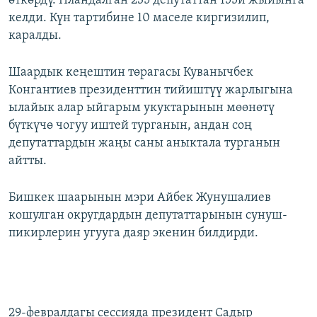
өткөрдү. Пландалган 235 депутаттан 155и жыйынга
келди. Күн тартибине 10 маселе киргизилип,
каралды.
Шаардык кеңештин төрагасы Куванычбек
Конгантиев президенттин тийиштүү жарлыгына
ылайык алар ыйгарым укуктарынын мөөнөтү
бүткүчө чогуу иштей турганын, андан соң
депутаттардын жаңы саны аныктала турганын
айтты.
Бишкек шаарынын мэри Айбек Жунушалиев
кошулган округдардын депутаттарынын сунуш-
пикирлерин угууга даяр экенин билдирди.
29-февралдагы сессияда президент Садыр