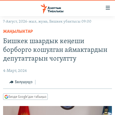
Линктер
Мазмунга
өтүңүз
7-Август, 2026-жыл, жума, Бишкек убактысы 09:00
Навигацияга
ЖАҢЫЛЫКТАР
өтүңүз
ЖАҢЫЛЫКТАР
КЫРГЫЗСТАН
Издөөгө
Бишкек шаардык кеңеши
салыңыз
ДҮЙНӨ
КЫРГЫЗСТАН
борборго кошулган аймактардын
УКРАИНА
САЯСАТ
ДҮЙНӨ
депутаттарын чогултту
АТАЙЫН ИЛИКТӨӨ
ЭКОНОМИКА
БОРБОР АЗИЯ
4-Март, 2024
ТВ ПРОГРАММАЛАР
МАДАНИЯТ
Бөлүшүңүз
ПОДКАСТ
БҮГҮН АЗАТТЫКТА
ӨЗГӨЧӨ ПИКИР
ЭКСПЕРТТЕР ТАЛДАЙТ
Бизди Google'дан табыңыз
БИЗ ЖАНА ДҮЙНӨ
Русский
ДАНИСТЕ