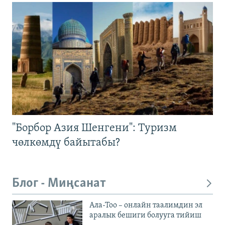
"Борбор Азия Шенгени": Туризм
чөлкөмдү байытабы?
Блог - Миңсанат
Ала-Тоо – онлайн таалимдин эл
аралык бешиги болууга тийиш