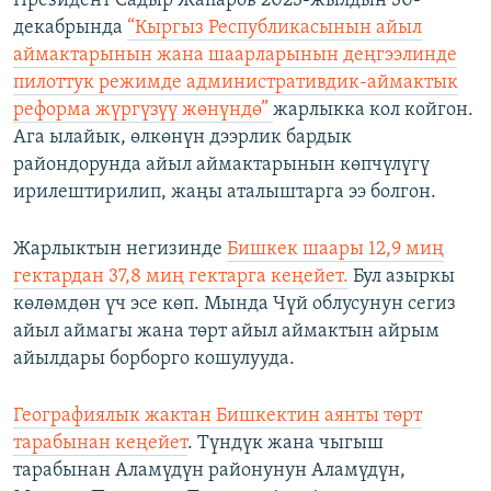
Президент Садыр Жапаров 2023-жылдын 30-
декабрында
“Кыргыз Республикасынын айыл
аймактарынын жана шаарларынын деңгээлинде
пилоттук режимде административдик-аймактык
реформа жүргүзүү жөнүндө”
жарлыкка кол койгон.
Ага ылайык, өлкөнүн дээрлик бардык
райондорунда айыл аймактарынын көпчүлүгү
ирилештирилип, жаңы аталыштарга ээ болгон.
Жарлыктын негизинде
Бишкек шаары 12,9 миң
гектардан 37,8 миң гектарга кеңейет.
Бул азыркы
көлөмдөн үч эсе көп. Мында Чүй облусунун сегиз
айыл аймагы жана төрт айыл аймактын айрым
айылдары борборго кошулууда.
Географиялык жактан Бишкектин аянты төрт
тарабынан кеңейет
. Түндүк жана чыгыш
тарабынан Аламүдүн районунун Аламүдүн,