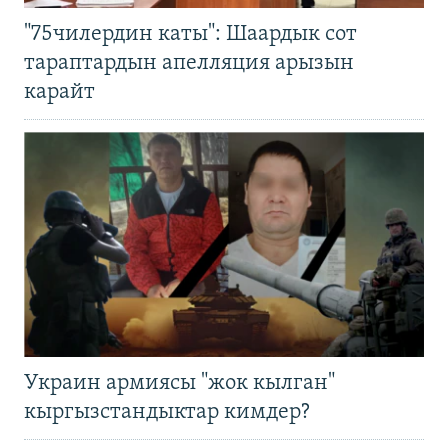
"75чилердин каты": Шаардык сот
тараптардын апелляция арызын
карайт
Украин армиясы "жок кылган"
кыргызстандыктар кимдер?