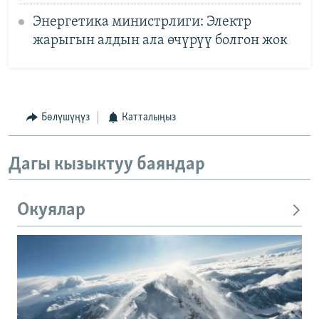
Энергетика министрлиги: Электр
жарыгын алдын ала өчүрүү болгон жок
Бөлүшүңүз
Катталыңыз
Дагы кызыктуу баяндар
Окуялар