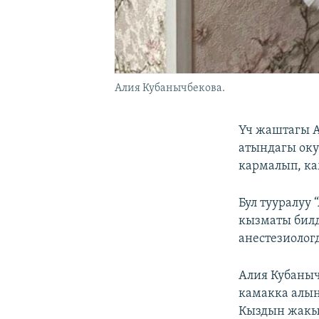
Алия Кубанычбекова.
Үч жаштагы А
атындагы оку
кармалып, к
Бул тууралуу
кызматы билд
анестезиолог
Алия Кубаныч
камакка алын
Кыздын жакын