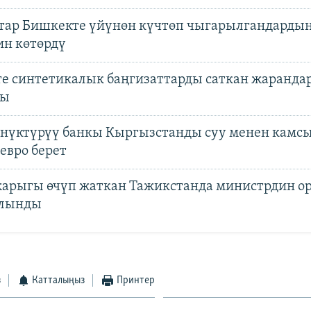
тар Бишкекте үйүнөн күчтөп чыгарылгандарды
ин көтөрдү
е синтетикалык баңгизаттарды саткан жарандар
ды
өнүктүрүү банкы Кыргызстанды суу менен камсы
 евро берет
жарыгы өчүп жаткан Тажикстанда министрдин ор
алынды
з
Катталыңыз
Принтер