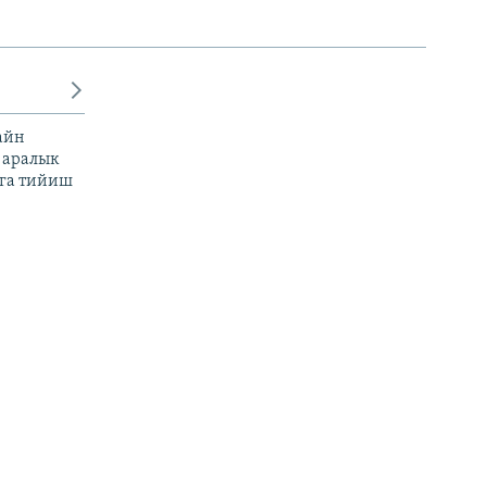
айн
 аралык
га тийиш