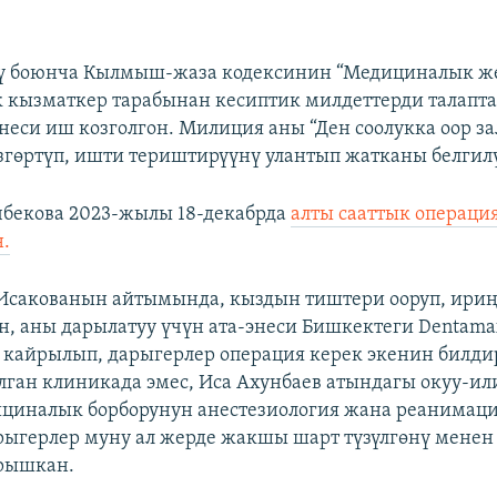
ү боюнча Кылмыш-жаза кодексинин “Медициналык ж
 кызматкер тарабынан кесиптик милдеттерди талапт
енеси иш козголгон. Милиция аны “Ден соолукка оор за
згөртүп, ишти териштирүүнү улантып жатканы белгилү
бекова 2023-жылы 18-декабрда
алты сааттык операци
н.
Исакованын айтымында, кыздын тиштери ооруп, ири
, аны дарылатуу үчүн ата-энеси Бишкектеги Dentama
кайрылып, дарыгерлер операция керек экенин билди
лган клиникада эмес, Иса Ахунбаев атындагы окуу-и
циналык борборунун анестезиология жана реанимац
рыгерлер муну ал жерде жакшы шарт түзүлгөнү менен
рышкан.