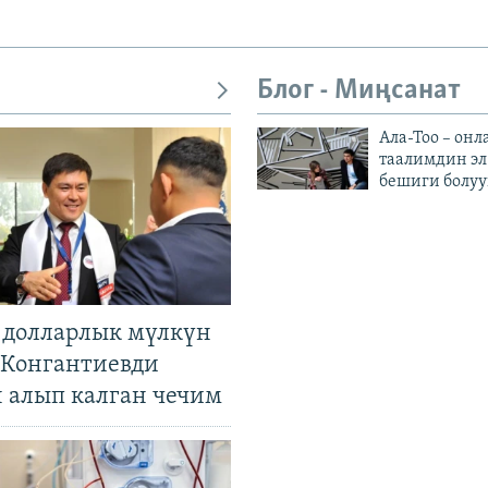
Блог - Миңсанат
Ала-Тоо – онл
таалимдин эл
бешиги болуу
н долларлык мүлкүн
. Конгантиевди
н алып калган чечим