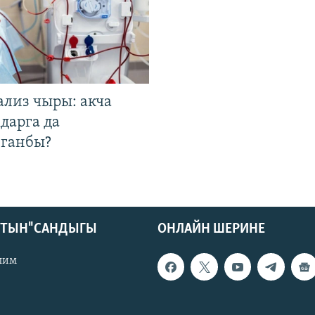
ализ чыры: акча
дарга да
лганбы?
КТЫН" САНДЫГЫ
ОНЛАЙН ШЕРИНЕ
лим