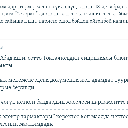
ала дарыгерлер менен сүйлөшүп, кызын 18-декабрда 
н, ага “Севоран” дарысын жыттатып тишин тазалайбы
не сайышканын, наристе ошол бойдон ойгонбой калга
З
Абад иши: сотто Токталиевдин лицензиясы боюн
ыкты
ык мекемелердеги документи жок адамдар туур
рмө берилди
 чөгүп кеткен балдардын маселеси парламентте 
 электр тармактары” керектөө көп маалда чектө
лгенин маалымдады