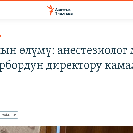
Р
ын өлүмү: анестезиолог
рбордун директору кам
з
ан табыңыз