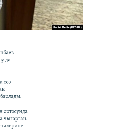
унбаев
у да
а сөз
ан
абарлады.
н ортосунда
а чыгарган.
кчилерине