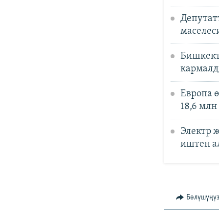
Депутат
маселес
Бишкект
кармал
Европа 
18,6 млн
Электр 
иштен 
Бөлүшүңү