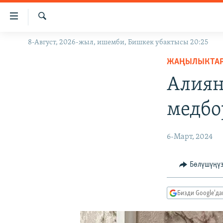
Линктер
Мазмунга
өтүңүз
Издөө
8-Август, 2026-жыл, ишемби, Бишкек убактысы 20:25
ЖАҢЫЛЫКТАР
Навигацияга
өтүңүз
ЖАҢЫЛЫКТА
КЫРГЫЗСТАН
Издөөгө
Алиян
ДҮЙНӨ
КЫРГЫЗСТАН
салыңыз
УКРАИНА
САЯСАТ
ДҮЙНӨ
медбо
АТАЙЫН ИЛИКТӨӨ
ЭКОНОМИКА
БОРБОР АЗИЯ
ТВ ПРОГРАММАЛАР
МАДАНИЯТ
6-Март, 2024
ПОДКАСТ
БҮГҮН АЗАТТЫКТА
Бөлүшүңү
ӨЗГӨЧӨ ПИКИР
ЭКСПЕРТТЕР ТАЛДАЙТ
БИЗ ЖАНА ДҮЙНӨ
Бизди Google'д
ДАНИСТЕ