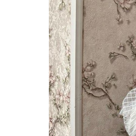
ЭЖЕ-СИҢДИЛЕР
АЗАТТЫК+
ЫҢГАЙСЫЗ СУРООЛОР