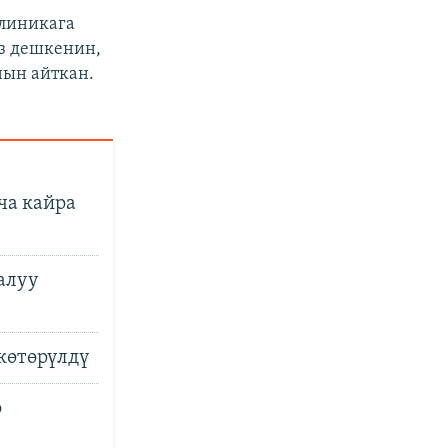
клиникага
з дешкенин,
нын айткан.
ча кайра
алуу
көтөрүлдү
ө