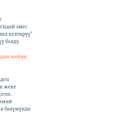
е
агыдай эмес
лал келтирүү”
ү болду.
ядан кийин
ңдеп
x жеке
рген.
лимий
ия бөлүмүндө