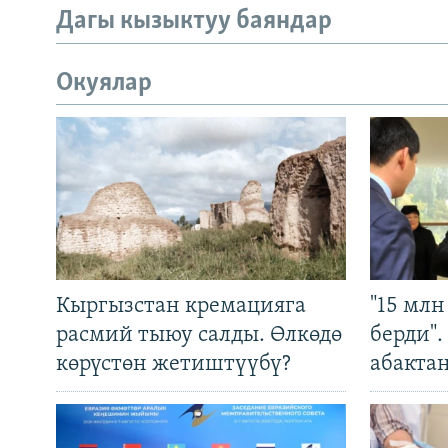
Дагы кызыктуу баяндар
Окуялар
Кыргызстан кремацияга
"15 мл
расмий тыюу салды. Өлкөдө
берди"
көрүстөн жетиштүүбү?
абакта