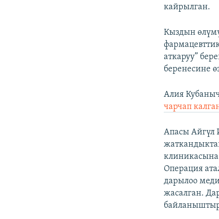
кайрылган.
Кыздын өлүм
фармацевттик
аткаруу” бер
беренесине ө
Алия Кубаныч
чарчап калга
Апасы Айгүл 
жаткандыктан
клиникасына 
Операция ата
дарылоо меди
жасалган. Да
байланышты