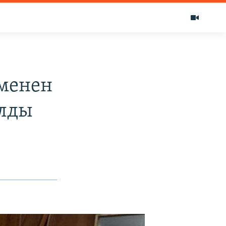
 менен
алды