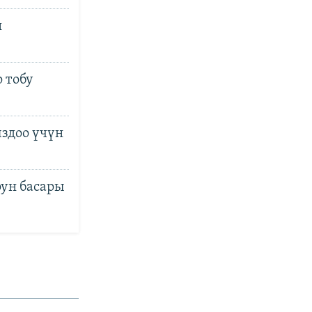
н
 тобу
здоо үчүн
ун басары