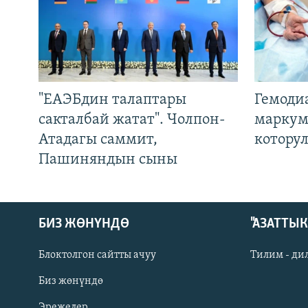
"ЕАЭБдин талаптары
Гемоди
сакталбай жатат". Чолпон-
маркум
Атадагы саммит,
котору
Пашиняндын сыны
БИЗ ЖӨНҮНДӨ
"АЗАТТЫ
Блоктолгон сайтты ачуу
Тилим - ди
Биз жөнүндө
Русский
Эрежелер