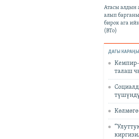
Атасы алдын 
алып барганы
бирок ага ий
(BTo)
ДАГЫ КАРАҢЫ
Кемпир-
талаш ч
Социалд
түшүндү
Көлмөгө
“Улуттук
киргизи