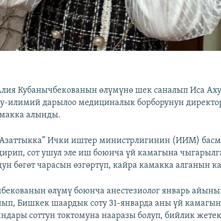
лия Кубанычбекованын өлүмүнө шек саналып Иса Ах
у-илимий дарылоо медициналык борборунун директор
амакка алынды.
 “Азаттыкка” Ички иштер министрлигинин (ИИМ) басм
ирип, сот ушул эле иш боюнча үй камагына чыгарылг
дун бөгөт чарасын өзгөртүп, кайра камакка алганын к
бекованын өлүмү боюнча анестезиолог январь айыны
ып, Бишкек шаардык соту 31-январда аны үй камагын
дары соттун токтомуна нааразы болуп, бийлик жете