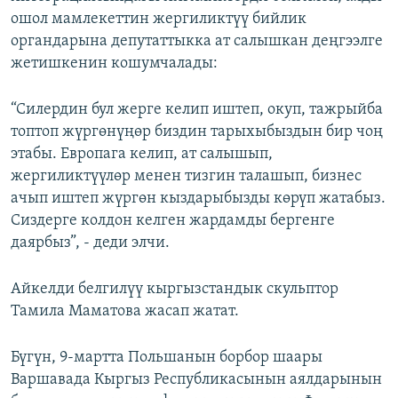
ошол мамлекеттин жергиликтүү бийлик
органдарына депутаттыкка ат салышкан деңгээлге
жетишкенин кошумчалады:
“Силердин бул жерге келип иштеп, окуп, тажрыйба
топтоп жүргөнүңөр биздин тарыхыбыздын бир чоң
этабы. Европага келип, ат салышып,
жергиликтүүлөр менен тизгин талашып, бизнес
ачып иштеп жүргөн кыздарыбызды көрүп жатабыз.
Сиздерге колдон келген жардамды бергенге
даярбыз”, - деди элчи.
Айкелди белгилүү кыргызстандык скульптор
Тамила Маматова жасап жатат.
Бүгүн, 9-мартта Польшанын борбор шаары
Варшавада Кыргыз Республикасынын аялдарынын