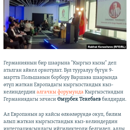
ОНЛАЙН ШЕРИНЕ
ЭЖЕ-СИҢДИЛЕР
АЗАТТЫК+
ЫҢГАЙСЫЗ СУРООЛОР
ЭЕ/АРнун бардык сайттары
Германиянын бир шаарына "Кыргыз кызы" деп
аталган айкел орнотулат. Бул тууралуу бүгүн 9-
мартта Польшанын борбору Варшава шаарында
өтүп жаткан Европадагы кыргызстандык кыз-
келиндердин
алгачкы форумунда
Кыргызстандын
Германиядагы элчиси
Өмүрбек Текебаев
билдирди.
Ал Европанын ар кайсы өлкөлөрүндө окуп, билим
алып жаткан кыргызстандык кыз-келиндердин
интеграциясындагы ийгиликтерди белгилеп, алды