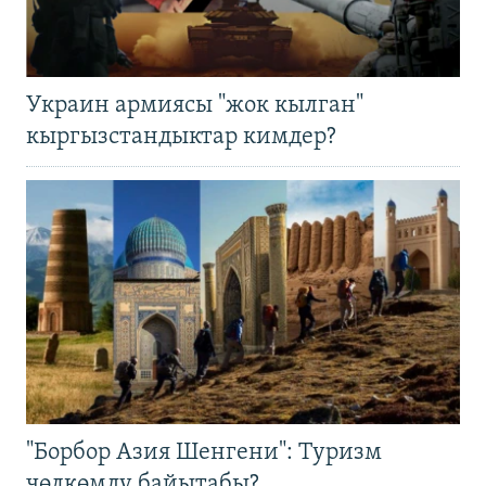
Украин армиясы "жок кылган"
кыргызстандыктар кимдер?
"Борбор Азия Шенгени": Туризм
чөлкөмдү байытабы?