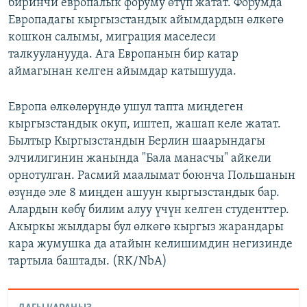
биринчи европалык форуму өтүп жатат. Форумда
Европадагы кыргызстандык айымдардын өлкөгө
кошкон салымы, миграция маселеси
талкууланууда. Ага Европанын бир катар
аймагынан келген айымдар катышууда.
Европа өлкөлөрүндө ушул тапта миңдеген
кыргызстандык окуп, иштеп, жашап келе жатат.
Былтыр Кыргызстандын Берлин шаарындагы
элчилигинин жанында "Бала манасчы" айкели
орнотулган. Расмий маалымат боюнча Польшанын
өзүндө эле 8 миңден ашуун кыргызстандык бар.
Алардын көбү билим алуу үчүн келген студенттер.
Акыркы жылдары бул өлкөгө кыргыз жарандары
кара жумушка да атайын келишимдин негизинде
тартыла баштады. (RK/NbA)