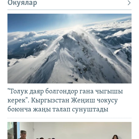
Окуялар
"Толук даяр болгондор гана чыгышы
керек". Кыргызстан Жеңиш чокусу
боюнча жаңы талап сунуштады