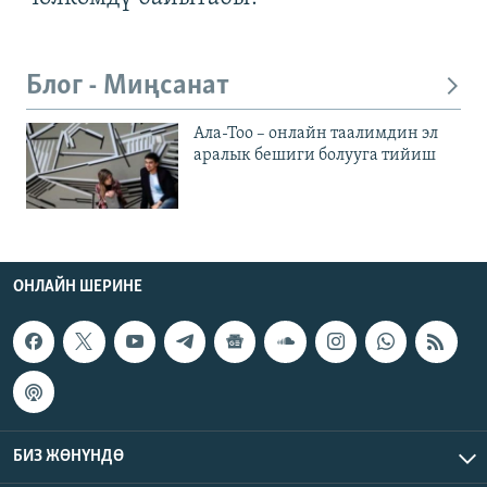
Блог - Миңсанат
Ала-Тоо – онлайн таалимдин эл
аралык бешиги болууга тийиш
ОНЛАЙН ШЕРИНЕ
БИЗ ЖӨНҮНДӨ