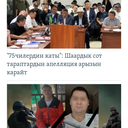
"75чилердин каты": Шаардык сот
тараптардын апелляция арызын
карайт