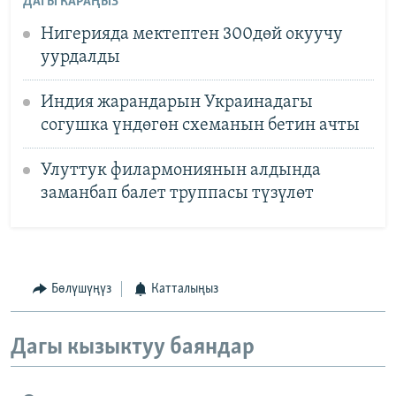
ДАГЫ КАРАҢЫЗ
Нигерияда мектептен 300дөй окуучу
уурдалды
Индия жарандарын Украинадагы
согушка үндөгөн схеманын бетин ачты
Улуттук филармониянын алдында
заманбап балет труппасы түзүлөт
Бөлүшүңүз
Катталыңыз
Дагы кызыктуу баяндар