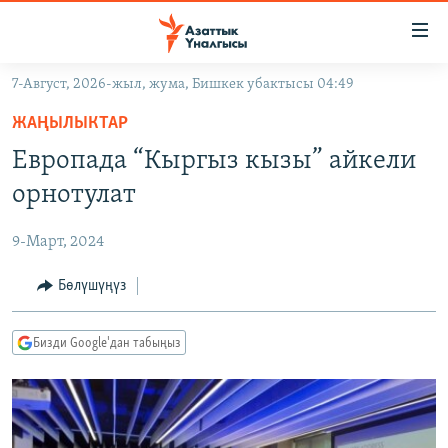
Линктер
Мазмунга
өтүңүз
7-Август, 2026-жыл, жума, Бишкек убактысы 04:49
Навигацияга
ЖАҢЫЛЫКТАР
өтүңүз
ЖАҢЫЛЫКТАР
КЫРГЫЗСТАН
Издөөгө
Европада “Кыргыз кызы” айкели
салыңыз
ДҮЙНӨ
КЫРГЫЗСТАН
орнотулат
УКРАИНА
САЯСАТ
ДҮЙНӨ
9-Март, 2024
АТАЙЫН ИЛИКТӨӨ
ЭКОНОМИКА
БОРБОР АЗИЯ
ТВ ПРОГРАММАЛАР
Бөлүшүңүз
МАДАНИЯТ
ПОДКАСТ
БҮГҮН АЗАТТЫКТА
Бизди Google'дан табыңыз
ӨЗГӨЧӨ ПИКИР
ЭКСПЕРТТЕР ТАЛДАЙТ
БИЗ ЖАНА ДҮЙНӨ
Русский
ДАНИСТЕ