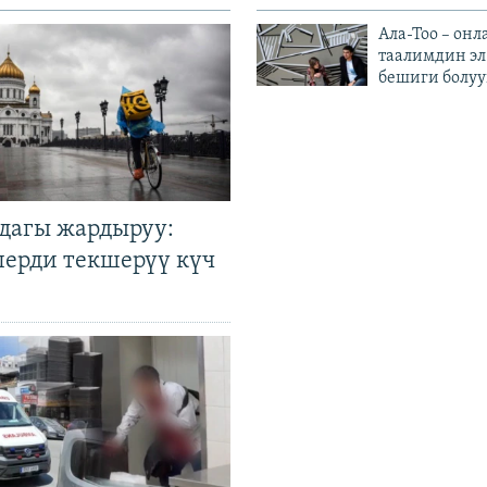
Ала-Тоо – онл
таалимдин эл
бешиги болуу
дагы жардыруу:
лерди текшерүү күч