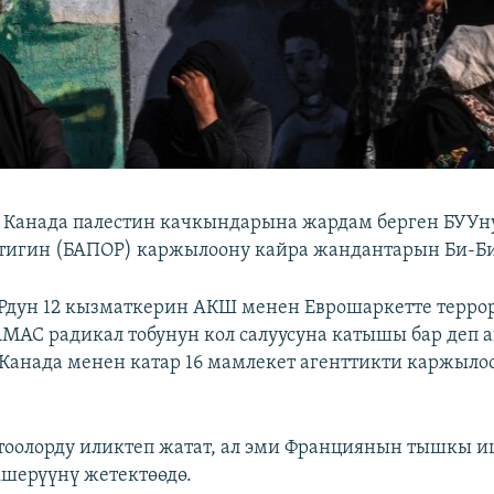
 Канада палестин качкындарына жардам берген БУУ
тигин (БАПОР) каржылоону кайра жандантарын Би-Б
дун 12 кызматкерин АКШ менен Еврошаркетте террор
МАС радикал тобунун кол салуусуна катышы бар деп 
 Канада менен катар 16 мамлекет агенттикти каржыло
тоолорду иликтеп жатат, ал эми Франциянын тышкы 
шерүүнү жетектөөдө.