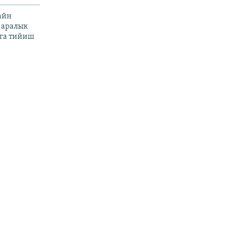
айн
 аралык
га тийиш