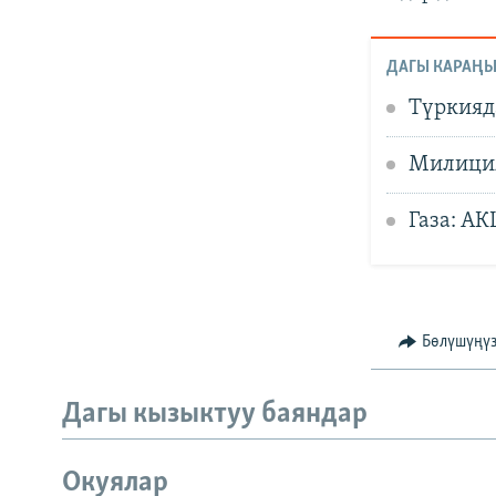
ДАГЫ КАРАҢЫ
Түркияд
Милиция
Газа: А
Бөлүшүңү
Дагы кызыктуу баяндар
Окуялар