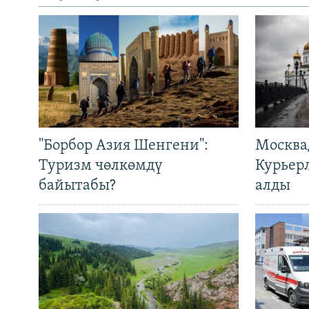
"Борбор Азия Шенгени":
Москва
Туризм чөлкөмдү
Курьер
байытабы?
алды