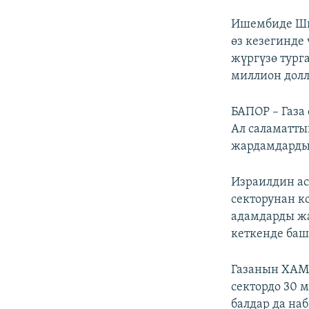
Ишембиде Шве
өз кезегинд
жүргүзө тург
миллион долл
БАПОР – Газа
Ал саламатты
жардамдарды 
Израилдин ас
секторунан к
адамдарды жа
кеткенде баш
Газанын ХАМА
сектордо 30 
балдар да на