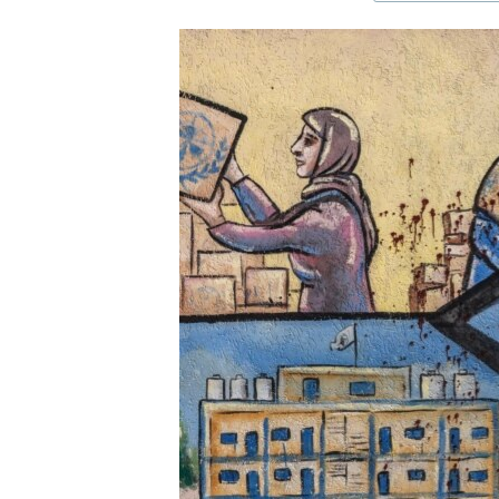
ЭЖЕ-СИҢДИЛЕР
АЗАТТЫК+
ЫҢГАЙСЫЗ СУРООЛОР