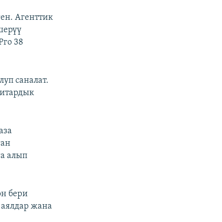
ен. Агенттик
шерүү
Рго 38
луп саналат.
нитардык
аза
ган
га алып
он бери
 аялдар жана