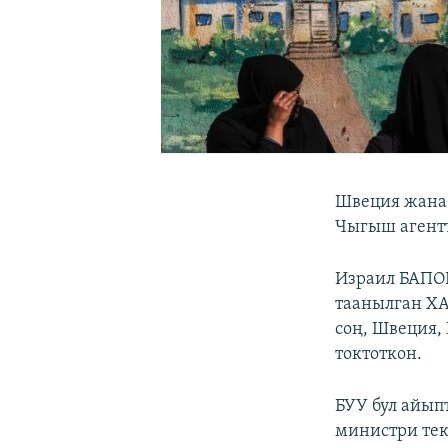
Швеция жана
Чыгыш агент
Израил БАПОР
таанылган ХА
соң, Швеция,
токтоткон.
БУУ бул айып
министри тек