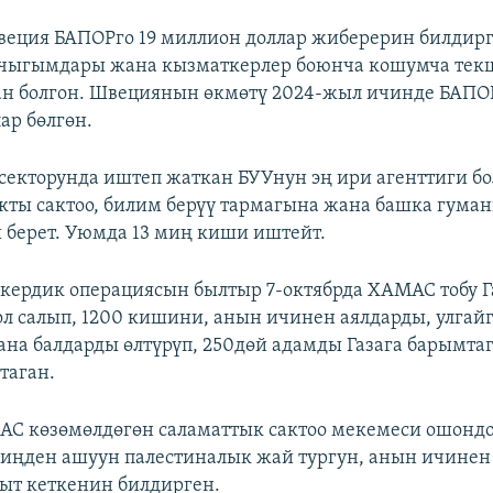
ция БАПОРго 19 миллион доллар жиберерин билдирг
е чыгымдары жана кызматкерлер боюнча кошумча тек
ан болгон. Швециянын өкмөтү 2024-жыл ичинде БАПО
ар бөлгөн.
 секторунда иштеп жаткан БУУнун эң ири агенттиги бо
кты сактоо, билим берүү тармагына жана башка гума
берет. Уюмда 13 миң киши иштейт.
кердик операциясын былтыр 7-октябрда ХАМАС тобу Г
ол салып, 1200 кишини, анын ичинен аялдарды, улгай
на балдарды өлтүрүп, 250дөй адамды Газага барымта
таган.
С көзөмөлдөгөн саламаттык сактоо мекемеси ошонд
миңден ашуун палестиналык жай тургун, анын ичинен
быт кеткенин билдирген.