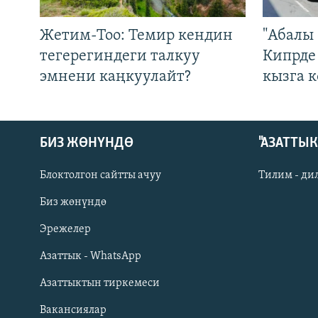
Жетим-Тоо: Темир кендин
"Абалы 
тегерегиндеги талкуу
Кипрде
эмнени каңкуулайт?
кызга к
БИЗ ЖӨНҮНДӨ
"АЗАТТЫ
Блоктолгон сайтты ачуу
Тилим - ди
Биз жөнүндө
Русский
Эрежелер
Азаттык - WhatsApp
ОНЛАЙН ШЕРИНЕ
Азаттыктын тиркемеси
Вакансиялар