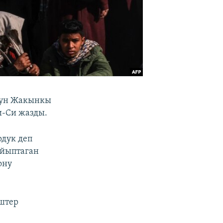
нун Жакынкы
и-Си жазды.
дук деп
айыптаган
ону
иштер