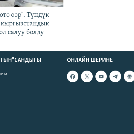
өтө оор". Түндүк
 кыргызстандык
ол салуу болду
КТЫН" САНДЫГЫ
ОНЛАЙН ШЕРИНЕ
лим