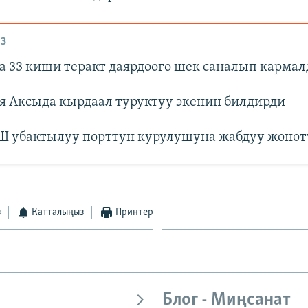
З
а 33 киши теракт даярдоого шек саналып карма
 Аксыда кырдаал туруктуу экенин билдирди
КШ убактылуу порттун курулушуна жабдуу жөнөт
з
Катталыңыз
Принтер
Блог - Миңсанат