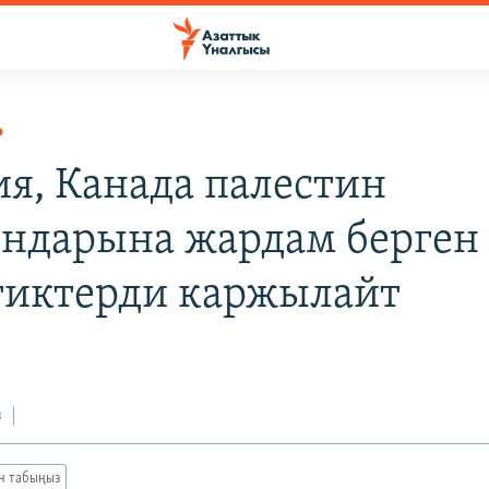
Р
я, Канада палестин
ндарына жардам берген
тиктерди каржылайт
з
ан табыңыз