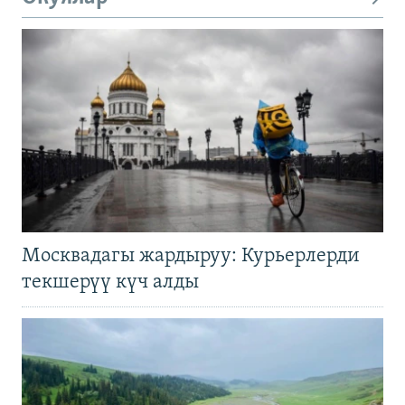
Москвадагы жардыруу: Курьерлерди
текшерүү күч алды