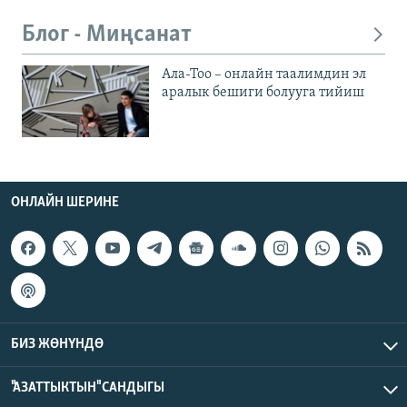
Блог - Миңсанат
Ала-Тоо – онлайн таалимдин эл
аралык бешиги болууга тийиш
ОНЛАЙН ШЕРИНЕ
БИЗ ЖӨНҮНДӨ
"АЗАТТЫКТЫН" САНДЫГЫ