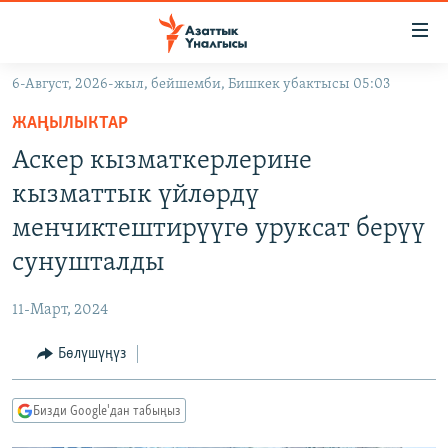
Линктер
Мазмунга
өтүңүз
6-Август, 2026-жыл, бейшемби, Бишкек убактысы 05:03
Навигацияга
ЖАҢЫЛЫКТАР
өтүңүз
ЖАҢЫЛЫКТАР
КЫРГЫЗСТАН
Издөөгө
Аскер кызматкерлерине
салыңыз
ДҮЙНӨ
КЫРГЫЗСТАН
кызматтык үйлөрдү
УКРАИНА
САЯСАТ
ДҮЙНӨ
менчиктештирүүгө уруксат берүү
АТАЙЫН ИЛИКТӨӨ
ЭКОНОМИКА
БОРБОР АЗИЯ
сунушталды
ТВ ПРОГРАММАЛАР
МАДАНИЯТ
11-Март, 2024
ПОДКАСТ
БҮГҮН АЗАТТЫКТА
Бөлүшүңүз
ӨЗГӨЧӨ ПИКИР
ЭКСПЕРТТЕР ТАЛДАЙТ
БИЗ ЖАНА ДҮЙНӨ
Русский
Бизди Google'дан табыңыз
ДАНИСТЕ