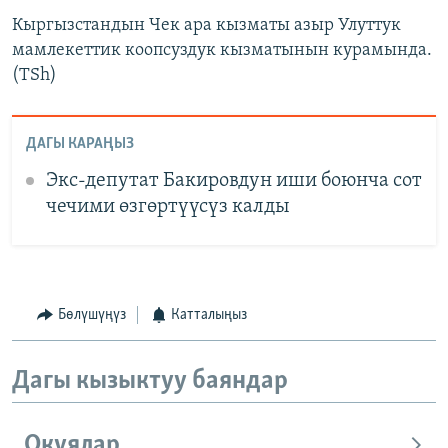
Кыргызстандын Чек ара кызматы азыр Улуттук
мамлекеттик коопсуздук кызматынын курамында.
(TSh)
ДАГЫ КАРАҢЫЗ
Экс-депутат Бакировдун иши боюнча сот
чечими өзгөртүүсүз калды
Бөлүшүңүз
Катталыңыз
Дагы кызыктуу баяндар
Окуялар