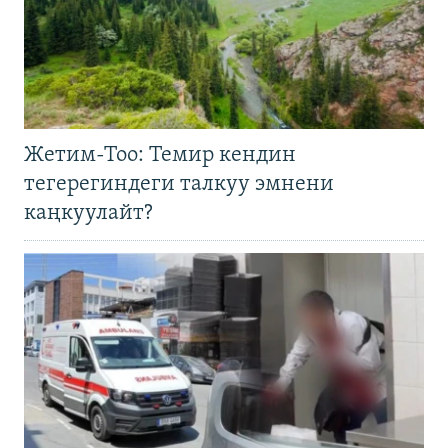
Жетим-Тоо: Темир кендин
тегерегиндеги талкуу эмнени
каңкуулайт?