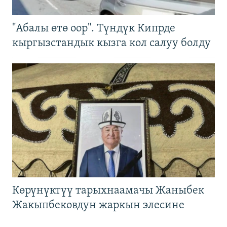
"Абалы өтө оор". Түндүк Кипрде
кыргызстандык кызга кол салуу болду
Көрүнүктүү тарыхнаамачы Жаныбек
Жакыпбековдун жаркын элесине