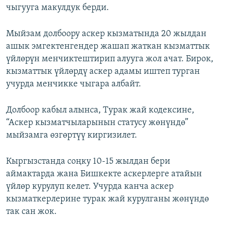
чыгууга макулдук берди.
Мыйзам долбоору аскер кызматында 20 жылдан
ашык эмгектенгендер жашап жаткан кызматтык
үйлөрүн менчиктештирип алууга жол ачат. Бирок,
кызматтык үйлөрдү аскер адамы иштеп турган
учурда менчикке чыгара албайт.
Долбоор кабыл алынса, Турак жай кодексине,
“Аскер кызматчыларынын статусу жөнүндө”
мыйзамга өзгөртүү киргизилет.
Кыргызстанда соңку 10-15 жылдан бери
аймактарда жана Бишкекте аскерлерге атайын
үйлөр курулуп келет. Учурда канча аскер
кызматкерлерине турак жай курулганы жөнүндө
так сан жок.