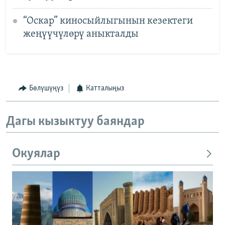
“Оскар” киносыйлыгынын кезектеги
жеңүүчүлөрү аныкталды
Бөлүшүңүз
Катталыңыз
Дагы кызыктуу баяндар
Окуялар