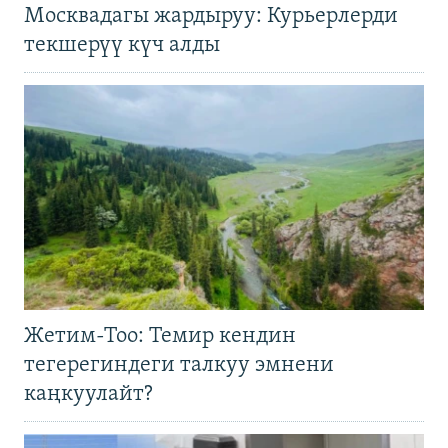
Москвадагы жардыруу: Курьерлерди
текшерүү күч алды
Жетим-Тоо: Темир кендин
тегерегиндеги талкуу эмнени
каңкуулайт?