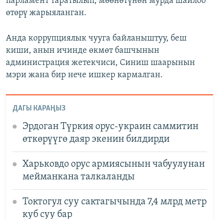
парламент таратылып, мөөнөтүнөн мурда шайлоо
өтөрү жарыяланган.
Анда коррупциялык чууга байланыштуу, беш
киши, анын ичинде өкмөт башчынын
администрация жетекчиси, Синиш шаарынын
мэри жана бир нече ишкер кармалган.
ДАГЫ КАРАҢЫЗ
Эрдоган Түркия орус-украин саммитин
өткөрүүгө даяр экенин билдирди
Харьковдо орус армиясынын чабуулунан
мейманкана талкаланды
Токтогул суу сактагычында 7,4 млрд метр
куб суу бар