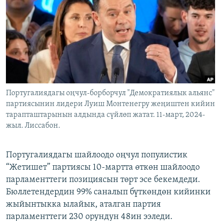
ОНЛАЙН ШЕРИНЕ
ЭЖЕ-СИҢДИЛЕР
АЗАТТЫК+
ЫҢГАЙСЫЗ СУРООЛОР
ЭЕ/АРнун бардык сайттары
Португалиядагы оңчул-борборчул "Демократиялык альянс"
партиясынин лидери Луиш Монтенегру жеңиштен кийин
тарапташтарынын алдында сүйлөп жатат. 11-март, 2024-
жыл. Лиссабон.
Португалиядагы шайлоодо оңчул популистик
“Жетишет” партиясы 10-мартта өткөн шайлоодо
парламенттеги позициясын төрт эсе бекемдеди.
Бюллетендердин 99% саналып бүткөндөн кийинки
жыйынтыкка ылайык, аталган партия
парламенттеги 230 орундун 48ин ээледи.