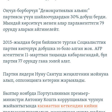
Оңчул-борборчул "Демократиялык альянс"
партиясы үчүн шайлоочудардын 30% добуш берди.
Мындай көрсөткүч менен алар парламенттеги 79
орунду аларын айгинелейт.
2015-жылдан бери бийликте турган Социалисттик
партия көпчүлүк добушка ээ боло алган жок. AFP
агенттиги 11-марттын таңында кабарлагандай, бул
партия 77 орунду гана ээлей алат.
Партия лидери Нуну Сантуш жеңилгенин мойнуна
алып, оппозицияга кетерин жарыялады.
Былтыр ноябрда Португалиянын премьер-
министри Антониу Кошта коррупциялык чуунун
жыйынтыгында
кызматтан кеткендин кийин