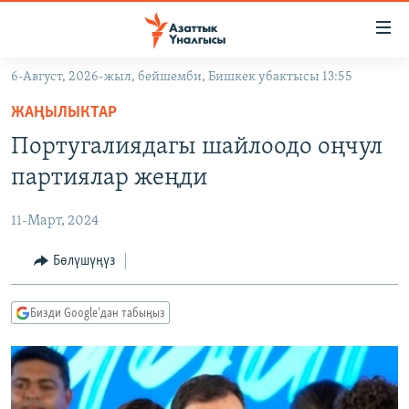
Линктер
Мазмунга
өтүңүз
6-Август, 2026-жыл, бейшемби, Бишкек убактысы 13:55
Навигацияга
ЖАҢЫЛЫКТАР
өтүңүз
ЖАҢЫЛЫКТАР
КЫРГЫЗСТАН
Издөөгө
Португалиядагы шайлоодо оңчул
салыңыз
ДҮЙНӨ
КЫРГЫЗСТАН
партиялар жеңди
УКРАИНА
САЯСАТ
ДҮЙНӨ
11-Март, 2024
АТАЙЫН ИЛИКТӨӨ
ЭКОНОМИКА
БОРБОР АЗИЯ
ТВ ПРОГРАММАЛАР
Бөлүшүңүз
МАДАНИЯТ
ПОДКАСТ
БҮГҮН АЗАТТЫКТА
Бизди Google'дан табыңыз
ӨЗГӨЧӨ ПИКИР
ЭКСПЕРТТЕР ТАЛДАЙТ
БИЗ ЖАНА ДҮЙНӨ
Русский
ДАНИСТЕ