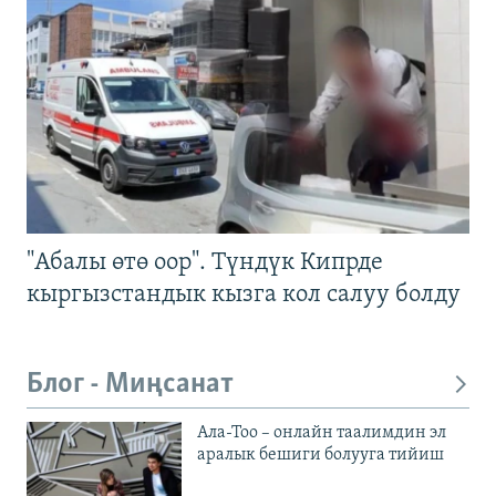
"Абалы өтө оор". Түндүк Кипрде
кыргызстандык кызга кол салуу болду
Блог - Миңсанат
Ала-Тоо – онлайн таалимдин эл
аралык бешиги болууга тийиш