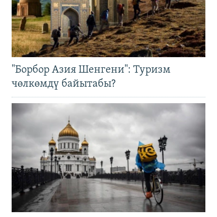
"Борбор Азия Шенгени": Туризм
чөлкөмдү байытабы?