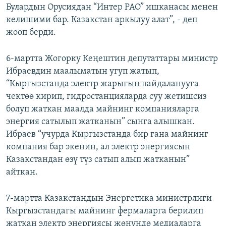
Булардын Орусиядан “Интер РАО” ишканасы менен
келишими бар. Казакстан аркылуу алат”, - деп
жооп берди.
6-мартта Жогорку Кеңештин депутаттары министр
Ибраевдин маалыматын угуп жатып,
“Кыргызстанда электр жарыгын пайдаланууга
чектөө кирип, гидростанцияларда суу жетишсиз
болуп жаткан маалда майнинг компанияларга
энергия сатылып жатканын” сынга алышкан.
Ибраев “учурда Кыргызстанда бир гана майнинг
компания бар экенин, ал электр энергиясын
Казакстандан өзү түз сатып алып жатканын”
айткан.
7-мартта Казакстандын Энергетика министрлиги
Кыргызстандагы майнинг фермаларга берилип
жаткан электр энергиясы жөнүндө медиаларга