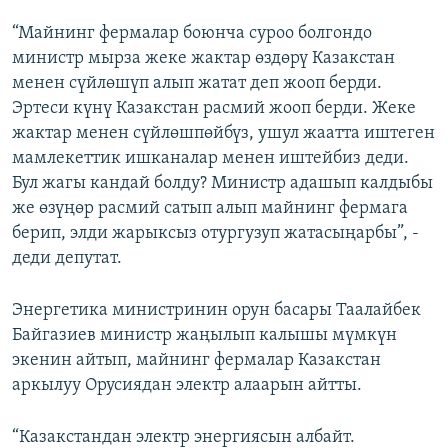
“Майнинг фермалар боюнча суроо болгондо
министр мырза жеке жактар өздөрү Казакстан
менен сүйлөшүп алып жатат деп жооп берди.
Эртеси күнү Казакстан расмий жооп берди. Жеке
жактар менен сүйлөшпөйбүз, ушул жаатта иштеген
мамлекеттик ишканалар менен иштейбиз деди.
Бул жагы кандай болду? Министр адашып калдыбы
же өзүңөр расмий сатып алып майнинг фермага
берип, элди жарыксыз отургузуп жатасыңарбы”, -
деди депутат.
Энергетика министринин орун басары Таалайбек
Байгазиев министр жаңылып калышы мүмкүн
экенин айтып, майнинг фермалар Казакстан
аркылуу Орусиядан электр алаарын айтты.
“Казакстандан электр энергиясын албайт.