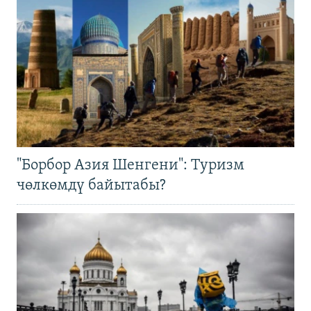
"Борбор Азия Шенгени": Туризм
чөлкөмдү байытабы?