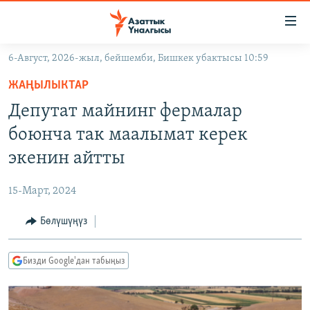
Линктер
Мазмунга
өтүңүз
6-Август, 2026-жыл, бейшемби, Бишкек убактысы 10:59
Навигацияга
ЖАҢЫЛЫКТАР
өтүңүз
ЖАҢЫЛЫКТАР
КЫРГЫЗСТАН
Издөөгө
Депутат майнинг фермалар
салыңыз
ДҮЙНӨ
КЫРГЫЗСТАН
боюнча так маалымат керек
УКРАИНА
САЯСАТ
ДҮЙНӨ
экенин айтты
АТАЙЫН ИЛИКТӨӨ
ЭКОНОМИКА
БОРБОР АЗИЯ
15-Март, 2024
ТВ ПРОГРАММАЛАР
МАДАНИЯТ
Бөлүшүңүз
ПОДКАСТ
БҮГҮН АЗАТТЫКТА
ӨЗГӨЧӨ ПИКИР
ЭКСПЕРТТЕР ТАЛДАЙТ
Бизди Google'дан табыңыз
БИЗ ЖАНА ДҮЙНӨ
Русский
ДАНИСТЕ