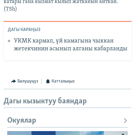
катары гана кызмат кылып жатканын айткан.
(TSh)
ДАГЫ КАРАҢЫЗ
УКМК кармап, үй камагына чыккан
жетекчинин асынып алганы кабарланды
Бөлүшүңүз
Катталыңыз
Дагы кызыктуу баяндар
Окуялар