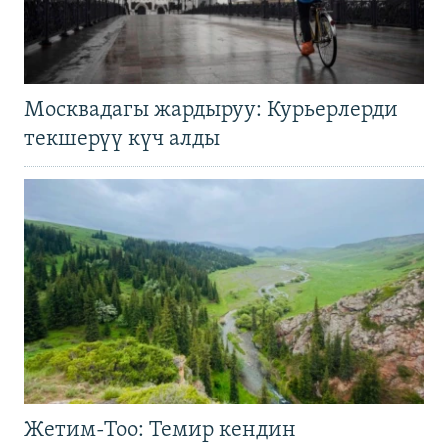
Москвадагы жардыруу: Курьерлерди
текшерүү күч алды
Жетим-Тоо: Темир кендин