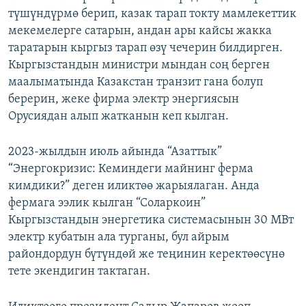
түшүндүрмө берип, казак тарап токту мамлекеттик
мекемелерге сатарын, андан ары кайсы жакка
таратарын кыргыз тарап өзү чечерин билдирген.
Кыргызстандын министри мындан соң берген
маалыматында Казакстан транзит гана болуп
берерин, жеке фирма электр энергиясын
Орусиядан алып жатканын кеп кылган.
2023-жылдын июль айында “Азаттык”
“Энергокризис: Кеминдеги майнинг ферма
кимдики?” деген иликтөө жарыялаган. Анда
фермага ээлик кылган “Соларкоин”
Кыргызстандын энергетика системасынын 30 МВт
электр кубатын ала турганы, бул айрым
райондордун бүтүндөй же теңинин керектөөсүнө
тете экендигин тактаган.