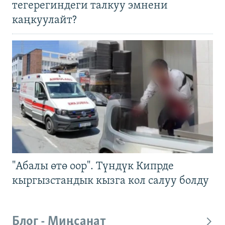
тегерегиндеги талкуу эмнени
каңкуулайт?
"Абалы өтө оор". Түндүк Кипрде
кыргызстандык кызга кол салуу болду
Блог - Миңсанат