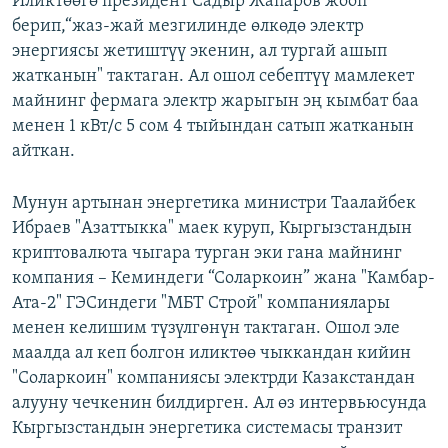
Иликтөөгө президент Садыр Жапаров жооп
берип,“жаз-жай мезгилинде өлкөдө электр
энергиясы жетиштүү экенин, ал тургай ашып
жатканын" тактаган. Ал ошол себептүү мамлекет
майнинг фермага электр жарыгын эң кымбат баа
менен 1 кВт/с 5 сом 4 тыйындан сатып жатканын
айткан.
Мунун артынан энергетика министри Таалайбек
Ибраев "Азаттыкка" маек куруп, Кыргызстандын
криптовалюта чыгара турган эки гана майнинг
компания – Кеминдеги “Соларкоин” жана "Камбар-
Ата-2" ГЭСиндеги "МБТ Строй" компаниялары
менен келишим түзүлгөнүн тактаган. Ошол эле
маалда ал кеп болгон иликтөө чыккандан кийин
"Соларкоин" компаниясы электрди Казакстандан
алууну чечкенин билдирген. Ал өз интервьюсунда
Кыргызстандын энергетика системасы транзит