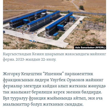
ОНЛАЙН ШЕРИНЕ
ЭЖЕ-СИҢДИЛЕР
АЗАТТЫК+
ЫҢГАЙСЫЗ СУРООЛОР
ЭЕ/АРнун бардык сайттары
Кыргызстандын Кемин шаарынын жакасындагы майнинг
ферма. 2023-жылдын 22-июлу.
Жогорку Кеңештин “Ишеним” парламенттик
фракциясынын лидери Улугбек Ормонов майнинг
фермалар электрди кайдан алып жатканы жөнүндө
так маалымат берилиши керек экенин билдирди.
Бул тууралуу фракция жыйынында айтып, эки ача
маалыматтар болуп жатканын сындады.