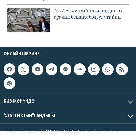
Ала-Тоо – онлайн таалимдин эл
аралык бешиги болууга тийиш
ОНЛАЙН ШЕРИНЕ
БИЗ ЖӨНҮНДӨ
"АЗАТТЫКТЫН" САНДЫГЫ
Азаттык үналгысы © 2026 RFE/RL, Inc. Бардык укуктар