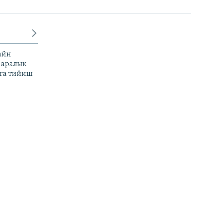
айн
 аралык
га тийиш