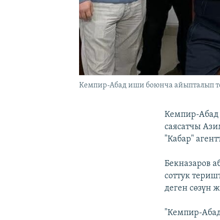
Кемпир-Абад иши боюнча айыпталып те
Кемпир-Абад 
саясатчы Ази
"Кабар" аген
Бекназаров а
соттук териш
деген сөзүн 
"Кемпир-Аба