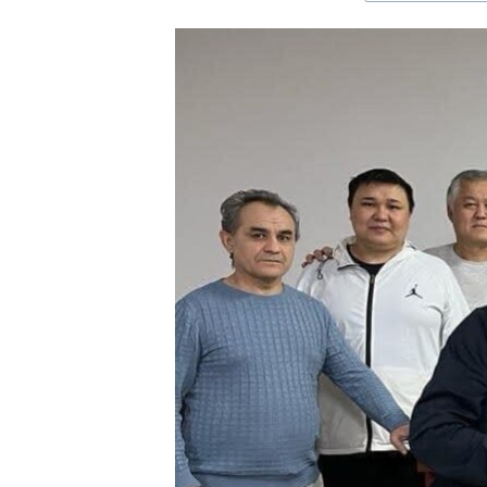
ЭЖЕ-СИҢДИЛЕР
АЗАТТЫК+
ЫҢГАЙСЫЗ СУРООЛОР