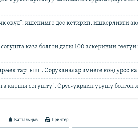
ө
ик өкүл": ишенимге доо кетирип, ишкерликти ак
 согушта каза болгон дагы 100 аскеринин сөөгүн
армек тартыш". Ооруканалар эмнеге коңгуроо ка
ага каршы согушту". Орус-украин урушу бөлгөн
з
Катталыңыз
Принтер