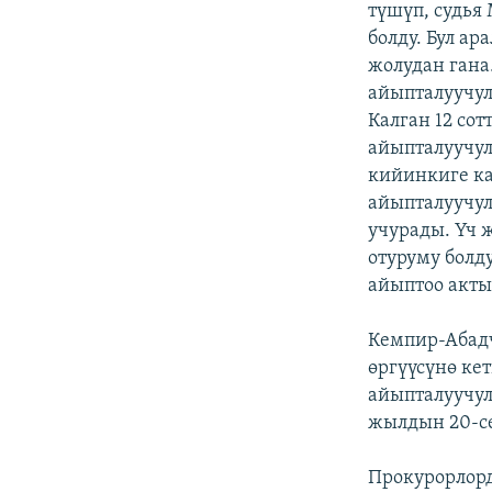
түшүп, судья
болду. Бул ар
жолудан гана
айыпталуучул
Калган 12 сот
айыпталуучул
кийинкиге ка
айыпталуучул
учурады. Үч 
отуруму болд
айыптоо актыс
Кемпир-Абад
өргүүсүнө ке
айыпталуучул
жылдын 20-се
Прокурорлорд