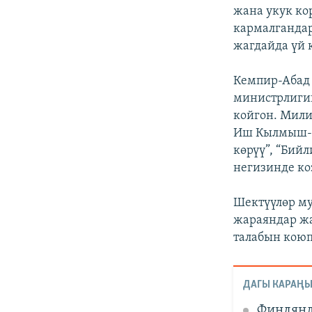
жана укук ко
кармалгандар
жагдайда үй 
Кемпир-Абад 
министрлиги
койгон. Мили
Иш Кылмыш-ж
көрүү”, “Бий
негизинде ко
Шектүүлөр му
жараяндар жа
талабын коюп
ДАГЫ КАРАҢЫ
Финлянд