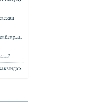
саткан
 кайтарып
кты?
 жакындар