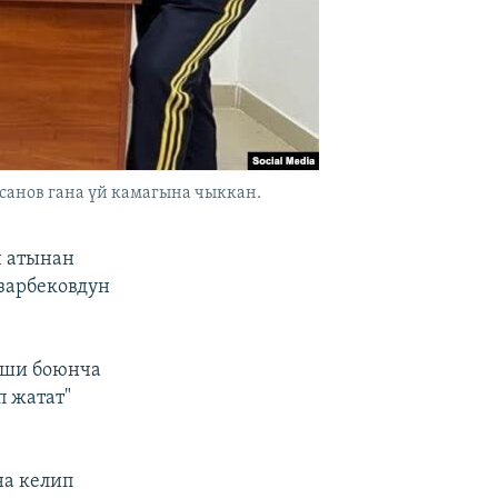
санов гана үй камагына чыккан.
н атынан
зарбековдун
иши боюнча
п жатат"
а келип