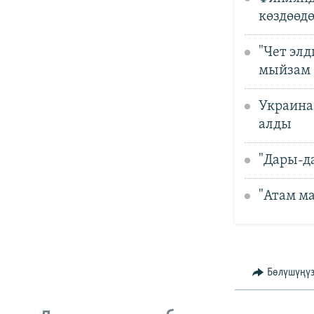
көздөөд
"Чет элд
мыйзам
Украина
алды
"Дары-д
"Атам м
Бөлүшүңү