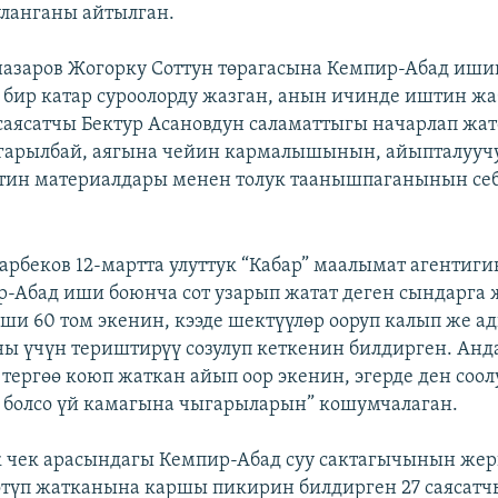
уланганы айтылган.
азаров Жогорку Соттун төрагасына Кемпир-Абад иши
бир катар суроолорду жазган, анын ичинде иштин ж
саясатчы Бектур Асановдун саламаттыгы начарлап жат
гарылбай, аягына чейин кармалышынын, айыпталууч
тин материалдары менен толук таанышпаганынын се
арбеков 12-мартта улуттук “Кабар” маалымат агентиги
р-Абад иши боюнча сот узарып жатат деген сындарга 
и 60 том экенин, кээде шектүүлөр ооруп калып же а
ны үчүн териштирүү созулуп кеткенин билдирген. Ан
 тергөө коюп жаткан айып оор экенин, эгерде ден соол
болсо үй камагына чыгарыларын” кошумчалаган.
 чек арасындагы Кемпир-Абад суу сактагычынын же
өтүп жатканына каршы пикирин билдирген 27 саясатч