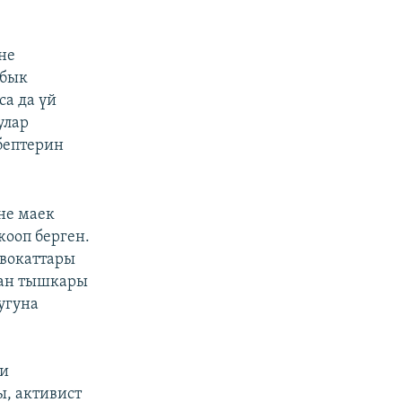
не
абык
са да үй
улар
бептерин
не маек
жооп берген.
двокаттары
дан тышкары
угуна
ри
ы, активист