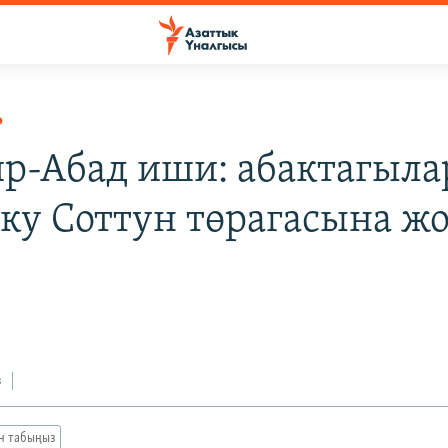
Р
р-Абад иши: абактагыла
ку Соттун төрагасына ж
з
ан табыңыз