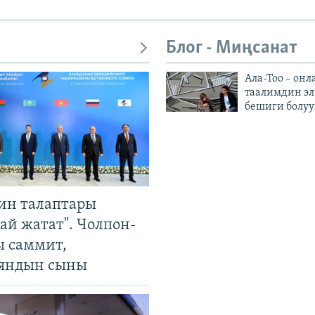
Блог - Миңсанат
Ала-Тоо – онл
таалимдин эл
бешиги болуу
ин талаптары
ай жатат". Чолпон-
ы саммит,
яндын сыны