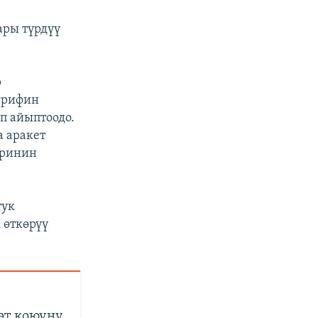
ары түрдүү
р
грифин
п айыптоодо.
 аракет
еринин
тук
 өткөрүү
өт коюуну