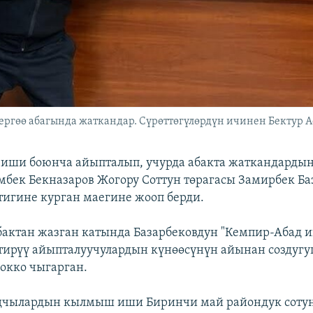
ргөө абагында жаткандар. Сүрөттөгүлөрдүн ичинен Бектур А
иши боюнча айыпталып, учурда абакта жаткандарды
мбек Бекназаров Жогору Соттун төрагасы Замирбек Ба
ттигине курган маегине жооп берди.
бактан жазган катында Базарбековдун "Кемпир-Абад 
тирүү айыпталуучулардын күнөөсүнүн айынан создугу
жокко чыгарган.
дчылардын кылмыш иши Биринчи май райондук сотун