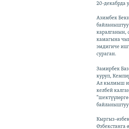
20-декабрда 
Азимбек Бекн
байланыштуу 
каралганын, 
камагына чы
эмдигиче иш
сураган.
Замирбек Баз
куруп, Кемпи
Ал кылмыш иш
келбей калга
“шектүүлөргө
байланыштуу 
Кыргыз-өзбек
Өзбекстанга 