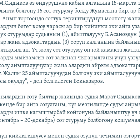
 М.Сыдыков өз өндүрүшүнө кабыл алганына 15-мартта т
алыкта болгону 16 сот отуруму болду Жумасына бир, ар 
. Анын төртөөндө соттук териштирүүнүн мөөнөтү жан
ардын бөгөт коюу чарасы ар бир кийинки эки айга уз
тук отурумдар судьянын (1), айыпталуучу Б.Асановдун 
ар жана адвокаттардын (3) ооруп калганына байланы
лтырылган. Үч жолу сот отуруму өңчөй камакта жатка
арды мыйзамсыз сот залынан чыгарылганы үчүн үзгү
жолу айыпталуучулар жана алардын айрым адвокаттары
у. Жалпы 25 айыпталуучудан болгону эки айыпталуучу
ы окулду", - деп белгилеген Бекназаров.
чылардын соту былтыр жайында судья Марат Сыдыков
ткенде бир айга созулганы, күз мезгилинде судья айры
арды ишке катыштырбай койгонуна байланыштуу үч а
нтябрь – 20-декабрь) сот отуруму болбогону кошумча
ун кийлигишүүсү менен судья өзүнүн чечимин өзгөрт