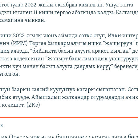
ргоочулар 2022-жылы октябрда камалган. Ушул тапта
дын ичинен 11 киши тергөө абагында калды. Калганд
камагына чыккан.
иши 2023-жылы июнь айында сотко өтүп, Ички иште
нин (ИИМ) Тергөө башкармалыгы ишке “жашыруун” 
ция аларды “бийликти басып алууга аракет кылган” де
аза кодексинин “Жапырт башаламандык уюштурууга
ликти күч менен басып алууга даярдык көрүү” беренел
зголгон.
нун баарын саясий куугунтук катары сыпаттаган. Сот
бык өтүүдө. Айыпталып жаткандар отурумдарды ачык
 келишет. (ZKo)
З
ия Орусия аркылуу башпаанек сурагандарга бөг