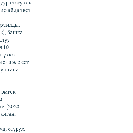
уура тогуз ай
бир айда төрт
а
артылды.
(2), башка
штуу
н 10
лтүккө
сыз эле сот
нун гана
 эмгек
м
й (2023-
ланган.
үп, отурум