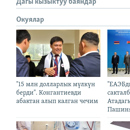
Дагы кызыктуу баяндар
Окуялар
"15 млн долларлык мүлкүн
"ЕАЭБд
берди". Конгантиевди
сакталб
абактан алып калган чечим
Атадаг
Пашин