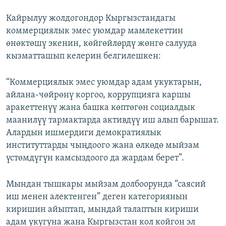
Кайрылуу жолдогондор Кыргызстандагы
коммерциялык эмес уюмдар мамлекеттин
өнөктөшү экенин, көйгөйлөрдү жөнгө салууда
кызматташып келерин белгилешкен:
“Коммерциялык эмес уюмдар адам укуктарын,
айлана-чөйрөнү коргоо, коррупцияга каршы
аракеттенүү жана башка көптөгөн социалдык
маанилүү тармактарда активдүү иш алып барышат.
Алардын ишмердиги демократиялык
институттарды чыңдоого жана өлкөдө мыйзам
үстөмдүгүн камсыздоого да жардам берет”.
Мындан тышкары мыйзам долбоорунда “саясий
иш менен алектенген” деген категориянын
киришин айыптап, мындай талаптын кириши
адам укугуна жана Кыргызстан кол койгон эл