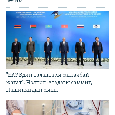
чечим
"ЕАЭБдин талаптары сакталбай
жатат". Чолпон-Атадагы саммит,
Пашиняндын сыны