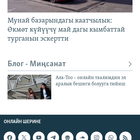
Мунай базарындагы каатчылык:
Өкмөт күйүүчү май дагы кымбаттай
турганын эскертти
Блог - Миңсанат
Ала-Тоо – онлайн таалимдин эл
аралык бешиги болууга тийиш
ОНЛАЙН ШЕРИНЕ