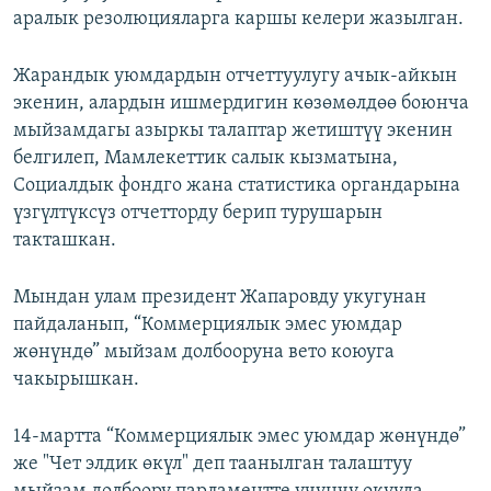
аралык резолюцияларга каршы келери жазылган.
Жарандык уюмдардын отчеттуулугу ачык-айкын
экенин, алардын ишмердигин көзөмөлдөө боюнча
мыйзамдагы азыркы талаптар жетиштүү экенин
белгилеп, Мамлекеттик салык кызматына,
Социалдык фондго жана статистика органдарына
үзгүлтүксүз отчетторду берип турушарын
такташкан.
Мындан улам президент Жапаровду укугунан
пайдаланып, “Коммерциялык эмес уюмдар
жөнүндө” мыйзам долбооруна вето коюуга
чакырышкан.
14-мартта “Коммерциялык эмес уюмдар жөнүндө”
же "Чет элдик өкүл" деп таанылган талаштуу