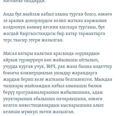
Айтбаева билдирди.
Анда бул мыйзам кабыл алына турган болсо, өлкөгө
эл аралык донорлордон келип жаткан каржылык
колдоонун көлөмү кескин кыскара турганы, бул
жагдай Кыргызстандагы бир катар тармактарга
терс таасир этери жазылган.
Мисал катары калктын арасында оорулардын
айрым түрлөрүнүн көп жайылышы айтылып,
учурда кургак учук, ВИЧ, рак жана башка илдеттер
боюнча коммерциялык уюмдар жарандарга
жардам берип келе жатканы белгиленген. Мындан
тышкары мыйзамдын кабыл алынышы билим
берүү программаларынын жабылышына, адам
укуктарынын абалынын начарлашына, өлкөгө
келген инвестициялардын кыскарышына алып
келиши мүмкүн экени жазылган.