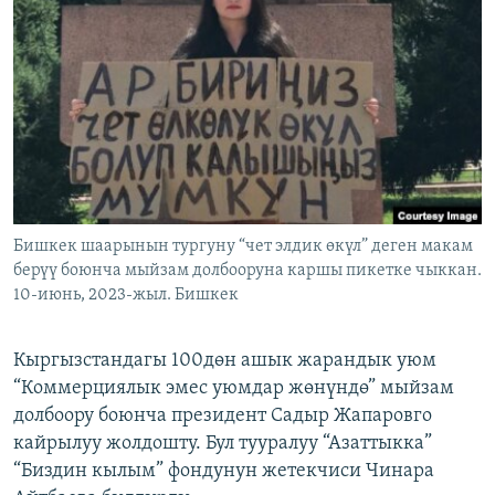
ОНЛАЙН ШЕРИНЕ
ЭЖЕ-СИҢДИЛЕР
АЗАТТЫК+
ЫҢГАЙСЫЗ СУРООЛОР
ЭЕ/АРнун бардык сайттары
Бишкек шаарынын тургуну “чет элдик өкүл” деген макам
берүү боюнча мыйзам долбооруна каршы пикетке чыккан.
10-июнь, 2023-жыл. Бишкек
Кыргызстандагы 100дөн ашык жарандык уюм
“Коммерциялык эмес уюмдар жөнүндө” мыйзам
долбоору боюнча президент Садыр Жапаровго
кайрылуу жолдошту. Бул тууралуу “Азаттыкка”
“Биздин кылым” фондунун жетекчиси Чинара