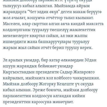
мыйзам долбоору парламентте үчүнчү окууда
талкуусуз кабыл алынган. Мыйзамда айрым
жарандарга “Чет элдик өкүл” деген макам берүүгө
жол ачылат, кошумча отчёттор талап кылынат.
Маселен, алар сырттан алган акча кандай максатта
колдонулганы тууралуу тиешелүү мамлекеттик
мекемелерге квартал сайын, ал эми жалпы
ишмердиги жана башкаруучулары тууралуу
жарым жыл сайын отчёт берип турушу керек.
Эл аралык уюмдар, бир катар өлкөлөрдөн 30дан
ашуун жарандык бейөкмөт уюмдар
Кыргызстандын президенти Садыр Жапаровго
кайрылып, мыйзамга кол койбоого чакырышкан.
Мыйзам долбоору Жогорку Кеңеште үч окууда
кабыл алынан. Эреже боюнча, мыйзам долбоору
парламенттин колдоосун алгандан кийин
президенттин кароосуна жөнөтүлөт.