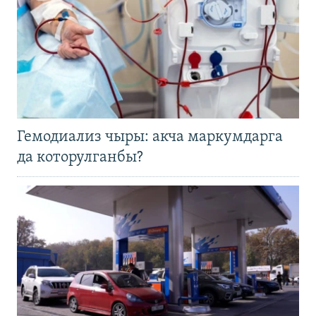
Гемодиализ чыры: акча маркумдарга
да которулганбы?