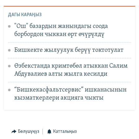
ДАГЫ КАРАҢЫЗ
"Ош" базардын жанындагы соода
борбордон чыккан өрт өчүрүлдү
Бишкекте жылуулук берүү токтотулат
Өзбекстанда кримтөбөл атыккан Салим
Абдувалиев алты жылга кесилди
“Бишкекасфальтсервис” ишканасынын
кызматкерлери акцияга чыкты
Бөлүшүңүз
Катталыңыз