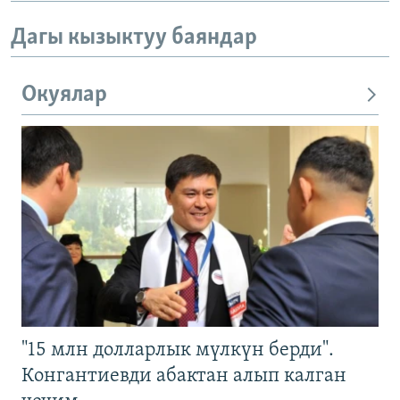
Дагы кызыктуу баяндар
Окуялар
"15 млн долларлык мүлкүн берди".
Конгантиевди абактан алып калган