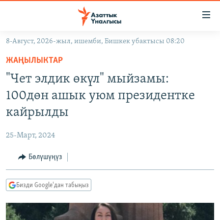
Линктер
Мазмунга
өтүңүз
8-Август, 2026-жыл, ишемби, Бишкек убактысы 08:20
Навигацияга
ЖАҢЫЛЫКТАР
өтүңүз
ЖАҢЫЛЫКТАР
КЫРГЫЗСТАН
Издөөгө
"Чет элдик өкүл" мыйзамы:
салыңыз
ДҮЙНӨ
КЫРГЫЗСТАН
100дөн ашык уюм президентке
УКРАИНА
САЯСАТ
ДҮЙНӨ
кайрылды
АТАЙЫН ИЛИКТӨӨ
ЭКОНОМИКА
БОРБОР АЗИЯ
25-Март, 2024
ТВ ПРОГРАММАЛАР
МАДАНИЯТ
Бөлүшүңүз
ПОДКАСТ
БҮГҮН АЗАТТЫКТА
ӨЗГӨЧӨ ПИКИР
ЭКСПЕРТТЕР ТАЛДАЙТ
Бизди Google'дан табыңыз
БИЗ ЖАНА ДҮЙНӨ
Русский
ДАНИСТЕ