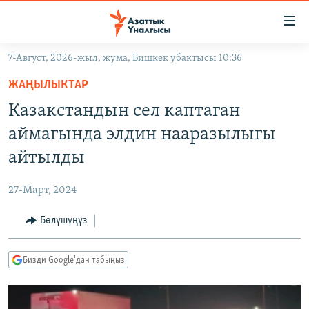
Линктер
Мазмунга
өтүңүз
7-Август, 2026-жыл, жума, Бишкек убактысы 10:36
Навигацияга
ЖАҢЫЛЫКТАР
өтүңүз
ЖАҢЫЛЫКТАР
КЫРГЫЗСТАН
Издөөгө
Казакстандын сел каптаган
салыңыз
ДҮЙНӨ
КЫРГЫЗСТАН
аймагында элдин нааразылыгы
УКРАИНА
САЯСАТ
ДҮЙНӨ
айтылды
АТАЙЫН ИЛИКТӨӨ
ЭКОНОМИКА
БОРБОР АЗИЯ
27-Март, 2024
ТВ ПРОГРАММАЛАР
МАДАНИЯТ
Бөлүшүңүз
ПОДКАСТ
БҮГҮН АЗАТТЫКТА
ӨЗГӨЧӨ ПИКИР
ЭКСПЕРТТЕР ТАЛДАЙТ
Бизди Google'дан табыңыз
БИЗ ЖАНА ДҮЙНӨ
Русский
ДАНИСТЕ