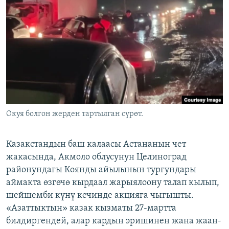
ОНЛАЙН ШЕРИНЕ
ЭЖЕ-СИҢДИЛЕР
АЗАТТЫК+
ЫҢГАЙСЫЗ СУРООЛОР
ЭЕ/АРнун бардык сайттары
Окуя болгон жерден тартылган сүрөт.
Казакстандын баш калаасы Астананын чет
жакасында, Акмоло облусунун Целиноград
районундагы Коянды айылынын тургундары
аймакта өзгөчө кырдаал жарыялоону талап кылып,
шейшемби күнү кечинде акцияга чыгышты.
«Азаттыктын» казак кызматы 27-мартта
билдиргендей, алар кардын эришинен жана жаан-