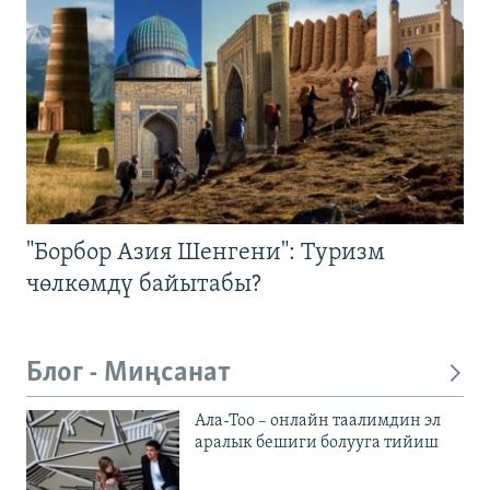
"Борбор Азия Шенгени": Туризм
чөлкөмдү байытабы?
Блог - Миңсанат
Ала-Тоо – онлайн таалимдин эл
аралык бешиги болууга тийиш