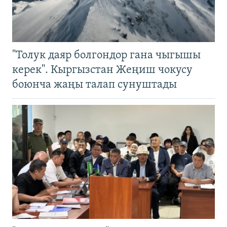
"Толук даяр болгондор гана чыгышы
керек". Кыргызстан Жеңиш чокусу
боюнча жаңы талап сунуштады