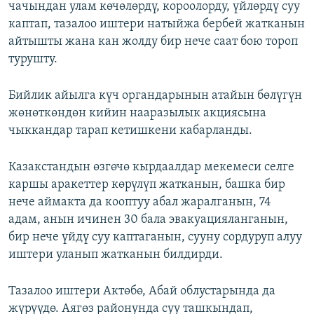
чачындан улам көчөлөрдү, короолорду, үйлөрдү суу
каптап, тазалоо иштери натыйжа бербей жатканын
айтышты жана кан жолду бир нече саат бою тороп
турушту.
Бийлик айылга күч органдарынын атайын бөлүгүн
жөнөткөндөн кийин нааразылык акциясына
чыккандар тарап кетишкени кабарланды.
Казакстандын өзгөчө кырдаалдар мекемеси селге
каршы аракеттер көрүлүп жатканын, башка бир
нече аймакта да кооптуу абал жаралганын, 74
адам, анын ичинен 30 бала эвакуацияланганын,
бир нече үйдү суу каптаганын, сууну сордуруп алуу
иштери уланып жатканын билдирди.
Тазалоо иштери Актөбө, Абай облустарында да
жүрүүдө. Аягөз районунда суу ташкындап,