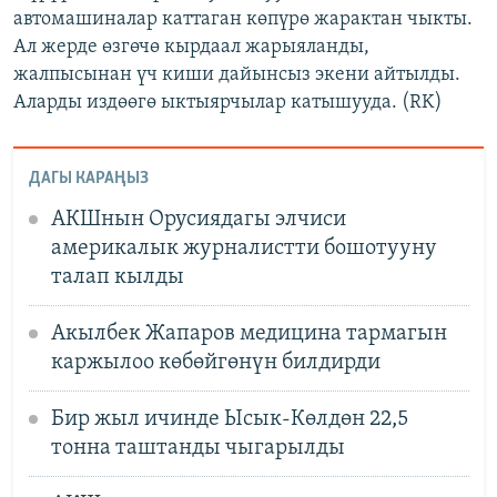
автомашиналар каттаган көпүрө жарактан чыкты.
Ал жерде өзгөчө кырдаал жарыяланды,
жалпысынан үч киши дайынсыз экени айтылды.
Аларды издөөгө ыктыярчылар катышууда. (RK)
ДАГЫ КАРАҢЫЗ
АКШнын Орусиядагы элчиси
америкалык журналистти бошотууну
талап кылды
Акылбек Жапаров медицина тармагын
каржылоо көбөйгөнүн билдирди
Бир жыл ичинде Ысык-Көлдөн 22,5
тонна таштанды чыгарылды