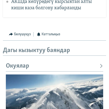
АКШда көпүрөдөгү кырсыктан алты
киши каза болгону кабарланды
Бөлүшүңүз
Катталыңыз
Дагы кызыктуу баяндар
Окуялар