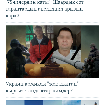
"75чилердин каты": Шаардык сот
тараптардын апелляция арызын
карайт
Украин армиясы "жок кылган"
кыргызстандыктар кимдер?