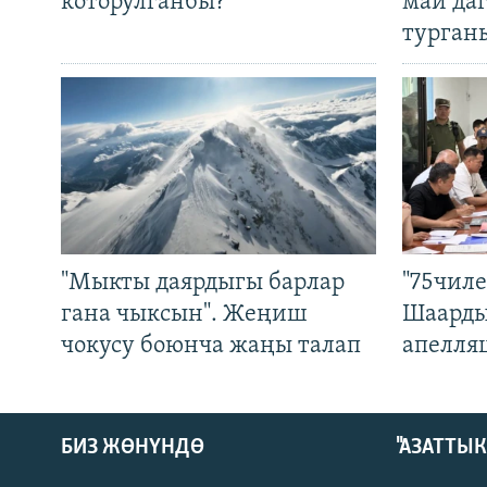
которулганбы?
май да
турган
"Мыкты даярдыгы барлар
"75чиле
гана чыксын". Жеңиш
Шаарды
чокусу боюнча жаңы талап
апелля
БИЗ ЖӨНҮНДӨ
"АЗАТТЫ