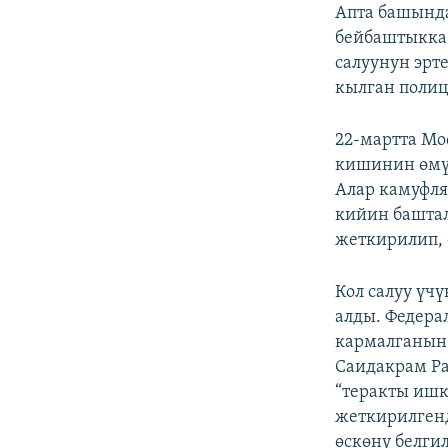
Апта башынд
бейбаштыкка 
салуунун эрт
кылган полиц
22-мартта Мо
кишинин өмүр
Алар камуфля
кийин баштал
жеткирилип, 
Кол салуу үч
алды. Федера
кармалганын 
Саидакрам Р
“теракты ишк
жеткирилгенд
өскөнү белгил