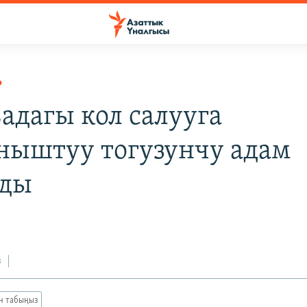
Р
адагы кол салууга
ныштуу тогузунчу адам
лды
з
ан табыңыз