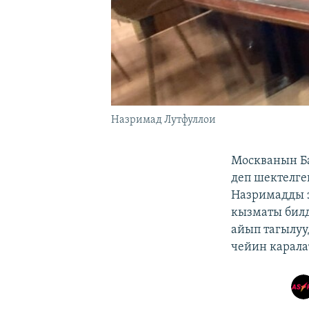
Назримад Лутфуллои
Москванын Ба
деп шектелге
Назримадды э
кызматы билд
айып тагылуу
чейин карала