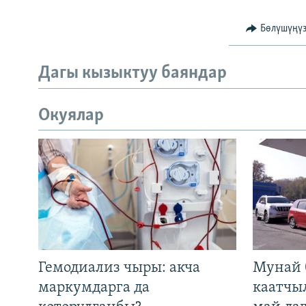
Бөлүшүңү
Дагы кызыктуу баяндар
Окуялар
Гемодиализ чыры: акча
Мунай 
маркумдарга да
каатчы