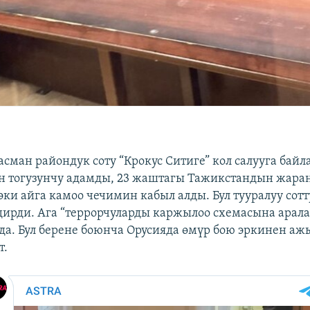
сман райондук соту “Крокус Ситиге” кол салууга бай
н тогузунчу адамды, 23 жаштагы Тажикстандын жара
ки айга камоо чечимин кабыл алды. Бул тууралуу сот
ирди. Ага “террорчуларды каржылоо схемасына арал
да. Бул берене боюнча Орусияда өмүр бою эркинен аж
т.