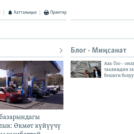
з
Катталыңыз
Принтер
Блог - Миңсанат
Ала-Тоо – онл
таалимдин эл
бешиги болуу
базарындагы
лык: Өкмөт күйүүчү