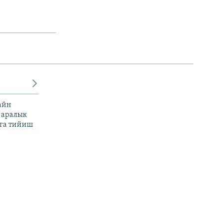
айн
 аралык
га тийиш