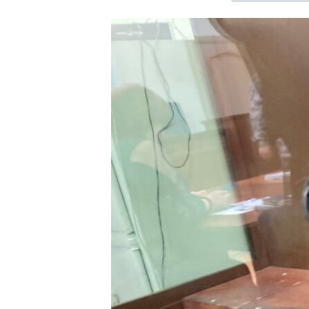
ЭЖЕ-СИҢДИЛЕР
АЗАТТЫК+
ЫҢГАЙСЫЗ СУРООЛОР