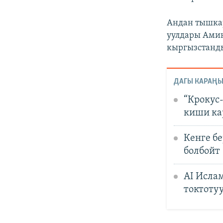
Андан тышкар
уулдары Ами
кыргызстанды
ДАГЫ КАРАҢЫ
“Крокус
киши к
Кенге б
болбойт
AI Исла
токтоту