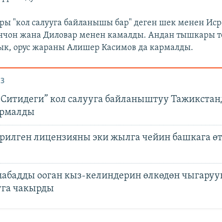
ы "кол салууга байланышы бар" деген шек менен Ис
нчон жана Диловар менен камалды. Андан тышкары т
к, орус жараны Алишер Касимов да кармалды.
З
-Ситидеги” кол салууга байланыштуу Тажикстанд
армалды
ерилген лицензияны эки жылга чейин башкага ө
мабадды ооган кыз-келиндерин өлкөдөн чыгаруу
уга чакырды