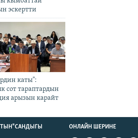
гы кымбаттай
ын эскертти
рдин каты":
к сот тараптардын
ция арызын карайт
КТЫН" САНДЫГЫ
ОНЛАЙН ШЕРИНЕ