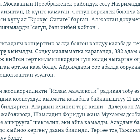
а Москванын Преображенск райондук соту Назримад
айыптап, 15 күнгө камаган. Соттун версиясы боюнча 2
еси күнү ал “Крокус-Ситиге” барган. Ал жактан докуме
иячыларды "сөгүп, баш ийбей койгон".
сквадагы концерттик залда болгон кандуу калабада к
ү кыйылды. Соңку маалыматка караганда, 382 адам 
ж кийген төрт кылмышкердин туш келди чыгарган ог
ган өрттөн каза болду. Айрымдары оор абалда оорука
ошол жактан үзүлгөн.
үн жоопкерчиликти “Ислам мамлекети” радикал тобу ө
лдык коопсуздук кызматы калабага байланыштуу 11 ше
билдирген. Алардын ичинен төрт киши - Далержон М
ажабализода, Шамсидин Фаридун жана Мухаммадсоби
е ашырууга” шектелип, эки айга камалды. Алардын ба
е кыйноо көргөнү даана билинди. Төртөө тең Тажикст
үү болду.