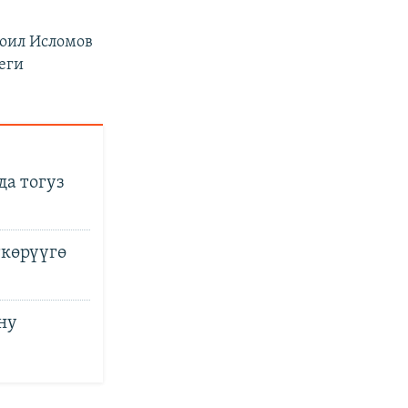
роил Исломов
еги
а тогуз
ткөрүүгө
ну