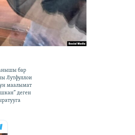
ланышы бар
ны Лутфуллои
тун маалымат
ашкан” деген
ыратууга