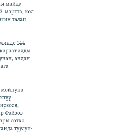
ды майда
3-мартта, кол
нтин талап
еминде 144
жараат алды.
унан, андан
нага
з мойнуна
ктүү
ирзоев,
р Файзов
ары сотко
анда туулуп-