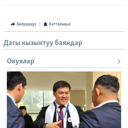
Бөлүшүңүз
Катталыңыз
Дагы кызыктуу баяндар
Окуялар