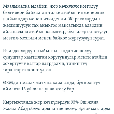
Маалыматка ылайык, жер көчкүнүн козголуу
белгилери байкалган тилке атайын инженердик
шаймандар менен изилденди. Жаракалардын
жылышуусун так аныктоо максатында алардын
айланасына атайын казыктар, белгилер орнотулуп,
мезгил-мезгили менен байкоо жүргүзүлүп турат.
Изилдөөлөрдүн жыйынтыгында тиешелүү
сунуштар камтылган корутундулар менен атайын
эскертүүчү каттар даярдалып, тийиштүү
тараптарга жөнөтүлгөн.
ӨКМдин маалыматына караганда, бул кооптуу
аймакта 13 үй жана унаа жолу бар.
Кыргызстанда жер көчкүлөрдүн 93% Ош жана
Жалал-Абад облустарына тиешелүү. Бул аймактарда