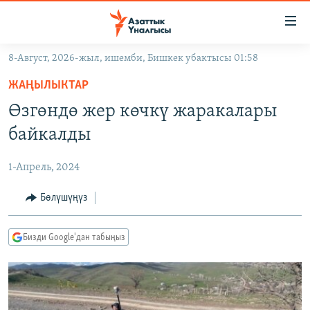
Линктер
Мазмунга
өтүңүз
8-Август, 2026-жыл, ишемби, Бишкек убактысы 01:58
Навигацияга
ЖАҢЫЛЫКТАР
өтүңүз
ЖАҢЫЛЫКТАР
КЫРГЫЗСТАН
Издөөгө
Өзгөндө жер көчкү жаракалары
салыңыз
ДҮЙНӨ
КЫРГЫЗСТАН
байкалды
УКРАИНА
САЯСАТ
ДҮЙНӨ
1-Апрель, 2024
АТАЙЫН ИЛИКТӨӨ
ЭКОНОМИКА
БОРБОР АЗИЯ
ТВ ПРОГРАММАЛАР
Бөлүшүңүз
МАДАНИЯТ
ПОДКАСТ
БҮГҮН АЗАТТЫКТА
Бизди Google'дан табыңыз
ӨЗГӨЧӨ ПИКИР
ЭКСПЕРТТЕР ТАЛДАЙТ
БИЗ ЖАНА ДҮЙНӨ
Русский
ДАНИСТЕ