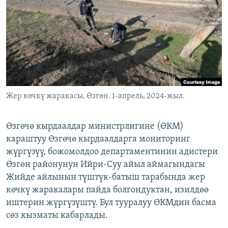
ОНЛАЙН ШЕРИНЕ
ЭЖЕ-СИҢДИЛЕР
АЗАТТЫК+
ЫҢГАЙСЫЗ СУРООЛОР
ЭЕ/АРнун бардык сайттары
Жер көчкү жаракасы. Өзгөн. 1-апрель, 2024-жыл.
Өзгөчө кырдаалдар министрлигине (ӨКМ)
караштуу Өзгөчө кырдаалдарга мониторинг
жүргүзүү, божомолдоо департаментинин адистери
Өзгөн районунун Ийри-Суу айыл аймагындагы
Жийде айлынын түштүк-батыш тарабында жер
көчкү жаракалары пайда болгондуктан, изилдөө
иштерин жүргүзүштү. Бул тууралуу ӨКМдин басма
сөз кызматы кабарлады.