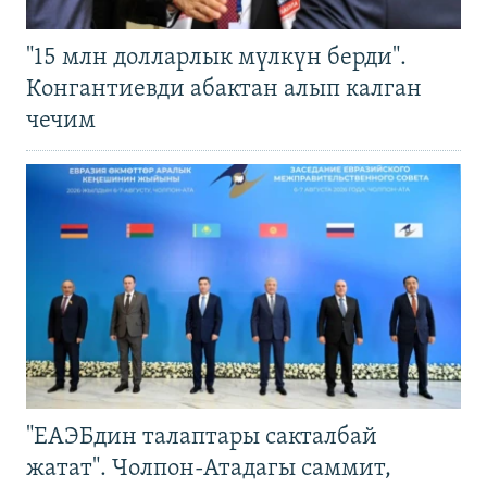
"15 млн долларлык мүлкүн берди".
Конгантиевди абактан алып калган
чечим
"ЕАЭБдин талаптары сакталбай
жатат". Чолпон-Атадагы саммит,