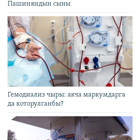
Пашиняндын сыны
Гемодиализ чыры: акча маркумдарга
да которулганбы?