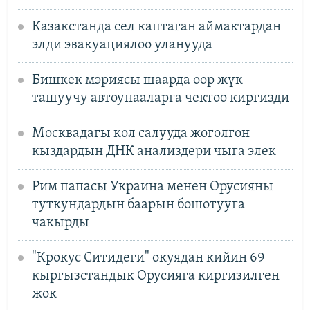
Казакстанда сел каптаган аймактардан
элди эвакуациялоо уланууда
Бишкек мэриясы шаарда оор жүк
ташуучу автоунааларга чектөө киргизди
Москвадагы кол салууда жоголгон
кыздардын ДНК анализдери чыга элек
Рим папасы Украина менен Орусияны
туткундардын баарын бошотууга
чакырды
"Крокус Ситидеги" окуядан кийин 69
кыргызстандык Орусияга киргизилген
жок