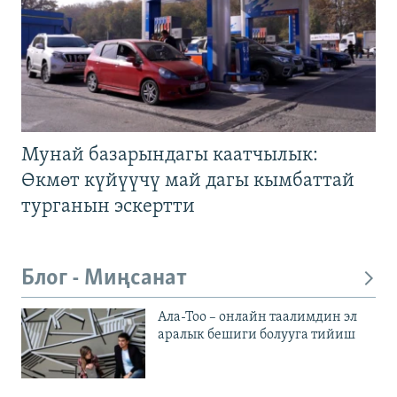
Мунай базарындагы каатчылык:
Өкмөт күйүүчү май дагы кымбаттай
турганын эскертти
Блог - Миңсанат
Ала-Тоо – онлайн таалимдин эл
аралык бешиги болууга тийиш