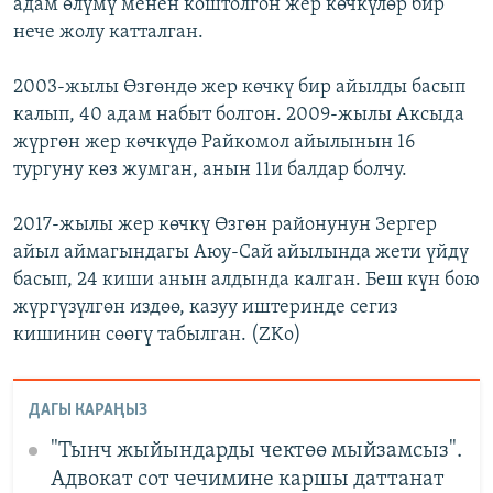
адам өлүмү менен коштолгон жер көчкүлөр бир
нече жолу катталган.
2003-жылы Өзгөндө жер көчкү бир айылды басып
калып, 40 адам набыт болгон. 2009-жылы Аксыда
жүргөн жер көчкүдө Райкомол айылынын 16
тургуну көз жумган, анын 11и балдар болчу.
2017-жылы жер көчкү Өзгөн районунун Зергер
айыл аймагындагы Аюу-Сай айылында жети үйдү
басып, 24 киши анын алдында калган. Беш күн бою
жүргүзүлгөн издөө, казуу иштеринде сегиз
кишинин сөөгү табылган. (ZKo)
ДАГЫ КАРАҢЫЗ
"Тынч жыйындарды чектөө мыйзамсыз".
Адвокат сот чечимине каршы даттанат