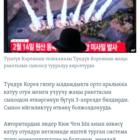
ОНЛАЙН ШЕРИНЕ
ЭЖЕ-СИҢДИЛЕР
АЗАТТЫК+
ЫҢГАЙСЫЗ СУРООЛОР
ЭЕ/АРнун бардык сайттары
Түштүк Кореянын телеканалы Түндүк Кореянын жаңы
ракеталык сыноосу тууралуу көрсөтүүдө.
Түндүк Корея гипер ылдамдыкта орто аралыкка
катуу отун менен учуучу жаңы ракетасын
сыноодон өткөргөнүн бүгүн 3-апрелде билдирди.
Сыноо ийгиликтүү өткөнү болжолдонууда.
Авторитардык лидер Ким Чен Ын анын өлкөсү
катуу отундун негизинде иштей турган система
түзүү мүмкүнчүлүгүнө ээ болгонун, мындай