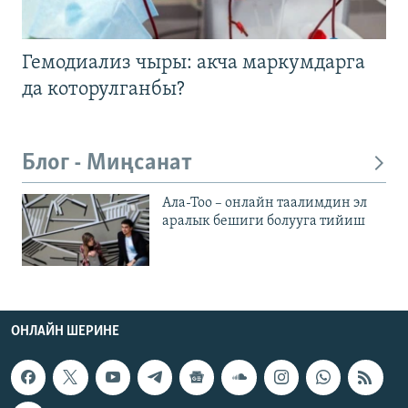
Гемодиализ чыры: акча маркумдарга
да которулганбы?
Блог - Миңсанат
Ала-Тоо – онлайн таалимдин эл
аралык бешиги болууга тийиш
ОНЛАЙН ШЕРИНЕ