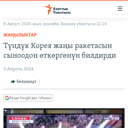
Линктер
Мазмунга
өтүңүз
8-Август, 2026-жыл, ишемби, Бишкек убактысы 22:24
Навигацияга
ЖАҢЫЛЫКТАР
өтүңүз
ЖАҢЫЛЫКТАР
КЫРГЫЗСТАН
Издөөгө
Түндүк Корея жаңы ракетасын
салыңыз
ДҮЙНӨ
КЫРГЫЗСТАН
сыноодон өткөргөнүн билдирди
УКРАИНА
САЯСАТ
ДҮЙНӨ
3-Апрель, 2024
АТАЙЫН ИЛИКТӨӨ
ЭКОНОМИКА
БОРБОР АЗИЯ
ТВ ПРОГРАММАЛАР
Бөлүшүңүз
МАДАНИЯТ
ПОДКАСТ
БҮГҮН АЗАТТЫКТА
Бизди Google'дан табыңыз
ӨЗГӨЧӨ ПИКИР
ЭКСПЕРТТЕР ТАЛДАЙТ
БИЗ ЖАНА ДҮЙНӨ
Русский
ДАНИСТЕ