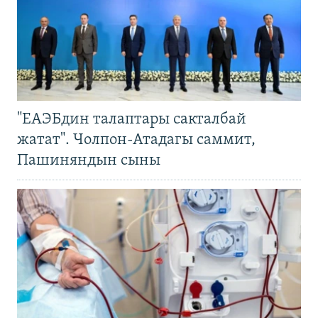
"ЕАЭБдин талаптары сакталбай
жатат". Чолпон-Атадагы саммит,
Пашиняндын сыны