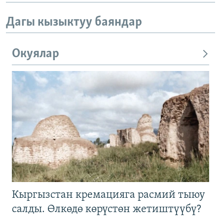
Дагы кызыктуу баяндар
Окуялар
Кыргызстан кремацияга расмий тыюу
салды. Өлкөдө көрүстөн жетиштүүбү?