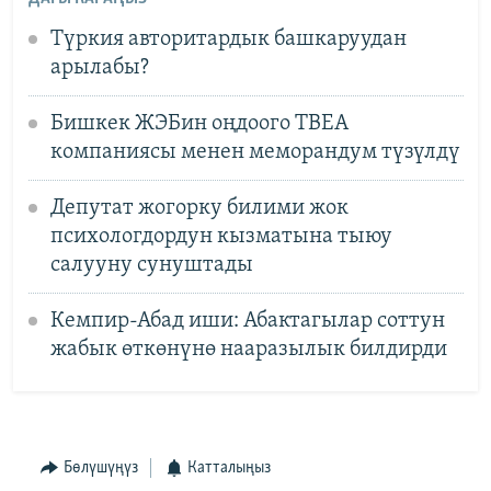
Түркия авторитардык башкаруудан
арылабы?
Бишкек ЖЭБин оңдоого ТВЕА
компаниясы менен меморандум түзүлдү
Депутат жогорку билими жок
психологдордун кызматына тыюу
салууну сунуштады
Кемпир-Абад иши: Абактагылар соттун
жабык өткөнүнө нааразылык билдирди
Бөлүшүңүз
Катталыңыз