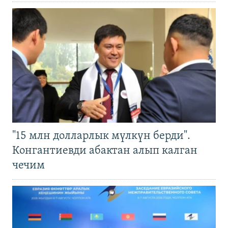
"15 млн долларлык мүлкүн берди".
Конгантиевди абактан алып калган
чечим