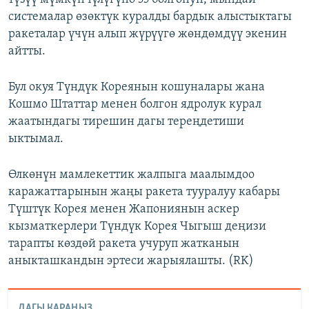
системалар өзөктүк куралды бардык алыстыктагы
ракеталар үчүн алып жүрүүгө жөндөмдүү экенин
айтты.
Бул окуя Түндүк Кореянын кошуналары жана
Кошмо Штаттар менен болгон ядролук курал
жаатындагы тирешин дагы тереңдетиши
ыктымал.
Өлкөнүн мамлекеттик жалпыга маалымдоо
каражаттарынын жаңы ракета тууралуу кабары
Түштүк Корея менен Жапониянын аскер
кызматкерлери Түндүк Корея Чыгыш деңизи
тарапты көздөй ракета учуруп жатканын
аныкташкандын эртеси жарыялашты. (RK)
ДАГЫ КАРАҢЫЗ