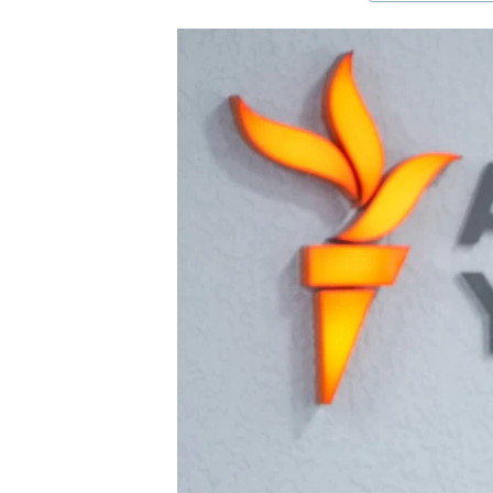
ЭЖЕ-СИҢДИЛЕР
АЗАТТЫК+
ЫҢГАЙСЫЗ СУРООЛОР