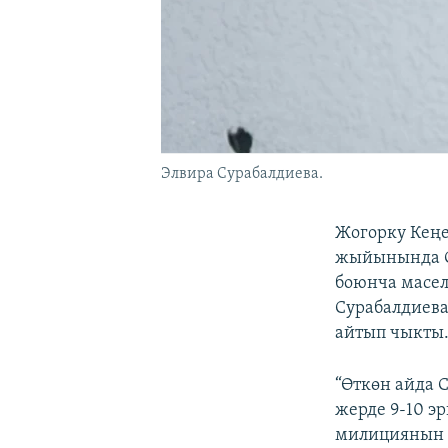
Элвира Сурабалдиева.
Жогорку Кеңе
жыйынында С
боюнча масел
Сурабалдиева
айтып чыкты
“Өткөн айда 
жерде 9-10 э
милициянын и