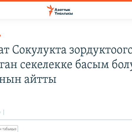
Р
ат Сокулукта зордуктоог
ган секелекке басым бол
нын айтты
з
ан табыңыз