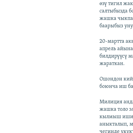
өзү тигил жа
салтыбызда б
жашка чыкпаг
баарыбыз уну
20-мартта а
апрель айына
билдирүүсү м
жараткан.
Ошондон кийи
боюнча иш ба
Милиция анда
жашка толо э
кылмыш иши к
аныкталып, 
чегинде укук