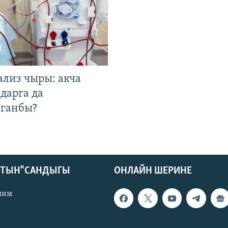
ализ чыры: акча
дарга да
лганбы?
КТЫН" САНДЫГЫ
ОНЛАЙН ШЕРИНЕ
лим