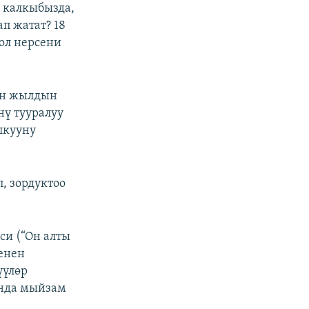
н калкыбызда,
п жатат? 18
ол нерсени
өн жылдын
нү тууралуу
лкууну
, зордуктоо
и (“Он алты
менен
үүлөр
нда мыйзам