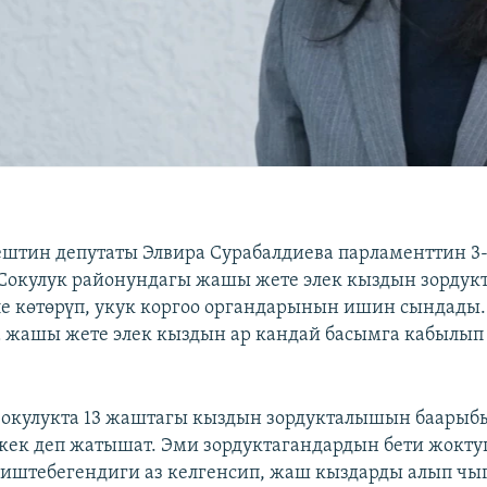
штин депутаты Элвира Сурабалдиева парламенттин 3
окулук районундагы жашы жете элек кыздын зорду
е көтөрүп, укук коргоо органдарынын ишин сындады.
 жашы жете элек кыздын ар кандай басымга кабылы
.
Сокулукта 13 жаштагы кыздын зордукталышын баарыбы
ркек деп жатышат. Эми зордуктагандардын бети жоктуг
штебегендиги аз келгенсип, жаш кыздарды алып чыг