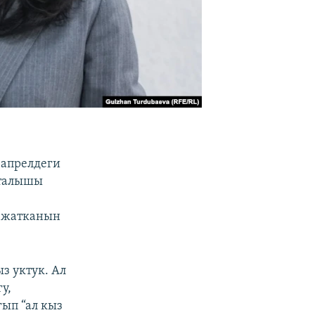
-апрелдеги
кталышы
п жатканын
з уктук. Ал
у,
ып “ал кыз