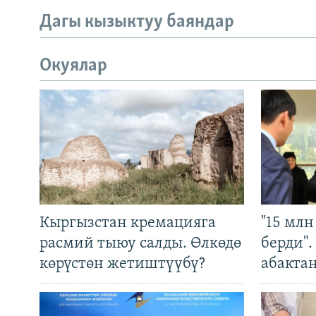
Дагы кызыктуу баяндар
Окуялар
Кыргызстан кремацияга
"15 мл
расмий тыюу салды. Өлкөдө
берди"
көрүстөн жетиштүүбү?
абакта