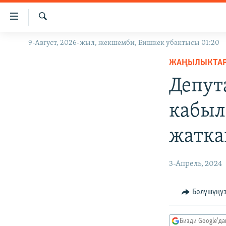
Линктер
Мазмунга
өтүңүз
Издөө
9-Август, 2026-жыл, жекшемби, Бишкек убактысы 01:20
ЖАҢЫЛЫКТАР
Навигацияга
өтүңүз
ЖАҢЫЛЫКТА
КЫРГЫЗСТАН
Издөөгө
Депут
ДҮЙНӨ
КЫРГЫЗСТАН
салыңыз
УКРАИНА
САЯСАТ
ДҮЙНӨ
кабыл
АТАЙЫН ИЛИКТӨӨ
ЭКОНОМИКА
БОРБОР АЗИЯ
жатка
ТВ ПРОГРАММАЛАР
МАДАНИЯТ
ПОДКАСТ
БҮГҮН АЗАТТЫКТА
3-Апрель, 2024
ӨЗГӨЧӨ ПИКИР
ЭКСПЕРТТЕР ТАЛДАЙТ
БИЗ ЖАНА ДҮЙНӨ
Бөлүшүңү
ДАНИСТЕ
Бизди Google'д