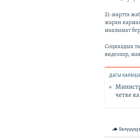
21-мартта жа
жаран кармал
маалымат бер
Социалдык та
видеолор, ма
ДАГЫ КАРАҢЫ
Министр
четке к
Бөлүшүңү