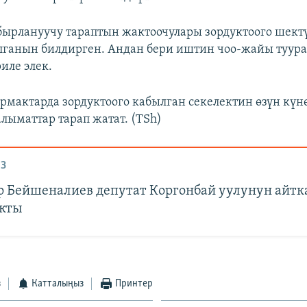
бырлануучу тараптын жактоочулары зордуктоого шект
ганын билдирген. Андан бери иштин чоо-жайы туура
иле элек.
рмактарда зордуктоого кабылган секелектин өзүн күн
алыматтар тарап жатат. (TSh)
З
 Бейшеналиев депутат Коргонбай уулунун айт
акты
з
Катталыңыз
Принтер