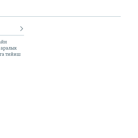
айн
 аралык
га тийиш