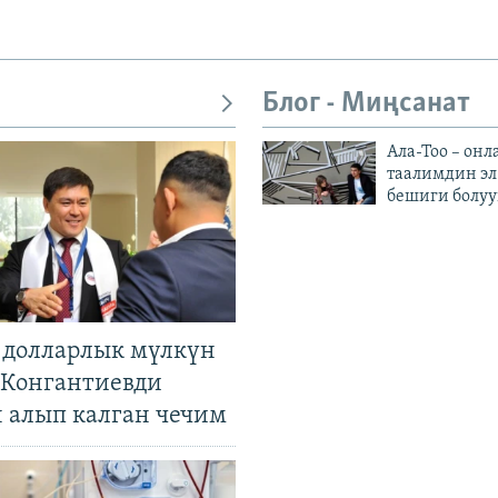
Блог - Миңсанат
Ала-Тоо – онл
таалимдин эл
бешиги болуу
н долларлык мүлкүн
. Конгантиевди
н алып калган чечим