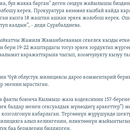
кка, бул жакка барган" деген сөздүн жайылышы бизди
олбошу керек. Прокуратура көзөмөл кылбай кайда кара
ан кызга 18 жаштан ашкан эркек жолобош керек. Ош
туп калдык”, - деди Сурабалдиева.
кыйкатчы Жамиля Жаманбаеванын секелек кызды өтк
н бери 19-22 жаштардагы тогуз эркек зордуктап жүргө
аалымат каражаттарына чыгып, коомчулукту кызуу та
н Чүй облустук милициясы дароо комментарий берип
р экенин ырастаган.
 факты боюнча Кылмыш-жаза кодексинин 157-беренес
лек балдар менен сексуалдык мүнөздөгү аракеттер”) 
озголгонун кабарлаган. Тергөөнүн жүрүшүндө шект
милицияга алып келингенин, иликтөөнүн жыйынтыгы
тук баа берилерин билдирген.