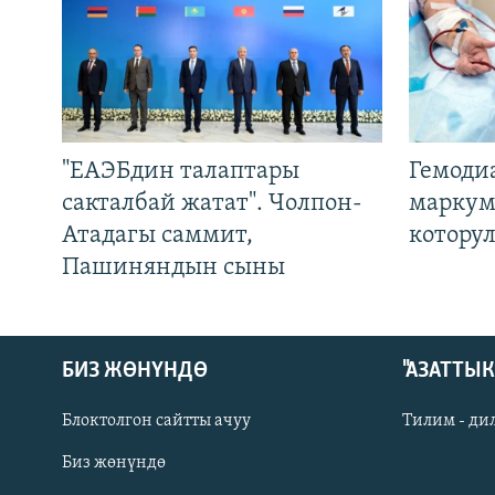
"ЕАЭБдин талаптары
Гемоди
сакталбай жатат". Чолпон-
маркум
Атадагы саммит,
котору
Пашиняндын сыны
БИЗ ЖӨНҮНДӨ
"АЗАТТЫ
Блоктолгон сайтты ачуу
Тилим - ди
Биз жөнүндө