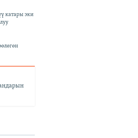
үү катары эки
луу
өөлөгөн
кандарын