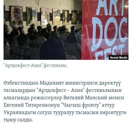
ОНЛАЙН ШЕРИНЕ
ЭЖЕ-СИҢДИЛЕР
АЗАТТЫК+
ЫҢГАЙСЫЗ СУРООЛОР
ЭЕ/АРнун бардык сайттары
"Артдокфест-Азия" фестивалы.
Өзбекстандын Маданият министрлиги даректүү
тасмалардын "Артдокфест – Азия" фестивалынын
алкагында режиссерлор Виталий Манский менен
Евгений Титаренконун "Чыгыш фронту" аттуу
Украинадагы согуш тууралуу тасмасын көрсөтүүгө
тыюу салды.