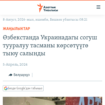
Линктер
Мазмунга
өтүңүз
8-Август, 2026-жыл, ишемби, Бишкек убактысы 08:21
Навигацияга
ЖАҢЫЛЫКТАР
өтүңүз
ЖАҢЫЛЫКТАР
КЫРГЫЗСТАН
Издөөгө
Өзбекстанда Украинадагы согуш
салыңыз
ДҮЙНӨ
КЫРГЫЗСТАН
тууралуу тасманы көрсөтүүгө
УКРАИНА
САЯСАТ
ДҮЙНӨ
тыюу салынды
АТАЙЫН ИЛИКТӨӨ
ЭКОНОМИКА
БОРБОР АЗИЯ
5-Апрель, 2024
ТВ ПРОГРАММАЛАР
МАДАНИЯТ
Бөлүшүңүз
ПОДКАСТ
БҮГҮН АЗАТТЫКТА
ӨЗГӨЧӨ ПИКИР
ЭКСПЕРТТЕР ТАЛДАЙТ
Бизди Google'дан табыңыз
БИЗ ЖАНА ДҮЙНӨ
Русский
ДАНИСТЕ