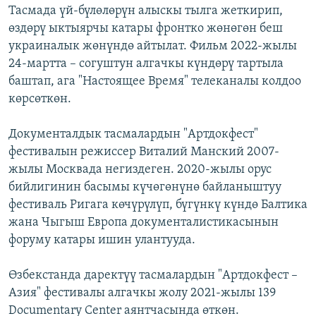
Тасмада үй-бүлөлөрүн алыскы тылга жеткирип,
өздөрү ыктыярчы катары фронтко жөнөгөн беш
украиналык жөнүндө айтылат. Фильм 2022-жылы
24-мартта – согуштун алгачкы күндөрү тартыла
баштап, ага "Настоящее Время" телеканалы колдоо
көрсөткөн.
Документалдык тасмалардын "Артдокфест"
фестивалын режиссер Виталий Манский 2007-
жылы Москвада негиздеген. 2020-жылы орус
бийлигинин басымы күчөгөнүнө байланыштуу
фестиваль Ригага көчүрүлүп, бүгүнкү күндө Балтика
жана Чыгыш Европа документалистикасынын
форуму катары ишин улантууда.
Өзбекстанда даректүү тасмалардын "Артдокфест –
Азия" фестивалы алгачкы жолу 2021-жылы 139
Documentary Center аянтчасында өткөн.