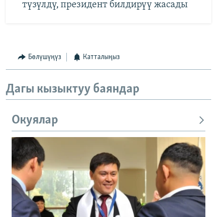
түзүлдү, президент билдирүү жасады
Бөлүшүңүз
Катталыңыз
Дагы кызыктуу баяндар
Окуялар