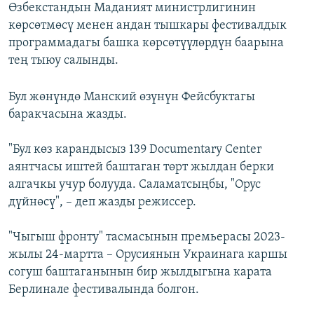
Өзбекстандын Маданият министрлигинин
көрсөтмөсү менен андан тышкары фестивалдык
программадагы башка көрсөтүүлөрдүн баарына
тең тыюу салынды.
Бул жөнүндө Манский өзүнүн Фейсбуктагы
баракчасына жазды.
"Бул көз карандысыз 139 Documentary Center
аянтчасы иштей баштаган төрт жылдан берки
алгачкы учур болууда. Саламатсыңбы, "Орус
дүйнөсү", – деп жазды режиссер.
"Чыгыш фронту" тасмасынын премьерасы 2023-
жылы 24-мартта – Орусиянын Украинага каршы
согуш баштаганынын бир жылдыгына карата
Берлинале фестивалында болгон.