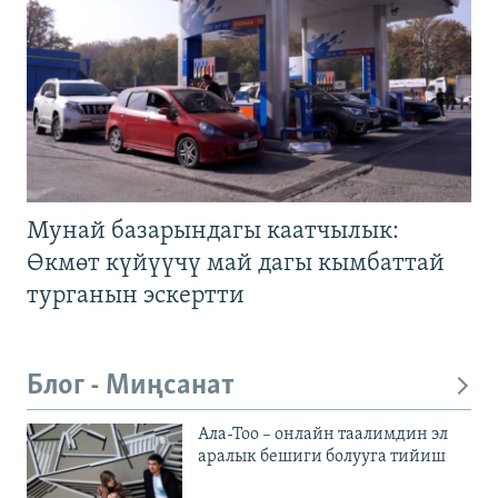
Мунай базарындагы каатчылык:
Өкмөт күйүүчү май дагы кымбаттай
турганын эскертти
Блог - Миңсанат
Ала-Тоо – онлайн таалимдин эл
аралык бешиги болууга тийиш