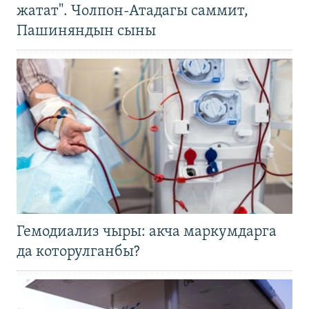
жатат". Чолпон-Атадагы саммит,
Пашиняндын сыны
Гемодиализ чыры: акча маркумдарга
да которулганбы?