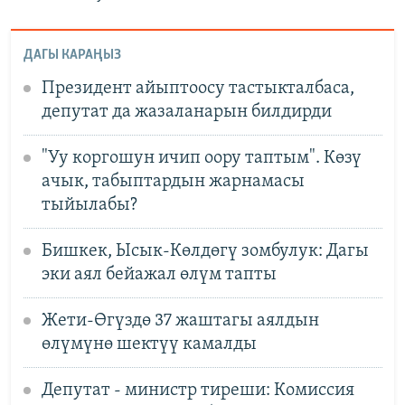
ДАГЫ КАРАҢЫЗ
Президент айыптоосу тастыкталбаса,
депутат да жазаланарын билдирди
"Уу коргошун ичип оору таптым". Көзү
ачык, табыптардын жарнамасы
тыйылабы?
Бишкек, Ысык-Көлдөгү зомбулук: Дагы
эки аял бейажал өлүм тапты
Жети-Өгүздө 37 жаштагы аялдын
өлүмүнө шектүү камалды
Депутат - министр тиреши: Комиссия