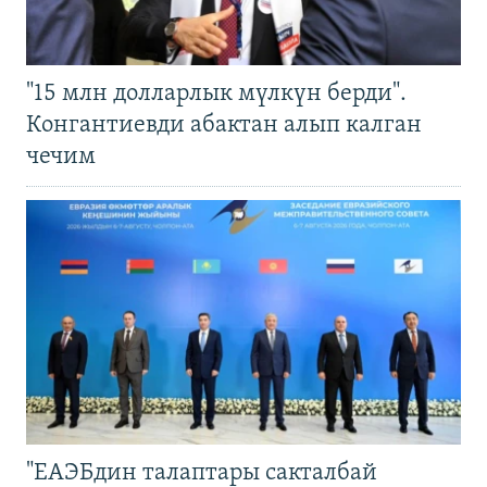
"15 млн долларлык мүлкүн берди".
Конгантиевди абактан алып калган
чечим
"ЕАЭБдин талаптары сакталбай