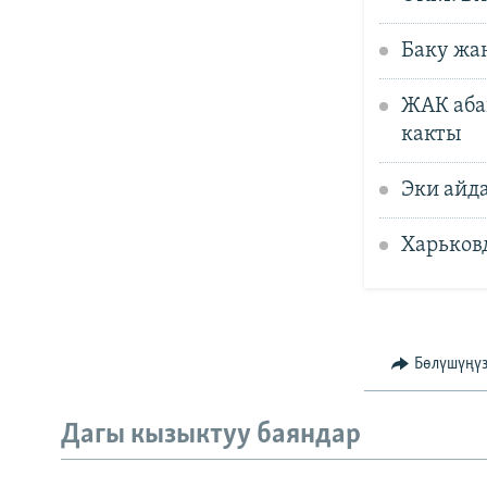
Баку жа
ЖАК аба
какты
Эки айд
Харьков
Бөлүшүңү
Дагы кызыктуу баяндар