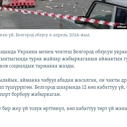
н үй. Белгород облусу. 6-апрель, 2024-жыл.
аңында Украина менен чектеш Белгород облусун укра
йынтыгында турак жайлар жабыркаганын аймактын г
дков социалдык тармакка жазды.
лайык, аймакка чабуул абадан жасалган, он чакты д
п түшүрүлгөн. Белгород шаарында 12 көп кабаттуу үй,
спорт борбору жабыркаган.
бир жер үй толук өрттөнүп, көп кабаттуу төрт үй жан