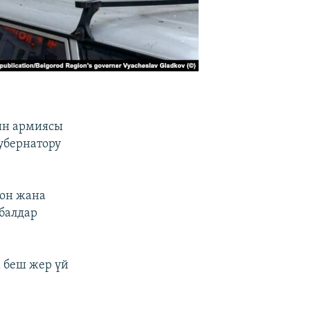
ин армиясы
убернатору
рон жана
 балдар
а беш жер үй