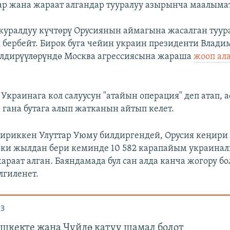
ар жана жараат алгандар тууралуу азырынча маалыма
уралдуу күчтөрү Орусиянын аймагына жасалган туура
бербейт. Бирок буга чейин украин президенти Влади
илдирүүлөрүндө Москва агрессиясына жараша
жооп ал
 Украинага кол салуусун "атайын операция" деп атап, 
 гана бутага алып жатканын айтып келет.
Бириккен Улуттар Уюму билдиргендей, Орусия кеңири
эки жылдан бери кеминде 10 582 карапайым украинал
жараат алган. Баяндамада бул сан алда канча жогору 
лгиленет.
З
шкекте жана Чүйдө катуу шамал болот