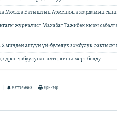
на Москва Батыштын Арменияга жардамын сынг
ктагы журналист Махабат Тажибек кызы сабалг
а 2 миңден ашуун үй-бүлөлүк зомбулук фактысы
до дрон чабуулунан алты киши мерт болду
з
Катталыңыз
Принтер