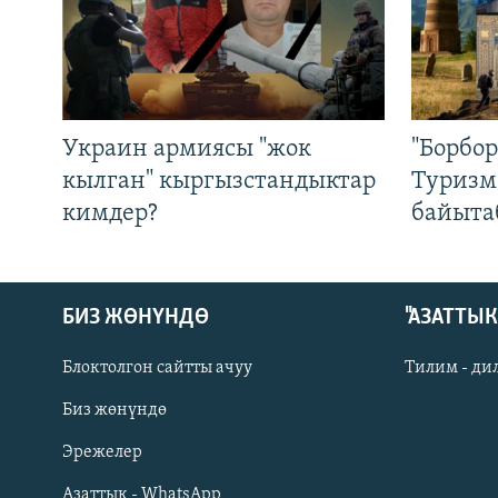
Украин армиясы "жок
"Борбо
кылган" кыргызстандыктар
Туризм
кимдер?
байыта
БИЗ ЖӨНҮНДӨ
"АЗАТТЫ
Блоктолгон сайтты ачуу
Тилим - ди
Биз жөнүндө
Русский
Эрежелер
Азаттык - WhatsApp