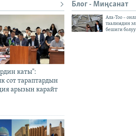
Блог - Миңсанат
Ала-Тоо – онл
таалимдин эл
бешиги болуу
рдин каты":
к сот тараптардын
ция арызын карайт