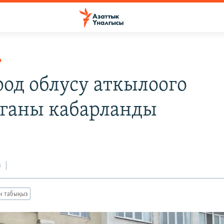
Р
род облусу аткылоого
ганы кабарланды
з
ан табыңыз