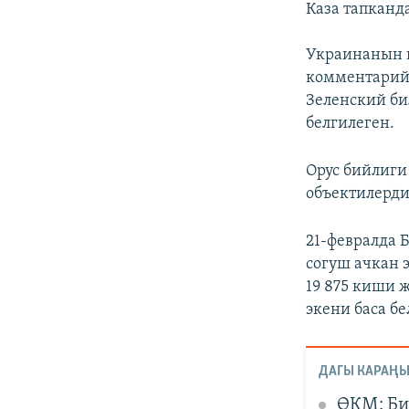
Каза тапканд
Украинанын к
комментарий 
Зеленский б
белгилеген.
Орус бийлиги
объектилерди
21-февралда 
согуш ачкан 
19 875 киши 
экени баса бе
ДАГЫ КАРАҢЫ
ӨКМ: Би