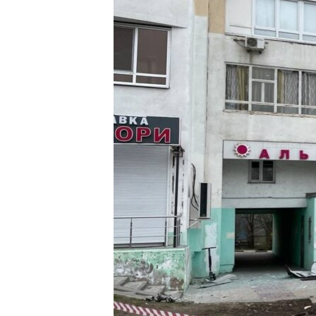
ЭЖЕ-СИҢДИЛЕР
АЗАТТЫК+
ЫҢГАЙСЫЗ СУРООЛОР