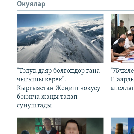
Окуялар
"Толук даяр болгондор гана
"75чиле
чыгышы керек".
Шаарды
Кыргызстан Жеңиш чокусу
апелля
боюнча жаңы талап
сунуштады