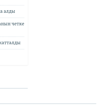
а алды
анын четке
 катталды