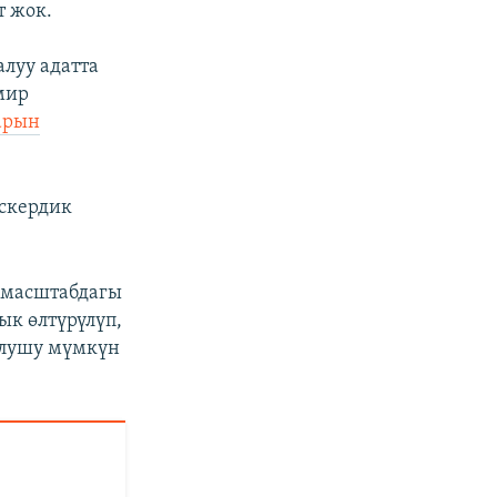
т жок.
луу адатта
мир
арын
аскердик
 масштабдагы
ык өлтүрүлүп,
болушу мүмкүн