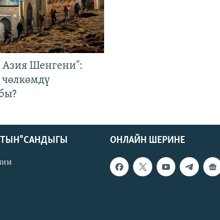
р Азия Шенгени":
 чөлкөмдү
бы?
КТЫН" САНДЫГЫ
ОНЛАЙН ШЕРИНЕ
лим