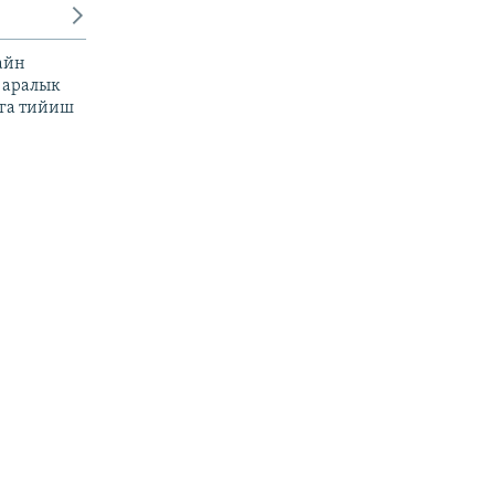
айн
 аралык
га тийиш