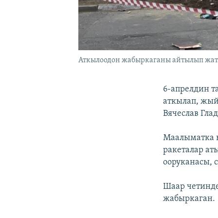
Аткылоодон жабыркаганы айтылып жатка
6-апрелдин т
аткылап, жы
Вячеслав Гла
Маалыматка ы
ракеталар аты
ооруканасы, 
Шаар четинде 
жабыркаган.