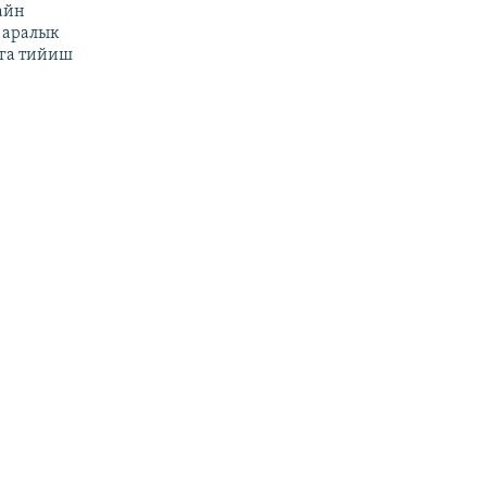
айн
 аралык
га тийиш