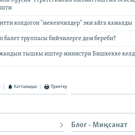
ана Орусия "стратегиялык кызматташтык бекем
ишти
нтти колдогон "мекенчилдер" эки айга камалды
п балет труппасы бийчилерге дем береби?
жандын тышкы иштер министри Бишкекке кел
з
Катталыңыз
Принтер
Блог - Миңсанат