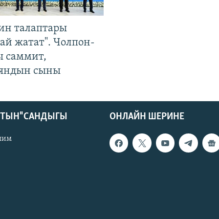
ин талаптары
ай жатат". Чолпон-
ы саммит,
яндын сыны
КТЫН" САНДЫГЫ
ОНЛАЙН ШЕРИНЕ
лим