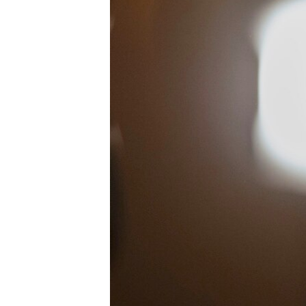
ЭЖЕ-СИҢДИЛЕР
АЗАТТЫК+
ЫҢГАЙСЫЗ СУРООЛОР