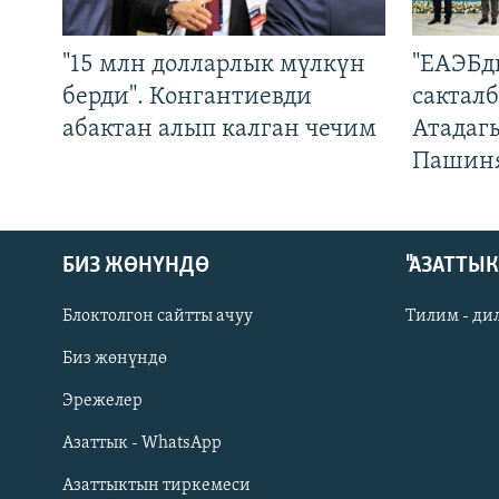
"15 млн долларлык мүлкүн
"ЕАЭБд
берди". Конгантиевди
сакталб
абактан алып калган чечим
Атадаг
Пашин
БИЗ ЖӨНҮНДӨ
"АЗАТТЫ
Блоктолгон сайтты ачуу
Тилим - ди
Биз жөнүндө
Русский
Эрежелер
Азаттык - WhatsApp
ОНЛАЙН ШЕРИНЕ
Азаттыктын тиркемеси