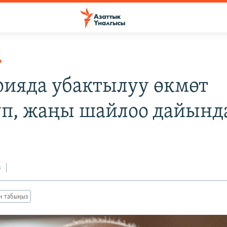
Р
рияда убактылуу өкмөт
үп, жаңы шайлоо дайын
з
ан табыңыз