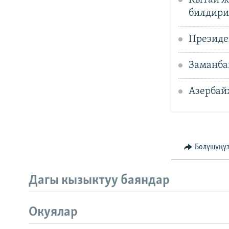
Кытай ж
билдир
Президе
Заманба
Азербай
Бөлүшүңү
Дагы кызыктуу баяндар
Окуялар