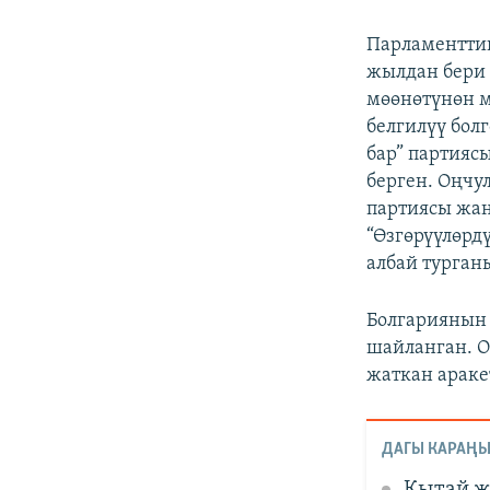
Парламентти
жылдан бери 
мөөнөтүнөн м
белгилүү бол
бар” партияс
берген. Оңчу
партиясы жа
“Өзгөрүүлөрд
албай турга
Болгариянын
шайланган. О
жаткан араке
ДАГЫ КАРАҢЫ