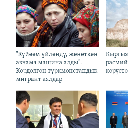
"Күйөөм үйлөндү, жөнөткөн
Кыргыз
акчама машина алды".
расмий
Кордолгон түркмөнстандык
көрүст
мигрант аялдар