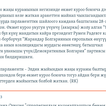
н жаңы курамынын негизинде өкмөт куроо боюнча дэ
уланып келе жаткан аракеттен майнап чыкпагандыкт
урда парламенттик шайлоого камдана баштаганы 28-
гон. Өкмөт куроо укугун үчүнчү (акыркы) жолу алган 
ы бул күнү мандатын кайра президент Румен Радевге 
л-борборчул “Жарандар Болгариянын европалык өнүгүү
на анын коалициядагы мурдагы өнөктөшү, батышчыл
үн уланышы үчүн/Демократиялык Болгария” партиясы
нын билдиришкен.
 парламенти – Элдик жыйындын жаңы курамы былтыр
шондон бери өкмөт куроо боюнча тогуз айдан бери жү
ттерден жыйынтык болбой жаткан. (RK)
З