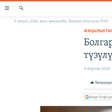
Линктер
Мазмунга
өтүңүз
Издөө
9-Август, 2026-жыл, жекшемби, Бишкек убактысы 13:00
ЖАҢЫЛЫКТАР
Навигацияга
өтүңүз
ЖАҢЫЛЫКТА
КЫРГЫЗСТАН
Издөөгө
Болга
ДҮЙНӨ
КЫРГЫЗСТАН
салыңыз
УКРАИНА
САЯСАТ
ДҮЙНӨ
түзүл
АТАЙЫН ИЛИКТӨӨ
ЭКОНОМИКА
БОРБОР АЗИЯ
ТВ ПРОГРАММАЛАР
МАДАНИЯТ
9-Апрель, 2024
ПОДКАСТ
БҮГҮН АЗАТТЫКТА
Бөлүшүңү
ӨЗГӨЧӨ ПИКИР
ЭКСПЕРТТЕР ТАЛДАЙТ
БИЗ ЖАНА ДҮЙНӨ
Бизди Google'д
ДАНИСТЕ